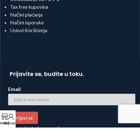
Tax free kupovina
Načini plaćanja
Načini isporuke
Uslovi Korišćenja
Prijavite se, budite u toku.
Email
Artikli
Moj nalog
Novosti, akcije, popusti...