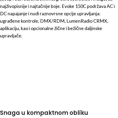
najživopisnije i najtačnije boje. Evoke 150C podržava AC i
DC napajanje i nudi raznovrsne opcije upravljanja:
ugrađene kontrole, DMX/RDM, LumenRadio CRMX,
aplikaciju, kao i opcionalne žične i bežične daljinske
upravljače.
Snaga u kompaktnom obliku