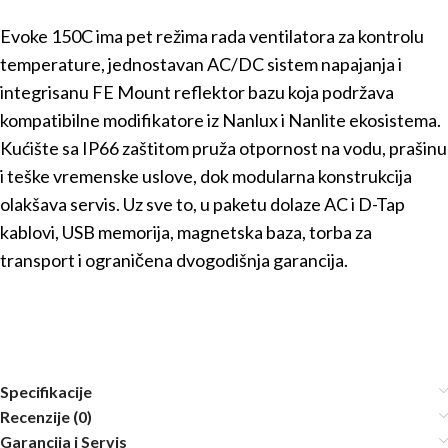
Evoke 150C ima pet režima rada ventilatora za kontrolu
temperature, jednostavan AC/DC sistem napajanja i
integrisanu FE Mount reflektor bazu koja podržava
kompatibilne modifikatore iz Nanlux i Nanlite ekosistema.
Kućište sa IP66 zaštitom pruža otpornost na vodu, prašinu
i teške vremenske uslove, dok modularna konstrukcija
olakšava servis. Uz sve to, u paketu dolaze AC i D-Tap
kablovi, USB memorija, magnetska baza, torba za
transport i ograničena dvogodišnja garancija.
Specifikacije
Recenzije (0)
Garancija i Servis