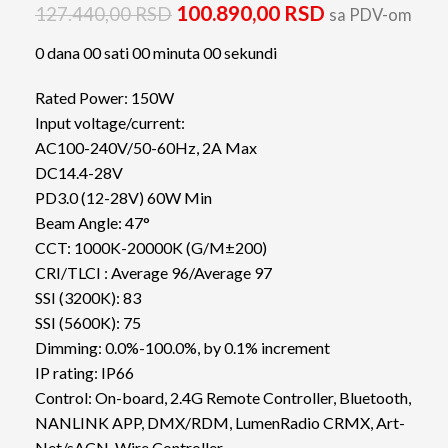
100.890,00
RSD
127.440,00
RSD
sa PDV-om
0
dana
00
sati
00
minuta
00
sekundi
Rated Power: 150W
Input voltage/current:
AC100-240V/50-60Hz, 2A Max
DC14.4-28V
PD3.0 (12-28V) 60W Min
Beam Angle: 47°
CCT: 1000K-20000K (G/M±200)
CRI/TLCI : Average 96/Average 97
SSI (3200K): 83
SSI (5600K): 75
Dimming: 0.0%-100.0%, by 0.1% increment
IP rating: IP66
Control: On-board, 2.4G Remote Controller, Bluetooth,
NANLINK APP, DMX/RDM, LumenRadio CRMX, Art-
Net/sACN, Wire Controller