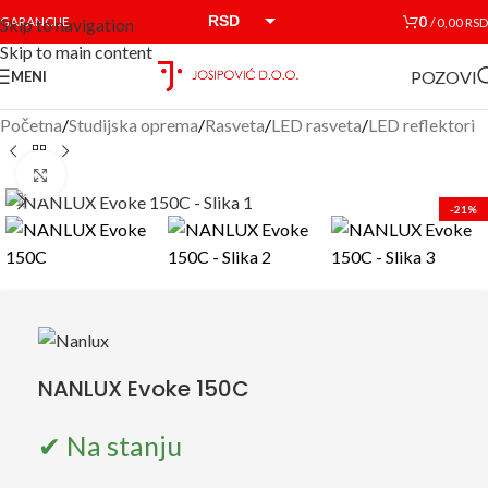
RSD
0
GARANCIJE
/
0,00
RSD
Skip to navigation
Skip to main content
EUR
POZOVI
MENI
Početna
/
Studijska oprema
/
Rasveta
/
LED rasveta
/
LED reflektori
Click to enlarge
-21%
NANLUX Evoke 150C
✔ Na stanju