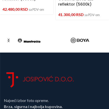
reflektor (5600k)
42.480,00
RSD
sa PDV-om
41.300,00
RSD
sa PDV-om
Najveći izbor foto opreme.
Brza, sigurna i najbolja kupovina.