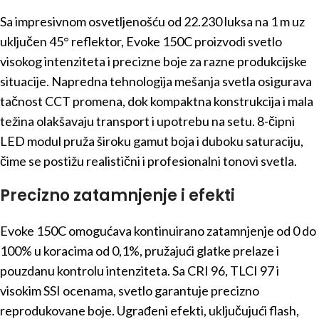
Sa impresivnom osvetljenošću od 22.230 luksa na 1 m uz
uključen 45° reflektor, Evoke 150C proizvodi svetlo
visokog intenziteta i precizne boje za razne produkcijske
situacije. Napredna tehnologija mešanja svetla osigurava
tačnost CCT promena, dok kompaktna konstrukcija i mala
težina olakšavaju transport i upotrebu na setu. 8-čipni
LED modul pruža široku gamut boja i duboku saturaciju,
čime se postižu realistični i profesionalni tonovi svetla.
Precizno zatamnjenje i efekti
Evoke 150C omogućava kontinuirano zatamnjenje od 0 do
100% u koracima od 0,1%, pružajući glatke prelaze i
pouzdanu kontrolu intenziteta. Sa CRI 96, TLCI 97 i
visokim SSI ocenama, svetlo garantuje precizno
reprodukovane boje. Ugrađeni efekti, uključujući flash,