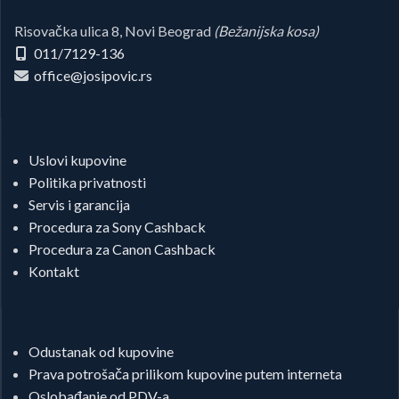
Risovačka ulica 8, Novi Beograd
(Bežanijska kosa)
011/7129-136
office@josipovic.rs
Uslovi kupovine
Politika privatnosti
Servis i garancija
Procedura za Sony Cashback
Procedura za Canon Cashback
Kontakt
Odustanak od kupovine
Prava potrošača prilikom kupovine putem interneta
Oslobađanje od PDV-a