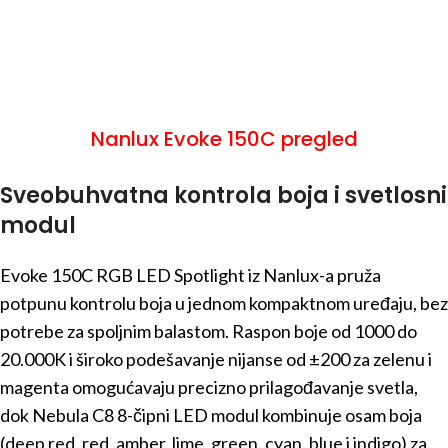
Nanlux Evoke 150C pregled
Sveobuhvatna kontrola boja i svetlosni
modul
Evoke 150C RGB LED Spotlight iz Nanlux-a pruža
potpunu kontrolu boja u jednom kompaktnom uređaju, bez
potrebe za spoljnim balastom. Raspon boje od 1000 do
20.000K i široko podešavanje nijanse od ±200 za zelenu i
magenta omogućavaju precizno prilagođavanje svetla,
dok Nebula C8 8-čipni LED modul kombinuje osam boja
(deep red, red, amber, lime, green, cyan, blue i indigo) za