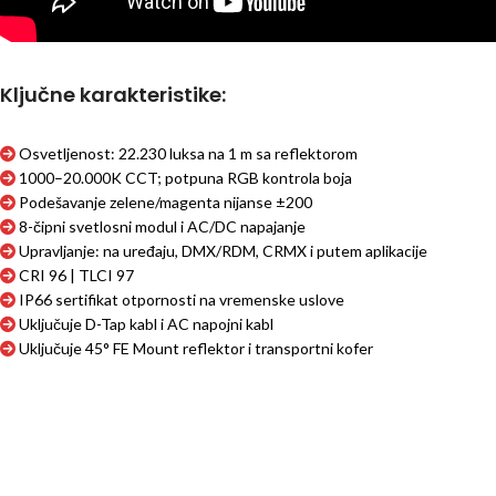
Ključne karakteristike:
Osvetljenost: 22.230 luksa na 1 m sa reflektorom
1000–20.000K CCT; potpuna RGB kontrola boja
Podešavanje zelene/magenta nijanse ±200
8-čipni svetlosni modul i AC/DC napajanje
Upravljanje: na uređaju, DMX/RDM, CRMX i putem aplikacije
CRI 96 | TLCI 97
IP66 sertifikat otpornosti na vremenske uslove
Uključuje D-Tap kabl i AC napojni kabl
Uključuje 45° FE Mount reflektor i transportni kofer