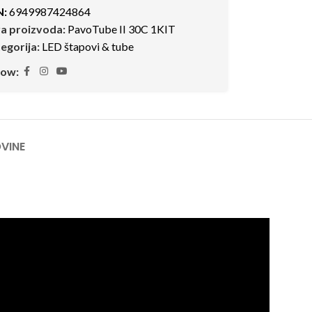
N:
6949987424864
ra proizvoda:
PavoTube II 30C 1KIT
egorija:
LED štapovi & tube
low:
VINE