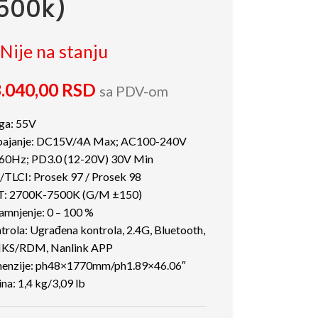
500k)
Nije na stanju
.040,00
RSD
sa PDV-om
ga: 55V
ajanje: DC15V/4A Max; AC100-240V
60Hz; PD3.0 (12-20V) 30V Min
/TLCI: Prosek 97 / Prosek 98
: 2700K-7500K (G/M ±150)
amnjenje: 0 – 100 %
trola: Ugrađena kontrola, 2.4G, Bluetooth,
KS/RDM, Nanlink APP
enzije: ph48×1770mm/ph1.89×46.06″
ina: 1,4 kg/3,09 lb