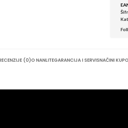
EA
Šif
Kat
Fol
RECENZIJE (0)
O NANLITE
GARANCIJA I SERVIS
NAČINI KUPO