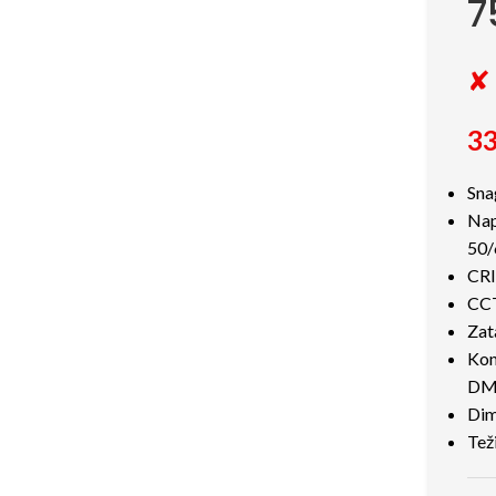
7
✘ 
33
Sna
Nap
50/
CRI
CCT
Zat
Kon
DM
Dim
Tež