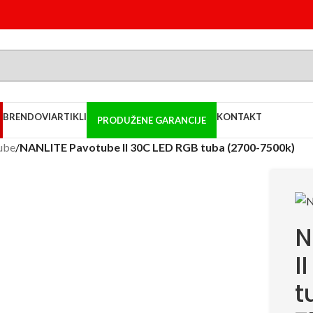
BRENDOVI
ARTIKLI
KONTAKT
PRODUŽENE GARANCIJE
ube
/
NANLITE Pavotube II 30C LED RGB tuba (2700-7500k)
N
I
t