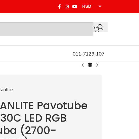
RSD
EUR
011-7129-107
ANLITE Pavotube
I 30C LED RGB
uba (2700-