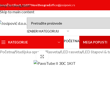
isovačka Ulica 8, 11077 Novi Beograd
Skip to navigation
office@josipovic.rs
Skip to main content
IZABERI KATEGORIJU
POČETNA
KATEGORIJE
MEGA POPUSTI
Početna
/
Studijska oprema
/
Rasveta
/
LED rasveta
/
LED štapovi & t
Click to enlarge