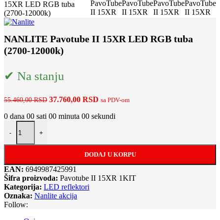
NANLITE Pavotube II 15XR LED RGB tuba
(2700-12000k)
✔ Na stanju
Originalna
Trenutna
37.760,00
RSD
55.460,00
RSD
sa PDV-om
cena
cena
0
dana
00
sati
00
minuta
00
sekundi
je
je:
NANLITE Pavotube II 15XR LED RGB tuba (2700-12000k) količi
bila:
37.760,00 RSD.
-
+
55.460,00 RSD.
DODAJ U KORPU
EAN:
6949987425991
Šifra proizvoda:
Pavotube II 15XR 1KIT
Kategorija:
LED reflektori
Oznaka:
Nanlite akcija
Follow: