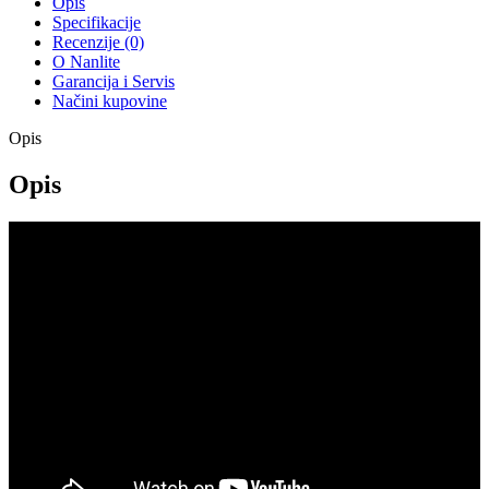
Opis
Specifikacije
Recenzije (0)
O Nanlite
Garancija i Servis
Načini kupovine
Opis
Opis