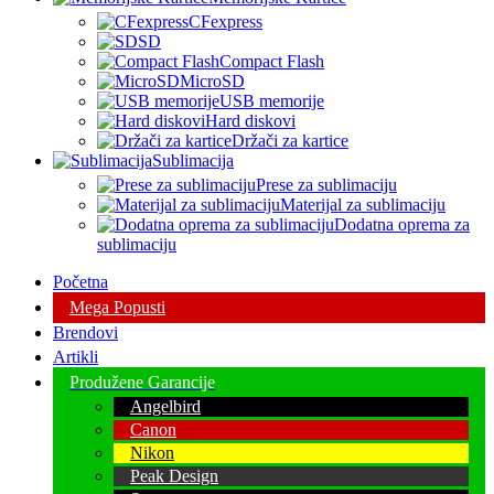
CFexpress
SD
Compact Flash
MicroSD
USB memorije
Hard diskovi
Držači za kartice
Sublimacija
Prese za sublimaciju
Materijal za sublimaciju
Dodatna oprema za
sublimaciju
Početna
Mega Popusti
Brendovi
Artikli
Produžene Garancije
Angelbird
Canon
Nikon
Peak Design