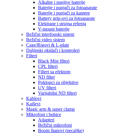
Alkalne i punjive baterije
Baterije i punjači za fotoaparate
Baterije i punjači za kamere
Battery grip-ovi za fotoaparate
Elektrane i strujna rešenja
V-mount baterije
Bežični interfonski sistem
Bežični video sistem
Cage/Rigovi & L-plate
Daljinski okidači i kontroleri
Filteri
Black Mist filteri
CPL filteri
Filteri sa efektom
ND filter
Poklopci za objektive
UV filteri
Varijabilni ND filteri
Kablovi
Kaiševi
Magic arm & super clamp
Mikrofoni i bubice
Adapteri
Bežični mikrofoni
Boom štapovi (pecaljke)