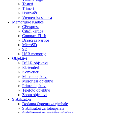
Tosteri
Trimeri
Usisivači
Vremenska stanica
Memorijske Kartice
CFexpress
Čitači kartica
Compact Flash
Držači za kartice
MicroSD
SD
USB memorije
Objektivi
DSLR objektivi
Ekstenderi
Konverteri
Macro objektivi
Mirrorless objektivi
Prime objektivi
Telefoto objektivi
Zoom objektivi
Stabilizatori
Dodatna Oprema za gimbale
Stabilizatori za fotoaparate
Stabilizatori za mobilne telefone