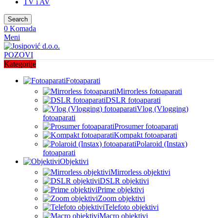
TV i AV
Search
0
Komada
Meni
POZOVI
Kategorije
Fotoaparati
Mirrorless fotoaparati
DSLR fotoaparati
Vlog (Vlogging)
fotoaparati
Prosumer fotoaparati
Kompakt fotoaparati
Polaroid (Instax)
fotoaparati
Objektivi
Mirrorless objektivi
DSLR objektivi
Prime objektivi
Zoom objektivi
Telefoto objektivi
Macro objektivi