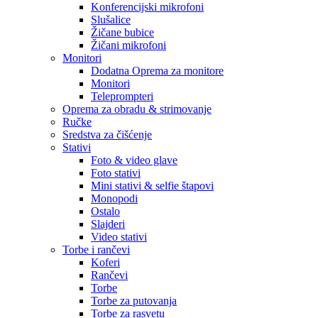
Konferencijski mikrofoni
Slušalice
Žičane bubice
Žičani mikrofoni
Monitori
Dodatna Oprema za monitore
Monitori
Teleprompteri
Oprema za obradu & strimovanje
Ručke
Sredstva za čišćenje
Stativi
Foto & video glave
Foto stativi
Mini stativi & selfie štapovi
Monopodi
Ostalo
Slajderi
Video stativi
Torbe i rančevi
Koferi
Rančevi
Torbe
Torbe za putovanja
Torbe za rasvetu