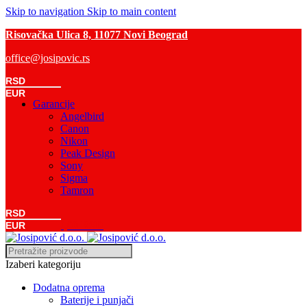
Skip to navigation
Skip to main content
Risovačka Ulica 8, 11077 Novi Beograd
office@josipovic.rs
RSD
EUR
Garancije
Angelbird
Canon
Nikon
Peak Design
Sony
Sigma
Tamron
RSD
0
Komada
/
0,00
RSD
EUR
Izaberi kategoriju
Dodatna oprema
Baterije i punjači