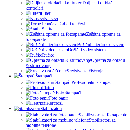
Daljinski okidači i
kontroleri
Filteri
Kaiševi
Torbe i rančevi
Stativi
Zaštitna oprema za
fotoaparate
Bežični interfonski sistem
Bežični video sistem
Ručke
Oprema za obradu
& strimovanje
Sredstva za čišćenje
Štampači
Profesionalni štampači
Ploteri
Foto štampači
Foto papir
Kertridži
Stabilizatori
Stabilizatori za fotoaparate
Stabilizatori za
mobilne telefone