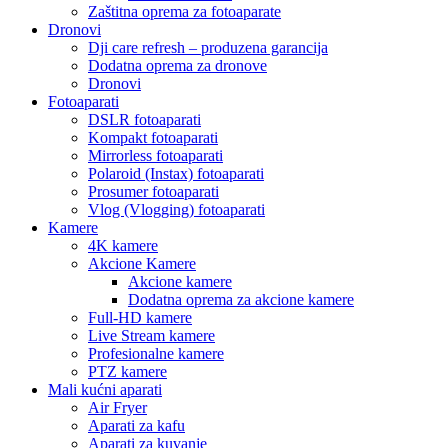
Zaštitna oprema za fotoaparate
Dronovi
Dji care refresh – produzena garancija
Dodatna oprema za dronove
Dronovi
Fotoaparati
DSLR fotoaparati
Kompakt fotoaparati
Mirrorless fotoaparati
Polaroid (Instax) fotoaparati
Prosumer fotoaparati
Vlog (Vlogging) fotoaparati
Kamere
4K kamere
Akcione Kamere
Akcione kamere
Dodatna oprema za akcione kamere
Full-HD kamere
Live Stream kamere
Profesionalne kamere
PTZ kamere
Mali kućni aparati
Air Fryer
Aparati za kafu
Aparati za kuvanje