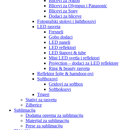
Blicevi za Nikon
Blicevi za Olympus i Panasonic
Blicevi za Sony
Dodaci za bliceve
Fotografski stolovi i lightboxovi
LED rasveta
Fresneli
Gobo dodaci
LED paneli
LED reflektori
LED štapovi & tube
Mini LED svetla i reflektori
Projection – dodaci za LED reflektore
Ring & beauty rasveta
Reflektor šolje & barndoor-ovi
Softboxovi
Gridovi za softbox
Softboksovi
Trigeri
Stativi za rasvetu
Zilberice
Sublimacija
Dodatna oprema za sublimaciju
Materijal za sublimaciju
Prese za sublimaciju