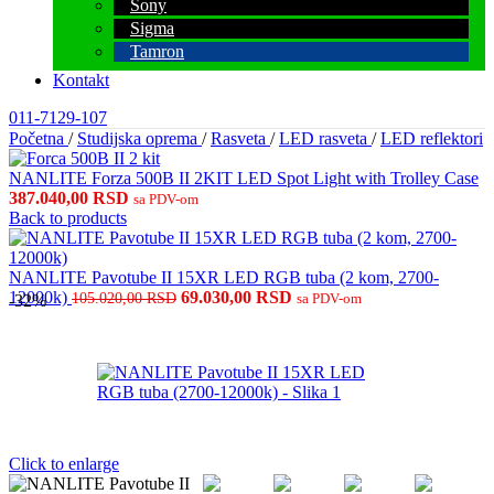
Sony
Sigma
Tamron
Kontakt
011-7129-107
Početna
/
Studijska oprema
/
Rasveta
/
LED rasveta
/
LED reflektori
NANLITE Forza 500B II 2KIT LED Spot Light with Trolley Case
387.040,00
RSD
sa PDV-om
Back to products
NANLITE Pavotube II 15XR LED RGB tuba (2 kom, 2700-
Originalna
Trenutna
12000k)
69.030,00
RSD
105.020,00
RSD
sa PDV-om
-32%
cena
cena
je
je:
bila:
69.030,00 RSD.
105.020,00 RSD.
Click to enlarge