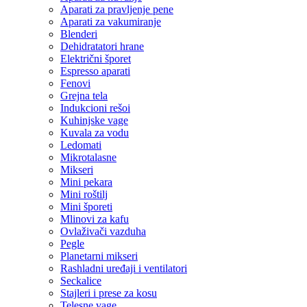
Aparati za pravljenje pene
Aparati za vakumiranje
Blenderi
Dehidratatori hrane
Električni šporet
Espresso aparati
Fenovi
Grejna tela
Indukcioni rešoi
Kuhinjske vage
Kuvala za vodu
Ledomati
Mikrotalasne
Mikseri
Mini pekara
Mini roštilj
Mini šporeti
Mlinovi za kafu
Ovlaživači vazduha
Pegle
Planetarni mikseri
Rashladni uređaji i ventilatori
Seckalice
Stajleri i prese za kosu
Telesne vage