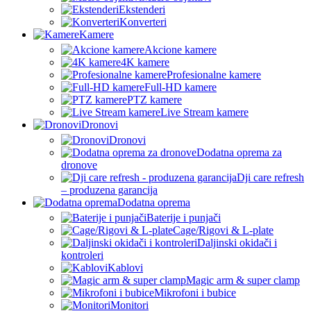
Ekstenderi
Konverteri
Kamere
Akcione kamere
4K kamere
Profesionalne kamere
Full-HD kamere
PTZ kamere
Live Stream kamere
Dronovi
Dronovi
Dodatna oprema za
dronove
Dji care refresh
– produzena garancija
Dodatna oprema
Baterije i punjači
Cage/Rigovi & L-plate
Daljinski okidači i
kontroleri
Kablovi
Magic arm & super clamp
Mikrofoni i bubice
Monitori