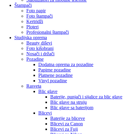
Štampači
Foto papir
Foto štampači
Kertridži
Ploteri
Profesionalni štampači
Studijska oprema
Beauty diševi
Foto kišobrani
Nosači i držači
Pozadine
Dodatna oprema za pozadine
Papirne pozadine
Platnene pozadine
Vinyl pozadine
Rasveta
Blic glave
Baterije, punjači i sijalice za blic glave
Blic glave na struju
Blic glave sa baterijom
Blicevi
Baterije za bliceve
Blicevi za Canon
Blicevi za Fuji