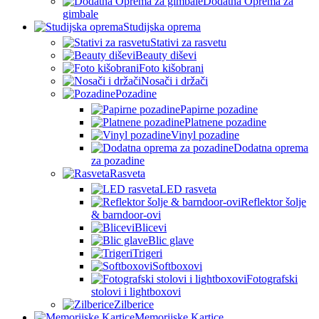
Dodatna Oprema za
gimbale
Studijska oprema
Stativi za rasvetu
Beauty diševi
Foto kišobrani
Nosači i držači
Pozadine
Papirne pozadine
Platnene pozadine
Vinyl pozadine
Dodatna oprema
za pozadine
Rasveta
LED rasveta
Reflektor šolje
& barndoor-ovi
Blicevi
Blic glave
Trigeri
Softboxovi
Fotografski
stolovi i lightboxovi
Zilberice
Memorijske Kartice