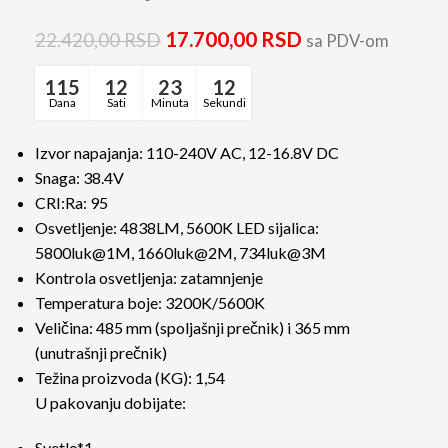
17.700,00
RSD
22.420,00
RSD
sa PDV-om
115
12
23
12
Dana
Sati
Minuta
Sekundi
Izvor napajanja: 110-240V AC, 12-16.8V DC
Snaga: 38.4V
CRI:Ra: 95
Osvetljenje: 4838LM, 5600K LED sijalica:
5800luk@1M, 1660luk@2M, 734luk@3M
Kontrola osvetljenja: zatamnjenje
Temperatura boje: 3200K/5600K
Veličina: 485 mm (spoljašnji prečnik) i 365 mm
(unutrašnji prečnik)
Težina proizvoda (KG): 1,54
U pakovanju dobijate:
Svetlo*1