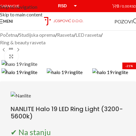
RSD
0
GARANCIJE
/
0,00
RSD
Skip to navigation
Skip to main content
EUR
POZOVI
MENI
Početna
/
Studijska oprema
/
Rasveta
/
LED rasveta
/
Ring & beauty rasveta
Click to enlarge
-21%
NANLITE Halo 19 LED Ring Light (3200-
5600k)
✔ Na stanju