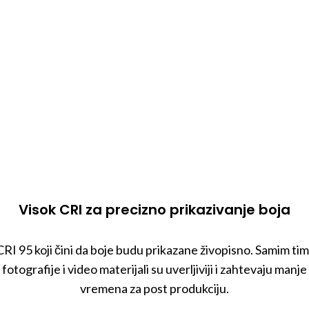
atamnjenje bez prelaza
ostepeno zatamnjenje bez vidljivog prelaza u rasponu od 0
00% ispuniće Vaša najizazovnija očekivanja.
Visok CRI za precizno prikazivanje boja
CRI 95 koji čini da boje budu prikazane živopisno. Samim tim 
fotografije i video materijali su uverljiviji i zahtevaju manje
vremena za post produkciju.