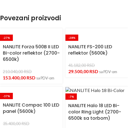
Povezani proizvodi
-27%
-28%
NANLITE Forza 500B II LED
NANLITE FS-200 LED
Bi-color reflektor (2700-
reflektor (5600k)
6500k)
41.182,00
RSD
29.500,00
RSD
210.040,00
RSD
sa PDV-om
153.400,00
RSD
sa PDV-om
-37%
-7%
NANLITE Compac 100 LED
NANLITE Halo 18 LED Bi-
panel (5600k)
color Ring Light (2700-
6500k sa torbom)
35.400,00
RSD