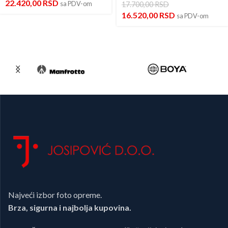
22.420,00
RSD
sa PDV-om
17.700,00
RSD
16.520,00
RSD
sa PDV-om
Najveći izbor foto opreme.
Brza, sigurna i najbolja kupovina.