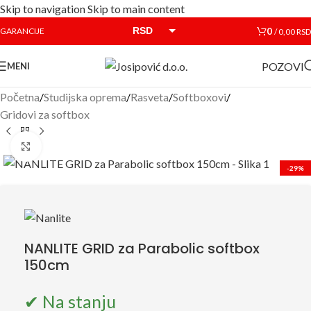
Skip to navigation
Skip to main content
RSD
0
GARANCIJE
/
0,00
RSD
EUR
POZOVI
MENI
Početna
/
Studijska oprema
/
Rasveta
/
Softboxovi
/
Gridovi za softbox
Click to enlarge
-29%
NANLITE GRID za Parabolic softbox
150cm
✔ Na stanju