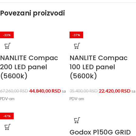
Povezani proizvodi
-33%
-37%
NANLITE Compac
NANLITE Compac
200 LED panel
100 LED panel
(5600k)
(5600k)
44.840,00
RSD
22.420,00
RSD
67.260,00
RSD
35.400,00
RSD
sa
sa
PDV-om
PDV-om
-47%
Godox P150G GRID