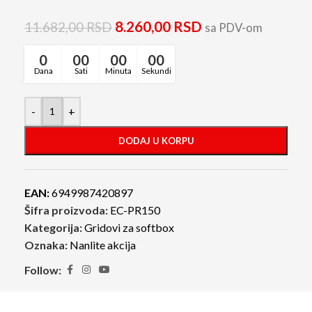
8.260,00
RSD
11.682,00
RSD
sa PDV-om
0
00
00
00
Dana
Sati
Minuta
Sekundi
-
+
DODAJ U KORPU
EAN:
6949987420897
Šifra proizvoda:
EC-PR150
Kategorija:
Gridovi za softbox
Oznaka:
Nanlite akcija
Follow: