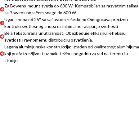
Za Bowens-mount svetla do 600 W: Kompatibilan sa rasvetnim telima
sa Bowens nosačem snage do 600 W
Ugao snopa od 25° sa saćastom rešetkom: Omogućava preciznu
kontrolu svetlosnog snopa uz minimalno rasipanje svetlosti
Bela teksturirana unutrašnjost: Obezbeđuje efikasnu refleksiju
svetlosti i ravnomernu distribuciju osvetljenja.
Lagana aluminijumska konstrukcija: Izrađen od kvalitetnog aluminijuma
koji pruža izdržljivost uz malu težinu, pogodnu za rad na terenu i u
studiju