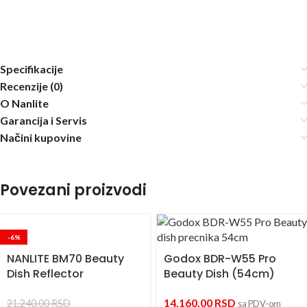
Specifikacije
Recenzije (0)
O Nanlite
Garancija i Servis
Načini kupovine
Povezani proizvodi
-6%
NANLITE BM70 Beauty
Godox BDR-W55 Pro
Dish Reflector
Beauty Dish (54cm)
14.160,00
RSD
21.240,00
RSD
sa PDV-om