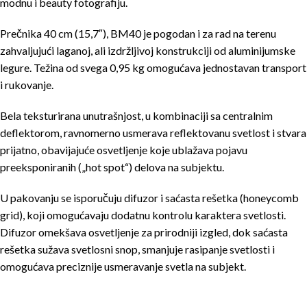
modnu i beauty fotografiju.
Prečnika 40 cm (15,7″), BM40 je pogodan i za rad na terenu
zahvaljujući laganoj, ali izdržljivoj konstrukciji od aluminijumske
legure. Težina od svega 0,95 kg omogućava jednostavan transport
i rukovanje.
Bela teksturirana unutrašnjost, u kombinaciji sa centralnim
deflektorom, ravnomerno usmerava reflektovanu svetlost i stvara
prijatno, obavijajuće osvetljenje koje ublažava pojavu
preeksponiranih („hot spot“) delova na subjektu.
U pakovanju se isporučuju difuzor i saćasta rešetka (honeycomb
grid), koji omogućavaju dodatnu kontrolu karaktera svetlosti.
Difuzor omekšava osvetljenje za prirodniji izgled, dok saćasta
rešetka sužava svetlosni snop, smanjuje rasipanje svetlosti i
omogućava preciznije usmeravanje svetla na subjekt.