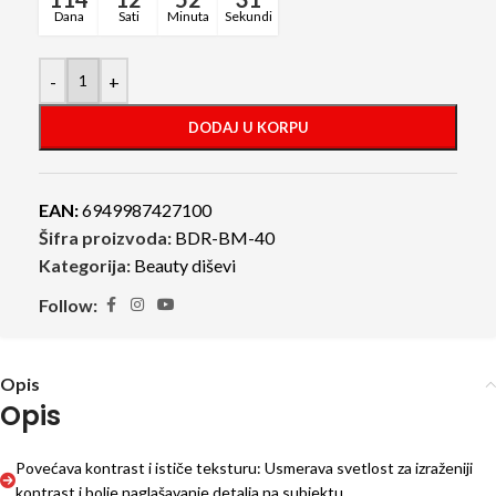
Dana
Sati
Minuta
Sekundi
-
+
DODAJ U KORPU
EAN:
6949987427100
Šifra proizvoda:
BDR-BM-40
Kategorija:
Beauty diševi
Follow:
Opis
Opis
Povećava kontrast i ističe teksturu: Usmerava svetlost za izraženiji
kontrast i bolje naglašavanje detalja na subjektu