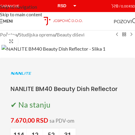
RSD
0
GARANCIJE
/
0,00
RSD
Skip to navigation
Skip to main content
EUR
POZOVI
MENI
Početna
/
Studijska oprema
/
Beauty diševi
Click to enlarge
NANLITE BM40 Beauty Dish Reflector
✔ Na stanju
7.670,00
RSD
sa PDV-om
114
12
52
30