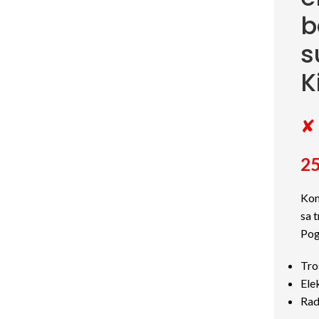
b
s
K
✘ 
25
Kom
sa t
Pog
Tro
Ele
Rad