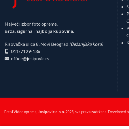
S
P
C
Najveći izbor foto opreme.
P
Brza, sigurna i najbolja kupovina.
C
K
Risovačka ulica 8, Novi Beograd
(Bežanijska kosa)
011/7129-136
office@josipovic.rs
Foto i Video oprema,
Josipovic d.o.o.
2023, sva prava zadržana. Developed 