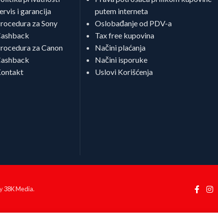
ervis i garancija
putem interneta
rocedura za Sony
Oslobađanje od PDV-a
ashback
Tax free kupovina
rocedura za Canon
Načini plaćanja
ashback
Načini isporuke
ontakt
Uslovi Korišćenja
by
38K Media
.