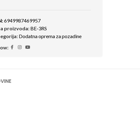
N:
6949987469957
ra proizvoda:
BE-3RS
egorija:
Dodatna oprema za pozadine
low:
VINE