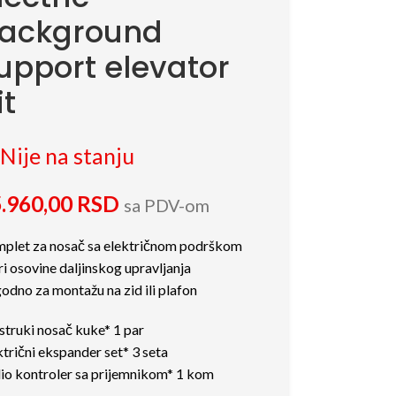
ackground
upport elevator
it
Nije na stanju
.960,00
RSD
sa PDV-om
plet za nosač sa električnom podrškom
ri osovine daljinskog upravljanja
odno za montažu na zid ili plafon
struki nosač kuke* 1 par
ktrični ekspander set* 3 seta
io kontroler sa prijemnikom* 1 kom