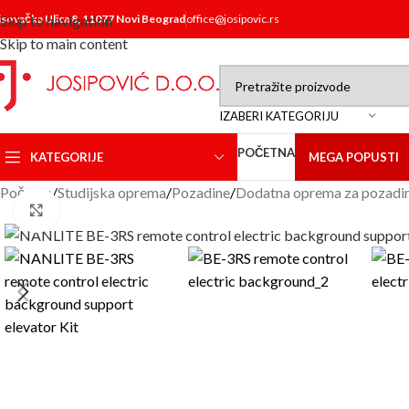
isovačka Ulica 8, 11077 Novi Beograd
Skip to navigation
office@josipovic.rs
Skip to main content
IZABERI KATEGORIJU
POČETNA
KATEGORIJE
MEGA POPUSTI
Početna
/
Studijska oprema
/
Pozadine
/
Dodatna oprema za pozadi
Click to enlarge