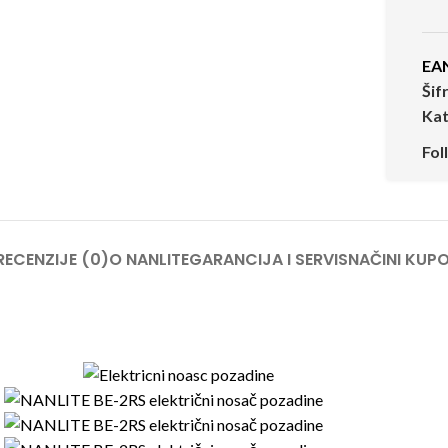
EA
Šif
Kat
Fol
RECENZIJE (0)
O NANLITE
GARANCIJA I SERVIS
NAČINI KUPO