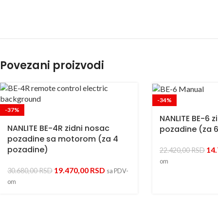
Povezani proizvodi
-34%
-37%
NANLITE BE-6 z
NANLITE BE-4R zidni nosac
pozadine (za 
pozadine sa motorom (za 4
pozadine)
14
22.420,00
RSD
om
19.470,00
RSD
30.680,00
RSD
sa PDV-
om