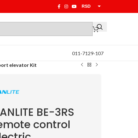
RSD
EUR
011-7129-107
ort elevator Kit
ANLITE BE-3RS
emote control
lectric