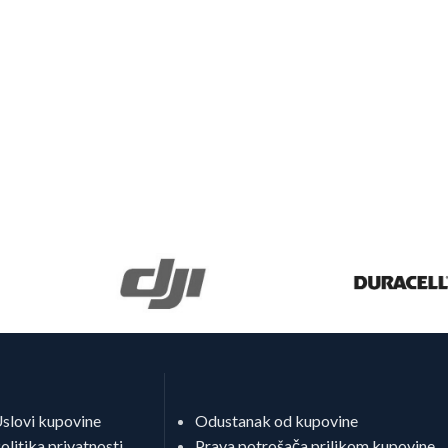
slovi kupovine
Odustanak od kupovine
olitika privatnosti
Prava potrošača prilikom kupovine