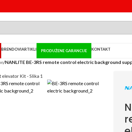
BRENDOVI
ARTIKLI
KONTAKT
PRODUŽENE GARANCIJE
ne
/
NANLITE BE-3RS remote control electric background supp
N
r
e