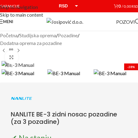
RSD
0
GARANCIJE
/
0,00
RSD
Skip to navigation
Skip to main content
EUR
POZOVI
MENI
Početna
/
Studijska oprema
/
Pozadine
/
Dodatna oprema za pozadine
Click to enlarge
-28%
NANLITE BE-3 zidni nosac pozadine
(za 3 pozadine)
✔ Na stanju