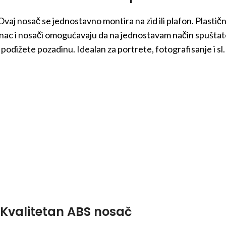
Ovaj nosač se jednostavno montira na zid ili plafon. Plastičn
anac i nosači omogućavaju da na jednostavam način spuštate
podižete pozadinu. Idealan za portrete, fotografisanje i sl.
Kvalitetan ABS nosač