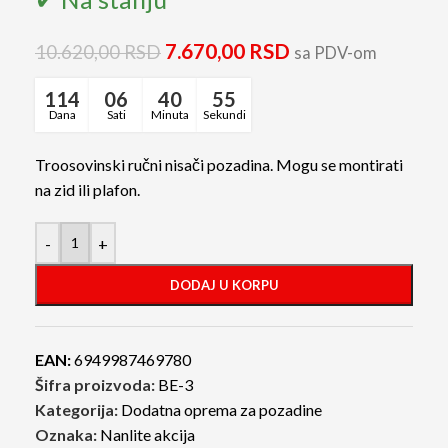
7.670,00
RSD
10.620,00
RSD
sa PDV-om
114
06
40
55
Dana
Sati
Minuta
Sekundi
Troosovinski ručni nisači pozadina. Mogu se montirati
na zid ili plafon.
-
+
DODAJ U KORPU
EAN:
6949987469780
Šifra proizvoda:
BE-3
Kategorija:
Dodatna oprema za pozadine
Oznaka:
Nanlite akcija