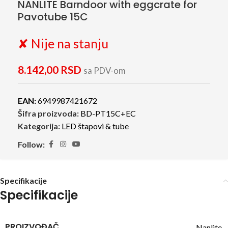
NANLITE Barndoor with eggcrate for
Pavotube 15C
✘ Nije na stanju
8.142,00
RSD
sa PDV-om
EAN:
6949987421672
Šifra proizvoda:
BD-PT15C+EC
Kategorija:
LED štapovi & tube
Follow:
Specifikacije
Specifikacije
PROIZVOĐAČ
Nanlite