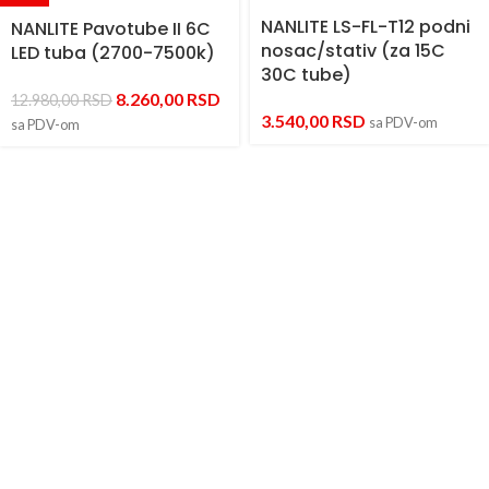
NANLITE LS-FL-T12 podni
NANLITE Pavotube II 6C
nosac/stativ (za 15C
LED tuba (2700-7500k)
30C tube)
8.260,00
RSD
12.980,00
RSD
3.540,00
RSD
sa PDV-om
sa PDV-om