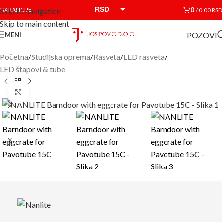
RSD
0
GARANCIJE
/
0,00
RSD
Skip to navigation
Skip to main content
EUR
POZOVI
MENI
Početna
/
Studijska oprema
/
Rasveta
/
LED rasveta
/
LED štapovi & tube
Click to enlarge