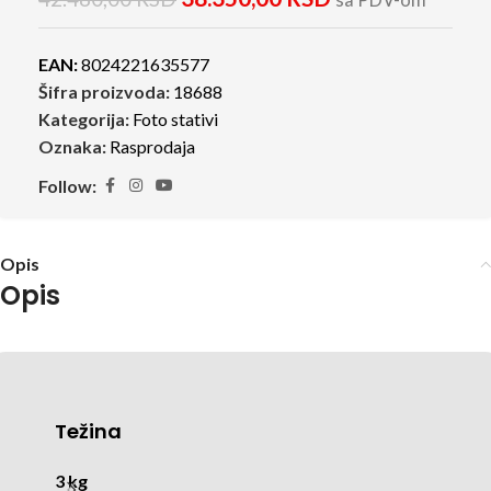
sa PDV-om
EAN:
8024221635577
Šifra proizvoda:
18688
Kategorija:
Foto stativi
Oznaka:
Rasprodaja
Follow:
Opis
Opis
Težina
3 kg