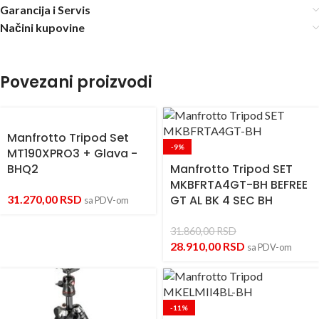
Garancija i Servis
Načini kupovine
Povezani proizvodi
Manfrotto Tripod Set
-9%
MT190XPRO3 + Glava -
BHQ2
Manfrotto Tripod SET
MKBFRTA4GT-BH BEFREE
31.270,00
RSD
GT AL BK 4 SEC BH
sa PDV-om
31.860,00
RSD
28.910,00
RSD
sa PDV-om
-11%