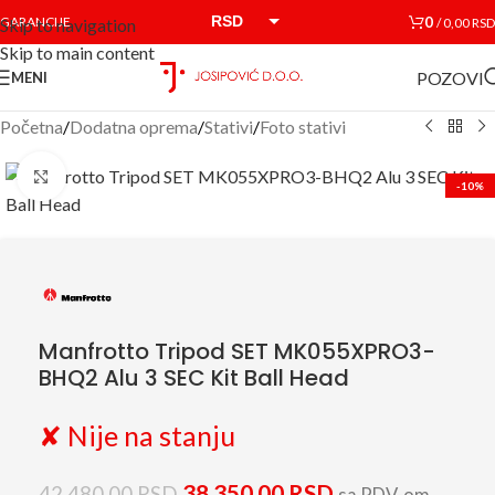
RSD
0
GARANCIJE
/
0,00
RSD
Skip to navigation
Skip to main content
EUR
POZOVI
MENI
Početna
/
Dodatna oprema
/
Stativi
/
Foto stativi
Click to enlarge
-10%
Manfrotto Tripod SET MK055XPRO3-
BHQ2 Alu 3 SEC Kit Ball Head
✘ Nije na stanju
38.350,00
RSD
42.480,00
RSD