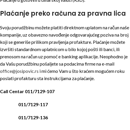
Plaćanje preko računa za pravna lica
Svoju porudžbinu možete platiti direktnom uplatom na račun naše
kompanije, uz obavezno navođenje odgovarajućeg poziva na broj
koji se generiše prilikom pravljenja profakture. Plaćanje možete
izvršiti standardnom uplatnicom u bilo kojoj pošti ili banci, ili
prenosom na račun uz pomoć e banking aplikacije. Neophodno je
da Vašu porudžbinu pošaljete sa podacima firme na e-mail
office@josipovic.rs
i mi ćemo Vam u što kraćem mogućem roku
poslati profakturu sta instrukcijama za plaćanje.
Call Centar 011/7129-107
011/7129-117
011/7129-136