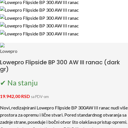
Lowepro Flipside BP 300 AW III ranac (dark
gr)
✔ Na stanju
19.942,00
RSD
sa PDV-om
Novi, redizajnirani Lowepro Flipside BP 300AW III ranac nudi više
prostora za opremu i lične stvari. Pored standardnog otvaranja sa
zadnje strane, poseduje i bočni otvor što olakšava pristup opremi.