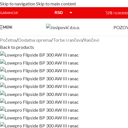
Skip to navigation
Skip to main content
RSD
0
GARANCIJE
/
0,00
RSD
EUR
POZOV
MENI
Početna
/
Dodatna oprema
/
Torbe i rančevi
/
Rančevi
Back to products