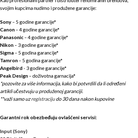
Kao profesionalni partner i distributer renomiranih brendova,
svojim kupcima nudimo i produžene garancije:
Sony
– 5 godine garancije*
Canon
– 4 godine garancije*
Panasonic
– 4 godine garancije*
Nikon
– 3 godine garancije*
Sigma
– 5 godina garancije*
Tamron
– 5 godina garancije*
Angelbird
- 3 godine garancije*
Peak Design
– doživotna garnacija*
*pozovite za više informacija, kako bi potvrdili da li određeni
artikli učestvuju u produženoj garanciji.
**važi samo uz
registraciju
do 30 dana nakon kupovine
Garantni rok obezbeđuju ovlašćeni servisi:
Input (Sony)