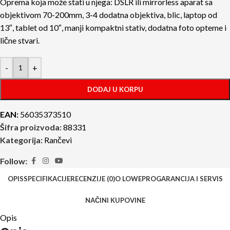
Oprema koja može stati u njega: DSLR ili mirrorless aparat sa
objektivom 70-200mm, 3-4 dodatna objektiva, blic, laptop od
13″, tablet od 10″, manji kompaktni stativ, dodatna foto opteme i
lične stvari.
-
+
DODAJ U KORPU
EAN:
56035373510
Šifra proizvoda:
88331
Kategorija:
Rančevi
Follow:
OPIS
SPECIFIKACIJE
RECENZIJE (0)
O LOWEPRO
GARANCIJA I SERVIS
NAČINI KUPOVINE
Opis