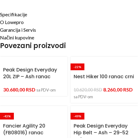
Specifikacije
O Lowepro
Garancija i Servis
Načini kupovine
Povezani proizvodi
-22%
Peak Design Everyday
20L ZIP – Ash ranac
Nest Hiker 100 ranac crni
30.680,00
RSD
8.260,00
RSD
10.620,00
RSD
sa PDV-om
sa PDV-om
-43%
-49%
Fancier Agility 20
Peak Design Everyday
(FB08016) ranac
Hip Belt – Ash – 29-52