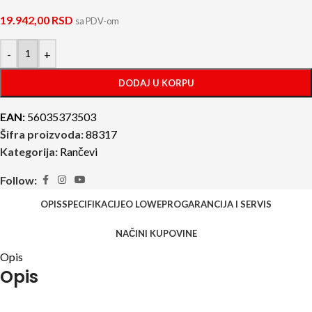
19.942,00
RSD
sa PDV-om
-
+
DODAJ U KORPU
EAN:
56035373503
Šifra proizvoda:
88317
Kategorija:
Rančevi
Follow:
OPIS
SPECIFIKACIJE
O LOWEPRO
GARANCIJA I SERVIS
NAČINI KUPOVINE
Opis
Opis