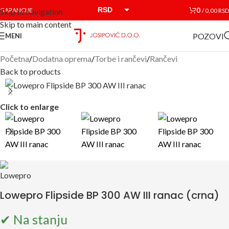
RSD
0
GARANCIJE
/
0,00
RSD
Skip to navigation
Skip to main content
EUR
POZOVI
MENI
Početna
/
Dodatna oprema
/
Torbe i rančevi
/
Rančevi
Back to products
Click to enlarge
Lowepro Flipside BP 300 AW III ranac (crna)
✔ Na stanju