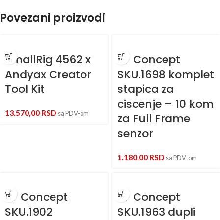
Povezani proizvodi
SmallRig 4562 x
KF Concept
Andyax Creator
SKU.1698 komplet
Tool Kit
stapica za
ciscenje – 10 kom
13.570,00
RSD
sa PDV-om
za Full Frame
senzor
1.180,00
RSD
sa PDV-om
KF Concept
KF Concept
SKU.1902
SKU.1963 dupli