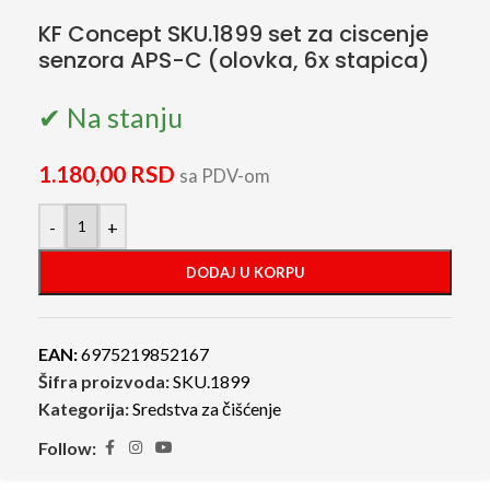
KF Concept SKU.1899 set za ciscenje
senzora APS-C (olovka, 6x stapica)
✔ Na stanju
1.180,00
RSD
sa PDV-om
-
+
DODAJ U KORPU
EAN:
6975219852167
Šifra proizvoda:
SKU.1899
Kategorija:
Sredstva za čišćenje
Follow: