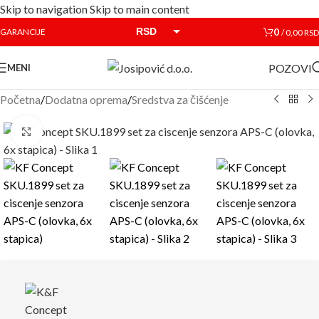
Skip to navigation
Skip to main content
RSD
0
GARANCIJE
/
0,00
RSD
EUR
POZOVI
MENI
Početna
/
Dodatna oprema
/
Sredstva za čišćenje
Click to enlarge