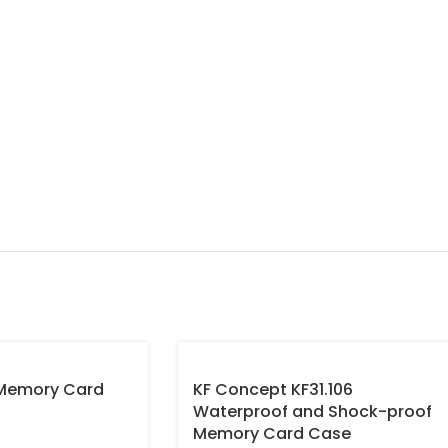
 Memory Card
KF Concept KF31.106
Waterproof and Shock-proof
Memory Card Case