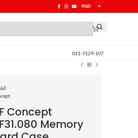
RSD
EUR
011-7129-107
F Concept
F31.080 Memory
ard Case