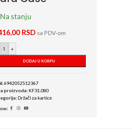
Na stanju
416,00
RSD
sa PDV-om
+
DODAJ U KORPU
N:
6942052512367
ra proizvoda:
KF31.080
egorija:
Držači za kartice
low: