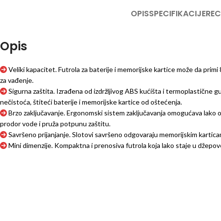
OPIS
SPECIFIKACIJE
REC
Opis
Veliki kapacitet. Futrola za baterije i memorijske kartice može da primi
za vađenje.
Sigurna zaštita. Izrađena od izdržljivog ABS kućišta i termoplastične
nečistoća, štiteći baterije i memorijske kartice od oštećenja.
Brzo zaključavanje. Ergonomski sistem zaključavanja omogućava lako otv
prodor vode i pruža potpunu zaštitu.
Savršeno prijanjanje. Slotovi savršeno odgovaraju memorijskim kartica
Mini dimenzije. Kompaktna i prenosiva futrola koja lako staje u džepove