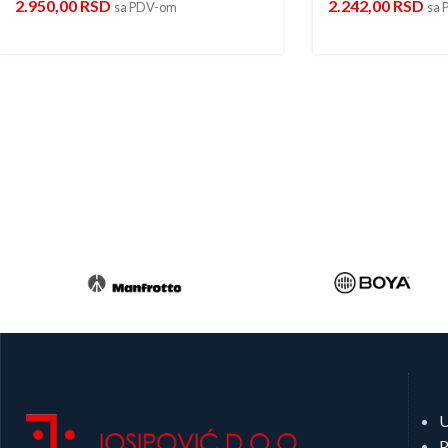
2.950,00
RSD
2.242,00
RSD
sa PDV-om
sa 
U
P