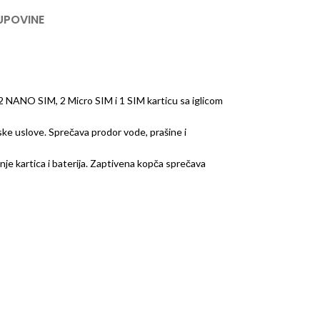
UPOVINE
 i 2 NANO SIM, 2 Micro SIM i 1 SIM karticu sa iglicom
ke uslove. Sprečava prodor vode, prašine i
nje kartica i baterija. Zaptivena kopča sprečava