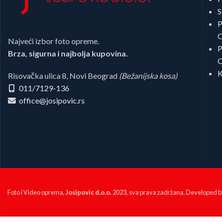
S
P
C
Najveći izbor foto opreme.
P
Brza, sigurna i najbolja kupovina.
C
K
Risovačka ulica 8, Novi Beograd
(Bežanijska kosa)
011/7129-136
office@josipovic.rs
Foto i Video oprema,
Josipovic d.o.o.
2023, sva prava zadržana. Developed 