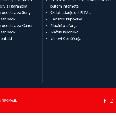
ervis i garancija
putem interneta
rocedura za Sony
Oslobađanje od PDV-a
ashback
Tax free kupovina
rocedura za Canon
Načini plaćanja
ashback
Načini isporuke
ontakt
Uslovi Korišćenja
by
38K Media
.