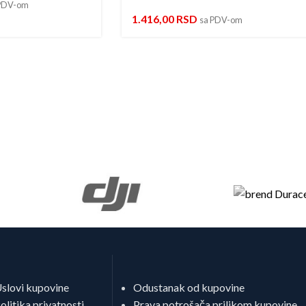
PDV-om
1.416,00
RSD
sa PDV-om
slovi kupovine
Odustanak od kupovine
olitika privatnosti
Prava potrošača prilikom kupovine