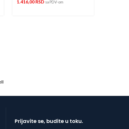
1.416,00
RSD
sa PDV-om
Prijavite se, budite u toku.