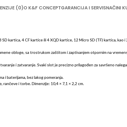
ENZIJE (0)
O K&F CONCEPT
GARANCIJA I SERVIS
NAČINI K
 8 SD kartica, 4 CF kartice ili 4 XQD kartice, 12 Micro SD (TF) kartica, kao
 gumene obloge, sa trostrukom zaštitom i zaptivanjem otpornim na vremens
aranje i zatvaranje. Svaki slot je precizno prilagođen za savršeno nalega
ma i baterijama, bez lakog pomeranja.
, rančeve i torbe. Dimenzije: 10,4 × 7,1 × 2,2 cm.