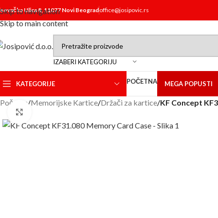
isovačka Ulica 8, 11077 Novi Beograd
Skip to navigation
office@josipovic.rs
Skip to main content
IZABERI KATEGORIJU
POČETNA
KATEGORIJE
MEGA POPUSTI
Početna
/
Memorijske Kartice
/
Držači za kartice
/
KF Concept KF3
Click to enlarge