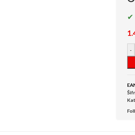
✔ 
1.
-
EA
Šif
Kat
Fol