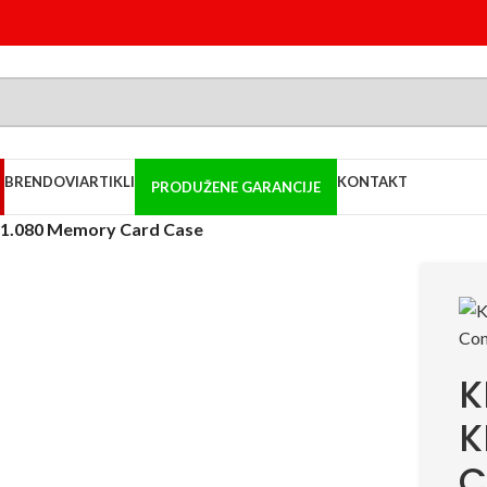
BRENDOVI
ARTIKLI
KONTAKT
PRODUŽENE GARANCIJE
1.080 Memory Card Case
K
K
C