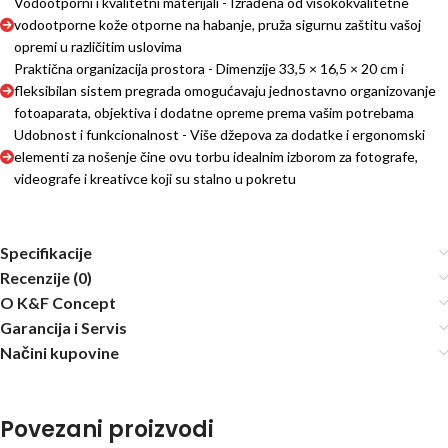
Vodootporni i kvalitetni materijali - Izrađena od visokokvalitetne
vodootporne kože otporne na habanje, pruža sigurnu zaštitu vašoj
opremi u različitim uslovima
Praktična organizacija prostora - Dimenzije 33,5 × 16,5 × 20 cm i
fleksibilan sistem pregrada omogućavaju jednostavno organizovanje
fotoaparata, objektiva i dodatne opreme prema vašim potrebama
Udobnost i funkcionalnost - Više džepova za dodatke i ergonomski
elementi za nošenje čine ovu torbu idealnim izborom za fotografe,
videografe i kreativce koji su stalno u pokretu
Specifikacije
Recenzije (0)
O K&F Concept
Garancija i Servis
Načini kupovine
Povezani proizvodi