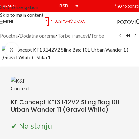
RSD
0
GARANCIJE
/
0,00
RSD
Skip to navigation
Skip to main content
EUR
POZOVI
MENI
Početna
/
Dodatna oprema
/
Torbe i rančevi
/
Torbe
Click to enlarge
KF Concept KF13.142V2 Sling Bag 10L
Urban Wander 11 (Gravel White)
✔ Na stanju