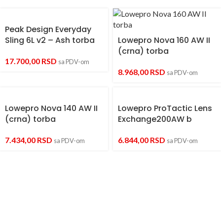
Peak Design Everyday
Sling 6L v2 – Ash torba
Lowepro Nova 160 AW II
(crna) torba
17.700,00
RSD
sa PDV-om
8.968,00
RSD
sa PDV-om
Lowepro Nova 140 AW II
Lowepro ProTactic Lens
(crna) torba
Exchange200AW b
7.434,00
RSD
6.844,00
RSD
sa PDV-om
sa PDV-om