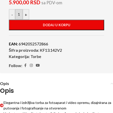
5.900,00
RSD
sa PDV-om
-
+
DODAJ U KORPU
EAN:
6942052572866
Šifra proizvoda:
KF13.142V2
Kategorija:
Torbe
Follow:
Opis
Opis
Elegantna i izdržljiva torba za fotoaparat i video opremu, dizajnirana za
putovanja i fotografisanje na otvorenom