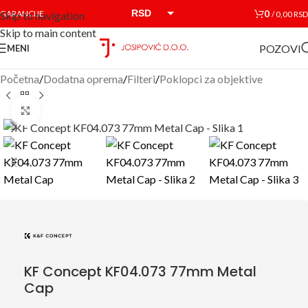
RSD
0
GARANCIJE
/
0,00
RSD
Skip to navigation
Skip to main content
EUR
POZOVI
MENI
Početna
/
Dodatna oprema
/
Filteri
/
Poklopci za objektive
Click to enlarge
KF Concept KF04.073 77mm Metal
Cap