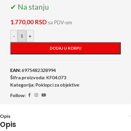
✔ Na stanju
1.770,00
RSD
sa PDV-om
-
+
DODAJ U KORPU
EAN:
6975482328994
Šifra proizvoda:
KF04.073
Kategorija:
Poklopci za objektive
Follow:
Opis
Opis