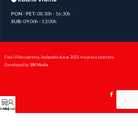
PON - PET:
08:30h - 16:30h
SUB:
09:00h - 13:00h
Foto i Video oprema,
Josipovic d.o.o.
2023, sva prava zadržana.
Developed by
38K Media
.
Artikli
Moj nalog
KP Izlog
Ova web stranica koristi kolačiće ('cookies') kako bismo