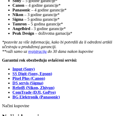
Sony
– 5 godine garancije*
Canon
– 4 godine garancije*
Panasonic
– 4 godine garancije*
Nikon
– 3 godine garancije*
Sigma
– 5 godina garancije*
Tamron
– 5 godina garancije*
Angelbird
- 3 godine garancije*
Peak Design
– doživotna garnacija*
*pozovite za više informacija, kako bi potvrdili da li određeni artikli
učestvuju u produženoj garanciji.
**važi samo uz
registraciju
do 30 dana nakon kupovine
Garantni rok obezbeđuju ovlašćeni servisi:
Input (Sony)
SS Digit (Sony, Epson)
Pixel Plus (Canon)
DS servis (Sigma)
RefotB (Nikon, Zhiyun)
ComTrade (DJI, GoPro)
BG Elektronik (Panasonic)
Načini kupovine