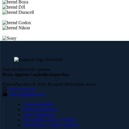
1.770,00 RSD.
Najveći izbor foto opreme.
Brza, sigurna i najbolja kupovina.
Risovačka ulica 8, Novi Beograd
(Bežanijska kosa)
011/7129-136
office@josipovic.rs
Uslovi kupovine
Politika privatnosti
Servis i garancija
Procedura za Sony Cashback
Procedura za Canon Cashback