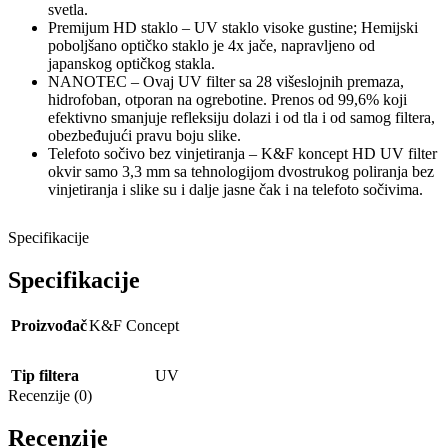
svetla.
Premijum HD staklo – UV staklo visoke gustine; Hemijski
poboljšano optičko staklo je 4x jače, napravljeno od
japanskog optičkog stakla.
NANOTEC – Ovaj UV filter sa 28 višeslojnih premaza,
hidrofoban, otporan na ogrebotine. Prenos od 99,6% koji
efektivno smanjuje refleksiju dolazi i od tla i od samog filtera,
obezbeđujući pravu boju slike.
Telefoto sočivo bez vinjetiranja – K&F koncept HD UV filter
okvir samo 3,3 mm sa tehnologijom dvostrukog poliranja bez
vinjetiranja i slike su i dalje jasne čak i na telefoto sočivima.
Specifikacije
Specifikacije
Proizvođač
K&F Concept
Tip filtera
UV
Recenzije (0)
Recenzije