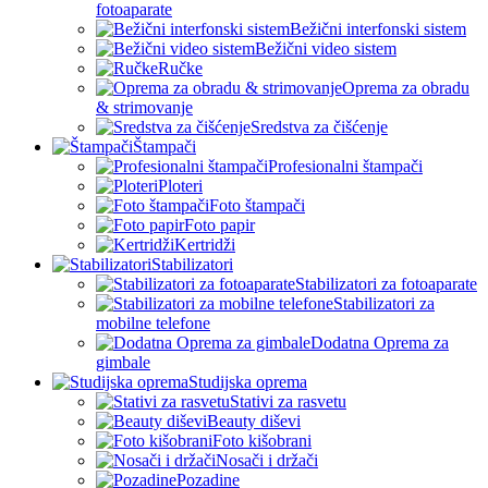
fotoaparate
Bežični interfonski sistem
Bežični video sistem
Ručke
Oprema za obradu
& strimovanje
Sredstva za čišćenje
Štampači
Profesionalni štampači
Ploteri
Foto štampači
Foto papir
Kertridži
Stabilizatori
Stabilizatori za fotoaparate
Stabilizatori za
mobilne telefone
Dodatna Oprema za
gimbale
Studijska oprema
Stativi za rasvetu
Beauty diševi
Foto kišobrani
Nosači i držači
Pozadine