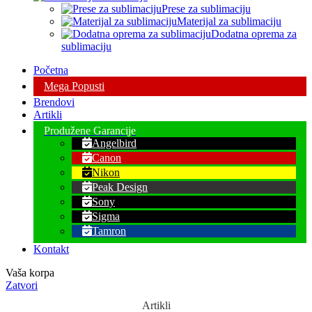
Prese za sublimaciju
Materijal za sublimaciju
Dodatna oprema za
sublimaciju
Početna
Mega Popusti
Brendovi
Artikli
Produžene Garancije
Angelbird
Canon
Nikon
Peak Design
Sony
Sigma
Tamron
Kontakt
Vaša korpa
Zatvori
Artikli