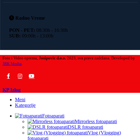
Radno Vreme
PON - PET:
08:30h - 16:30h
SUB:
09:00h - 13:00h
Foto i Video oprema,
Josipovic d.o.o.
2023, sva prava zadržana. Developed by
38K Media
.
Search
KP Izlog
Meni
Kategorije
Fotoaparati
Mirrorless fotoaparati
DSLR fotoaparati
Vlog (Vlogging)
fotoaparati