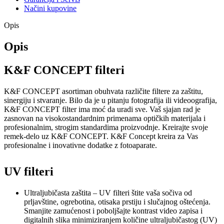
Načini kupovine
Opis
Opis
K&F CONCEPT filteri
K&F CONCEPT asortiman obuhvata različite filtere za zaštitu,
sinergiju i stvaranje. Bilo da je u pitanju fotografija ili videoografija,
K&F CONCEPT filter ima moć da uradi sve. Vaš sjajan rad je
zasnovan na visokostandardnim primenama optičkih materijala i
profesionalnim, strogim standardima proizvodnje. Kreirajte svoje
remek-delo uz K&F CONCEPT. K&F Concept kreira za Vas
profesionalne i inovativne dodatke z fotoaparate.
UV filteri
Ultraljubičasta zaštita – UV filteri štite vaša sočiva od
prljavštine, ogrebotina, otisaka prstiju i slučajnog oštećenja.
Smanjite zamućenost i poboljšajte kontrast video zapisa i
digitalnih slika minimiziranjem količine ultraljubičastog (UV)