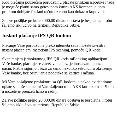
Kod plaćanja pouzećem porudžbinu plaćate prilikom isporuke i tada
je moguće platiti samo gotovinom kuriru AKS kompanije, tom
prilikom dobijate fikslani račun uz robu kao dokaz o kupovini.
Za sve pošiljke preko 20.000,00 dinara dostava je besplatna, i robu
šaljemo isključivo na teritoriji Republike Srbije.
Instant plaćanje IPS QR kodom
Plaćanje Vaše porudžbine preko interneta sada možete izvršiti i
instant plaćanjem, metodom IPS skeniraj, pomoću QR koda.
Skeniranjem jednokratnog IPS QR koda mBanking aplikacijom
Vaše banke, plaćanje se završava na brz, jednostavan i pouzdan
način. Platite sigurno i brzo za samo nekoliko sekundi, u okruženju
Vaše banke, bez ostavljanja podataka sa kartice i računa.
Mi Vam pošaljemo profakturu sa QR kodom, a nakon evidentirane
uplate sa naše strane mi Vam šaljemo robu AKS kurirskom službom,
a možete je preuzeti lično u radnji.
Za sve pošiljke preko 20.000,00 dinara dostava je besplatna, i robu
šaljemo isključivo na teritoriji Republike Srbije.