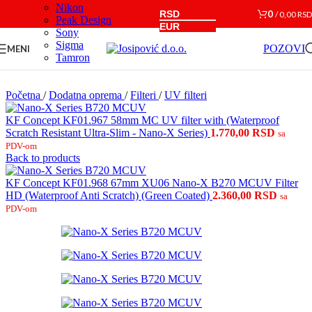
Nikon
Skip to navigation
Skip to main content
RSD
0
/
0,00
RSD
Peak Design
EUR
Sony
Sigma
POZOVI
MENI
Tamron
Početna
/
Dodatna oprema
/
Filteri
/
UV filteri
KF Concept KF01.967 58mm MC UV filter with (Waterproof
Scratch Resistant Ultra-Slim - Nano-X Series)
1.770,00
RSD
sa
PDV-om
Back to products
KF Concept KF01.968 67mm XU06 Nano-X B270 MCUV Filter
HD (Waterproof Anti Scratch) (Green Coated)
2.360,00
RSD
sa
PDV-om