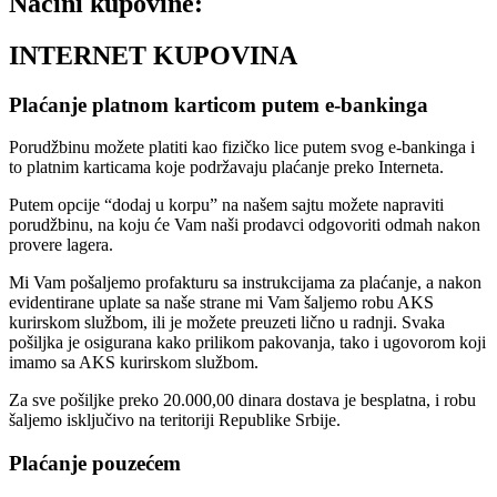
Načini kupovine:
INTERNET KUPOVINA
Plaćanje platnom karticom putem e-bankinga
Porudžbinu možete platiti kao fizičko lice putem svog e-bankinga i
to platnim karticama koje podržavaju plaćanje preko Interneta.
Putem opcije “dodaj u korpu” na našem sajtu možete napraviti
porudžbinu, na koju će Vam naši prodavci odgovoriti odmah nakon
provere lagera.
Mi Vam pošaljemo profakturu sa instrukcijama za plaćanje, a nakon
evidentirane uplate sa naše strane mi Vam šaljemo robu AKS
kurirskom službom, ili je možete preuzeti lično u radnji. Svaka
pošiljka je osigurana kako prilikom pakovanja, tako i ugovorom koji
imamo sa AKS kurirskom službom.
Za sve pošiljke preko 20.000,00 dinara dostava je besplatna, i robu
šaljemo isključivo na teritoriji Republike Srbije.
Plaćanje pouzećem