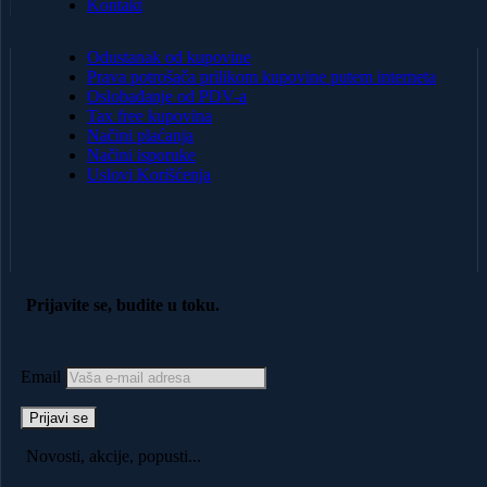
Kontakt
Odustanak od kupovine
Prava potrošača prilikom kupovine putem interneta
Oslobađanje od PDV-a
Tax free kupovina
Načini plaćanja
Načini isporuke
Uslovi Korišćenja
Prijavite se, budite u toku.
Email
Novosti, akcije, popusti...