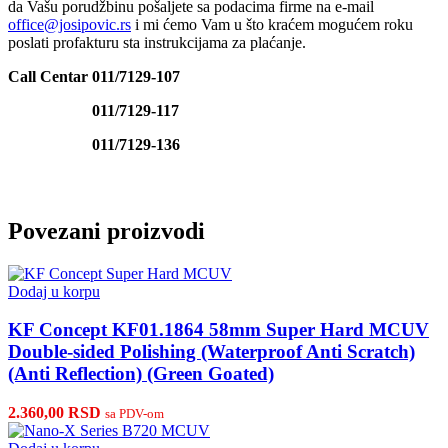
da Vašu porudžbinu pošaljete sa podacima firme na e-mail
office@josipovic.rs
i mi ćemo Vam u što kraćem mogućem roku
poslati profakturu sta instrukcijama za plaćanje.
Call Centar 011/7129-107
011/7129-117
011/7129-136
Povezani proizvodi
Dodaj u korpu
KF Concept KF01.1864 58mm Super Hard MCUV
Double-sided Polishing (Waterproof Anti Scratch)
(Anti Reflection) (Green Goated)
2.360,00
RSD
sa PDV-om