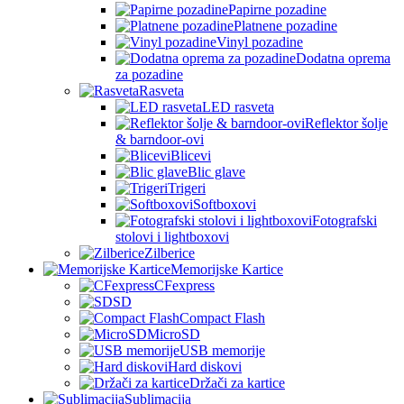
Papirne pozadine
Platnene pozadine
Vinyl pozadine
Dodatna oprema
za pozadine
Rasveta
LED rasveta
Reflektor šolje
& barndoor-ovi
Blicevi
Blic glave
Trigeri
Softboxovi
Fotografski
stolovi i lightboxovi
Zilberice
Memorijske Kartice
CFexpress
SD
Compact Flash
MicroSD
USB memorije
Hard diskovi
Držači za kartice
Sublimacija