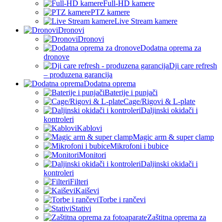
Full-HD kamere
PTZ kamere
Live Stream kamere
Dronovi
Dronovi
Dodatna oprema za
dronove
Dji care refresh
– produzena garancija
Dodatna oprema
Baterije i punjači
Cage/Rigovi & L-plate
Daljinski okidači i
kontroleri
Kablovi
Magic arm & super clamp
Mikrofoni i bubice
Monitori
Daljinski okidači i
kontroleri
Filteri
Kaiševi
Torbe i rančevi
Stativi
Zaštitna oprema za