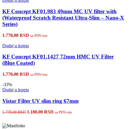
Dodaj u korpu
KF Concept KF01.983 49mm MC UV filter with
(Waterproof Scratch Resistant Ultra-Slim – Nano-X
Series)
1.770,00
RSD
sa PDV-om
Dodaj u korpu
KF Concept KF01.1427 72mm HMC UV Filter
(Blue Coated)
1.770,00
RSD
sa PDV-om
-33%
Dodaj u korpu
Vistar Filter UV slim ring 67mm
Originalna
Trenutna
1.180,00
RSD
1.770,00
RSD
sa PDV-om
cena
cena
je
je:
bila:
1.180,00 RSD.