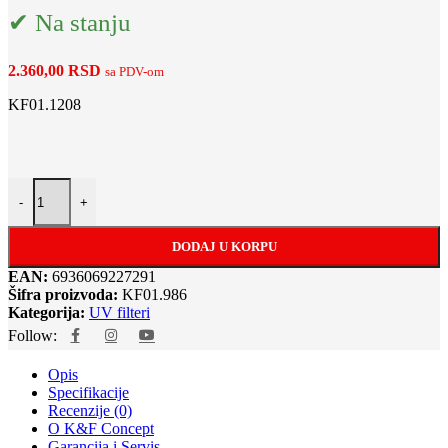
✔ Na stanju
2.360,00
RSD
sa PDV-om
KF01.1208
KF Concept KF01.986 62mm MC UV filter with (Waterproof Scratch R
-
+
DODAJ U KORPU
EAN:
6936069227291
Šifra proizvoda:
KF01.986
Kategorija:
UV filteri
Follow:
Opis
Specifikacije
Recenzije (0)
O K&F Concept
Garancija i Servis