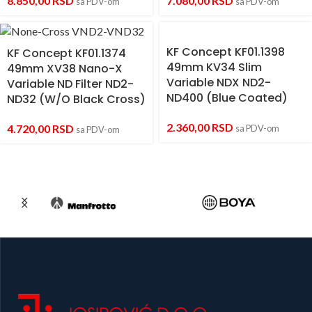
8.850,00
RSD
7.080,00
RSD
sa PDV-om
sa PDV-om
KF Concept KF01.1398
KF Concept KF01.1374
49mm KV34 Slim
49mm XV38 Nano-X
Variable NDX ND2-
Variable ND Filter ND2-
ND400 (Blue Coated)
ND32 (W/O Black Cross)
2.360,00
RSD
4.720,00
RSD
sa PDV-om
sa PDV-om