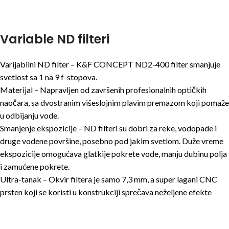
Variable ND filteri
Varijabilni ND filter – K&F CONCEPT ND2-400 filter smanjuje
svetlost sa 1 na 9 f-stopova.
Materijal – Napravljen od završenih profesionalnih optičkih
naočara, sa dvostranim višeslojnim plavim premazom koji pomaže
u odbijanju vode.
Smanjenje ekspozicije – ND filteri su dobri za reke, vodopade i
druge vodene površine, posebno pod jakim svetlom. Duže vreme
ekspozicije omogućava glatkije pokrete vode, manju dubinu polja
i zamućene pokrete.
Ultra-tanak – Okvir filtera je samo 7,3 mm, a super lagani CNC
prsten koji se koristi u konstrukciji sprečava neželjene efekte