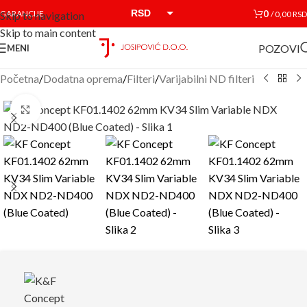
RSD
0
GARANCIJE
/
0,00
RSD
Skip to navigation
Skip to main content
EUR
POZOVI
MENI
Početna
/
Dodatna oprema
/
Filteri
/
Varijabilni ND filteri
Click to enlarge