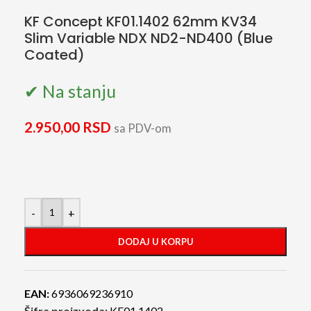
KF Concept KF01.1402 62mm KV34
Slim Variable NDX ND2-ND400 (Blue
Coated)
✔ Na stanju
2.950,00
RSD
sa PDV-om
-
+
DODAJ U KORPU
EAN:
6936069236910
Šifra proizvoda:
KF01.1402