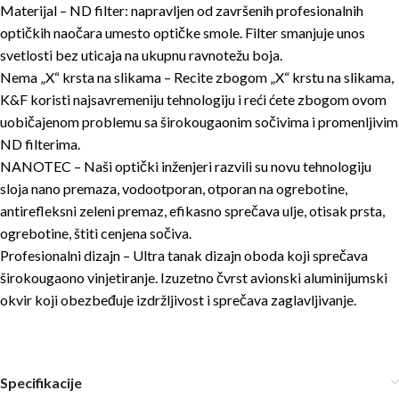
Materijal – ND filter: napravljen od završenih profesionalnih
optičkih naočara umesto optičke smole. Filter smanjuje unos
svetlosti bez uticaja na ukupnu ravnotežu boja.
Nema „X“ krsta na slikama – Recite zbogom „X“ krstu na slikama,
K&F koristi najsavremeniju tehnologiju i reći ćete zbogom ovom
uobičajenom problemu sa širokougaonim sočivima i promenljivim
ND filterima.
NANOTEC – Naši optički inženjeri razvili su novu tehnologiju
sloja nano premaza, vodootporan, otporan na ogrebotine,
antirefleksni zeleni premaz, efikasno sprečava ulje, otisak prsta,
ogrebotine, štiti cenjena sočiva.
Profesionalni dizajn – Ultra tanak dizajn oboda koji sprečava
širokougaono vinjetiranje. Izuzetno čvrst avionski aluminijumski
okvir koji obezbeđuje izdržljivost i sprečava zaglavljivanje.
Specifikacije