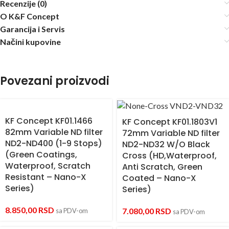
Recenzije (0)
O K&F Concept
Garancija i Servis
Načini kupovine
Povezani proizvodi
KF Concept KF01.1466
KF Concept KF01.1803V1
82mm Variable ND filter
72mm Variable ND filter
ND2-ND400 (1-9 Stops)
ND2-ND32 W/O Black
(Green Coatings,
Cross (HD,Waterproof,
Waterproof, Scratch
Anti Scratch, Green
Resistant – Nano-X
Coated – Nano-X
Series)
Series)
8.850,00
RSD
7.080,00
RSD
sa PDV-om
sa PDV-om