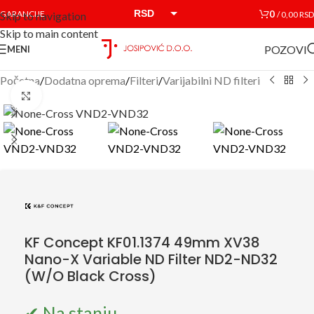
RSD
0
GARANCIJE
/
0,00
RSD
Skip to navigation
Skip to main content
EUR
POZOVI
MENI
Početna
/
Dodatna oprema
/
Filteri
/
Varijabilni ND filteri
Click to enlarge
KF Concept KF01.1374 49mm XV38
Nano-X Variable ND Filter ND2-ND32
(W/O Black Cross)
✔ Na stanju