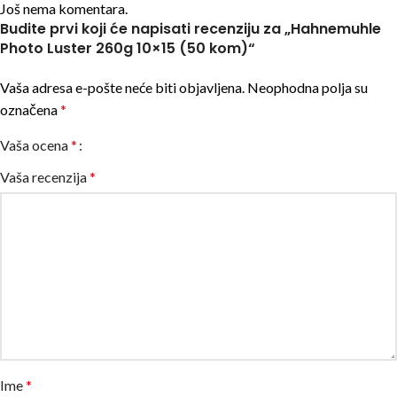
Još nema komentara.
Budite prvi koji će napisati recenziju za „Hahnemuhle
Photo Luster 260g 10×15 (50 kom)“
Vaša adresa e-pošte neće biti objavljena.
Neophodna polja su
označena
*
Vaša ocena
*
Vaša recenzija
*
Ime
*