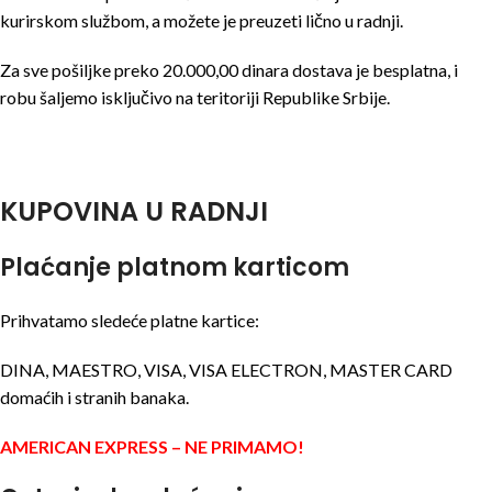
kurirskom službom, a možete je preuzeti lično u radnji.
Za sve pošiljke preko 20.000,00 dinara dostava je besplatna, i
robu šaljemo isključivo na teritoriji Republike Srbije.
KUPOVINA U RADNJI
Plaćanje platnom karticom
Prihvatamo sledeće platne kartice:
DINA, MAESTRO, VISA, VISA ELECTRON, MASTER CARD
domaćih i stranih banaka.
AMERICAN EXPRESS – NE PRIMAMO!