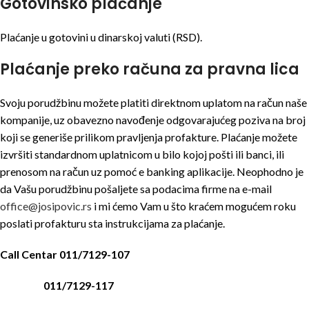
Gotovinsko plaćanje
Plaćanje u gotovini u dinarskoj valuti (RSD).
Plaćanje preko računa za pravna lica
Svoju porudžbinu možete platiti direktnom uplatom na račun naše
kompanije, uz obavezno navođenje odgovarajućeg poziva na broj
koji se generiše prilikom pravljenja profakture. Plaćanje možete
izvršiti standardnom uplatnicom u bilo kojoj pošti ili banci, ili
prenosom na račun uz pomoć e banking aplikacije. Neophodno je
da Vašu porudžbinu pošaljete sa podacima firme na e-mail
office@josipovic.rs
i mi ćemo Vam u što kraćem mogućem roku
poslati profakturu sta instrukcijama za plaćanje.
Call Centar 011/7129-107
011/7129-117