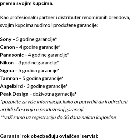
prema svojim kupcima.
Kao profesionalni partner i distributer renomiranih brendova,
svojim kupcima nudimo i produžene garancije:
Sony
– 5 godine garancije*
Canon
– 4 godine garancije*
Panasonic
– 4 godine garancije*
Nikon
– 3 godine garancije*
Sigma
– 5 godina garancije*
Tamron
– 5 godina garancije*
Angelbird
- 3 godine garancije*
Peak Design
– doživotna garnacija*
*pozovite za više informacija, kako bi potvrdili da li određeni
artikli učestvuju u produženoj garanciji.
**važi samo uz
registraciju
do 30 dana nakon kupovine
Garantni rok obezbeđuju ovlašćeni servisi: