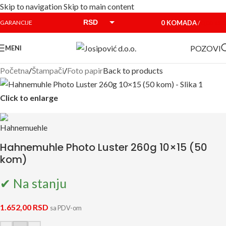
Skip to navigation
Skip to main content
RSD
0
KOMADA
GARANCIJE
/
0,00
RSD
EUR
POZOVI
MENI
Početna
/
Štampači
/
Foto papir
Back to products
Click to enlarge
Hahnemuhle Photo Luster 260g 10×15 (50
kom)
✔ Na stanju
1.652,00
RSD
sa PDV-om