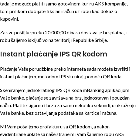
tada je moguće platiti samo gotovinom kuriru AKS kompanije,
tom prilikom dobijate fikslani račun uz robu kao dokaz o
kupovini.
Za sve pošiljke preko 20.000,00 dinara dostava je besplatna, i
robu šaljemo isključivo na teritoriji Republike Srbije.
Instant plaćanje IPS QR kodom
Plaćanje Vaše porudžbine preko interneta sada možete izvršiti i
instant plaćanjem, metodom IPS skeniraj, pomoću QR koda.
Skeniranjem jednokratnog IPS QR koda mBanking aplikacijom
Vaše banke, plaćanje se završava na brz, jednostavan i pouzdan
način. Platite sigurno i brzo za samo nekoliko sekundi, u okruženju
Vaše banke, bez ostavljanja podataka sa kartice i računa.
Mi Vam pošaljemo profakturu sa QR kodom, a nakon
evidentirane uplate sa naše strane mi Vam šaljemo robu AKS