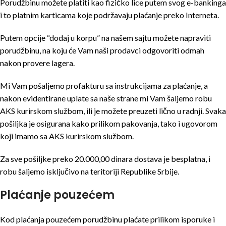
Porudžbinu možete platiti kao fizičko lice putem svog e-bankinga
i to platnim karticama koje podržavaju plaćanje preko Interneta.
Putem opcije “dodaj u korpu” na našem sajtu možete napraviti
porudžbinu, na koju će Vam naši prodavci odgovoriti odmah
nakon provere lagera.
Mi Vam pošaljemo profakturu sa instrukcijama za plaćanje, a
nakon evidentirane uplate sa naše strane mi Vam šaljemo robu
AKS kurirskom službom, ili je možete preuzeti lično u radnji. Svaka
pošiljka je osigurana kako prilikom pakovanja, tako i ugovorom
koji imamo sa AKS kurirskom službom.
Za sve pošiljke preko 20.000,00 dinara dostava je besplatna, i
robu šaljemo isključivo na teritoriji Republike Srbije.
Plaćanje pouzećem
Kod plaćanja pouzećem porudžbinu plaćate prilikom isporuke i