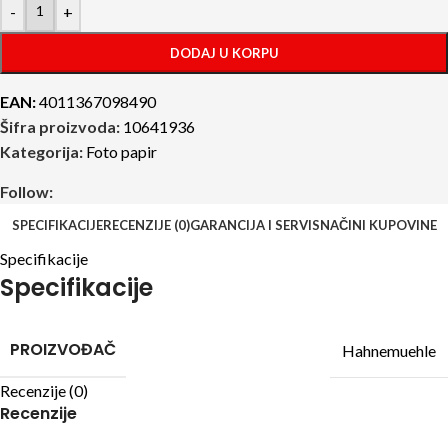
-
+
DODAJ U KORPU
EAN:
4011367098490
Šifra proizvoda:
10641936
Kategorija:
Foto papir
Follow:
SPECIFIKACIJE
RECENZIJE (0)
GARANCIJA I SERVIS
NAČINI KUPOVINE
Specifikacije
Specifikacije
PROIZVOĐAČ
Hahnemuehle
Recenzije (0)
Recenzije