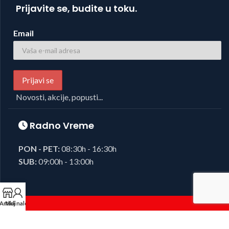
Prijavite se, budite u toku.
Email
Novosti, akcije, popusti...
Radno Vreme
PON - PET:
08:30h - 16:30h
SUB:
09:00h - 13:00h
Artikli
Moj nalog
Foto i Video oprema,
Josipovic d.o.o.
2023, sva prava zadržana.