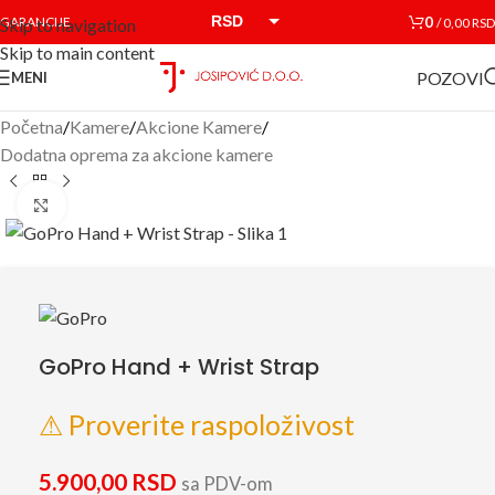
RSD
0
GARANCIJE
/
0,00
RSD
Skip to navigation
Skip to main content
EUR
POZOVI
MENI
Početna
/
Kamere
/
Akcione Kamere
/
Dodatna oprema za akcione kamere
Click to enlarge
GoPro Hand + Wrist Strap
⚠ Proverite raspoloživost
5.900,00
RSD
sa PDV-om