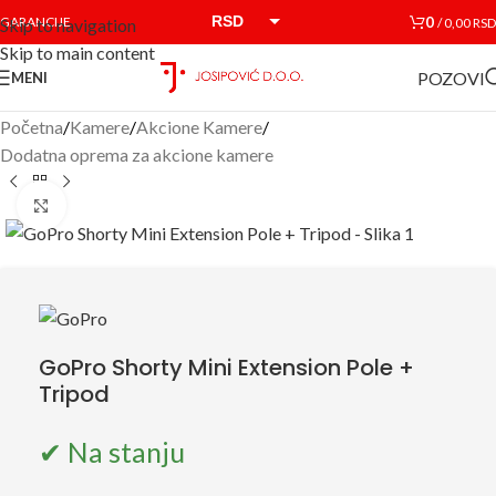
RSD
0
GARANCIJE
/
0,00
RSD
Skip to navigation
Skip to main content
EUR
POZOVI
MENI
Početna
/
Kamere
/
Akcione Kamere
/
Dodatna oprema za akcione kamere
Click to enlarge
GoPro Shorty Mini Extension Pole +
Tripod
✔ Na stanju