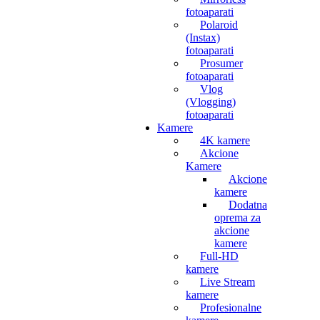
fotoaparati
Polaroid
(Instax)
fotoaparati
Prosumer
fotoaparati
Vlog
(Vlogging)
fotoaparati
Kamere
4K kamere
Akcione
Kamere
Akcione
kamere
Dodatna
oprema za
akcione
kamere
Full-HD
kamere
Live Stream
kamere
Profesionalne