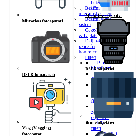
baterije
Bežični
interfonski sistem
Mirrorless objektivi
Bežični video
Mirrorless fotoaparati
sistem
Cage/Rigovi
& L-plate
Daljinski
okidači i
kontroleri
Filteri
Black
Mist filteri
DSLR objektivi
CPL
DSLR fotoaparati
filteri
Filteri
sa efektom
ND
filter
Poklopci
za
objektive
Prime objektivi
UV
Vlog (Vlogging)
filteri
Varijabilni
fotoaparati