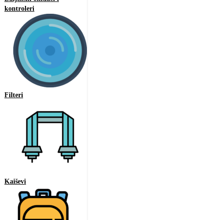
kontroleri
Filteri
Kaiševi