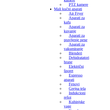
kamere
PTZ kamere
Mali kućni aparati
Air Fryer
Aparati za
kafu
Aparati za
kuvanje
Aparati za
pravljenje pene
Aparati za
vakumiranje
Blenderi
Dehidratatori
hrane
Električni
šporet
Espresso
aparati
Fenovi
Grejna tela
Indukcioni
rešoi
Kuhinjske
vage