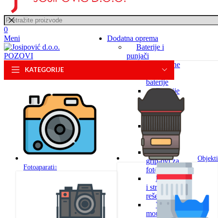
0
Meni
Dodatna oprema
Baterije i
POZOVI
punjači
Alkalne
KATEGORIJE
i punjive
baterije
Baterije
i punjači
za
fotoaparate
Baterije
i punjači
za kamere
Battery
Objekti
grip-ovi za
Fotoaparati
fotoaparate
Elektrane
i strujna
rešenja
V-
mount