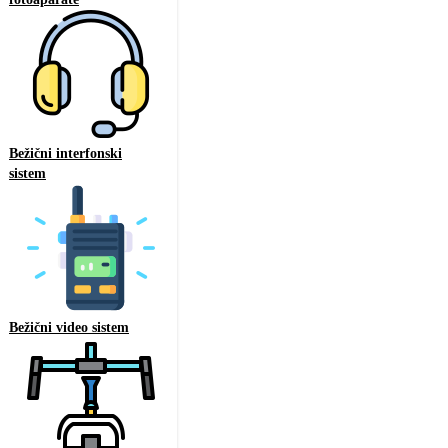
Bežični interfonski
sistem
Bežični video sistem