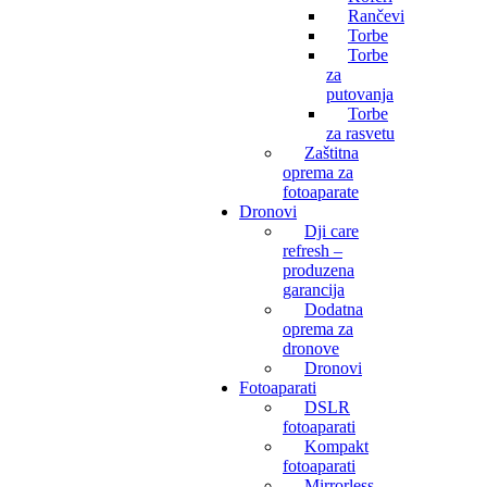
Rančevi
Torbe
Torbe
za
putovanja
Torbe
za rasvetu
Zaštitna
oprema za
fotoaparate
Dronovi
Dji care
refresh –
produzena
garancija
Dodatna
oprema za
dronove
Dronovi
Fotoaparati
DSLR
fotoaparati
Kompakt
fotoaparati
Mirrorless