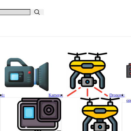
vi
Kamere
Dronovi
op