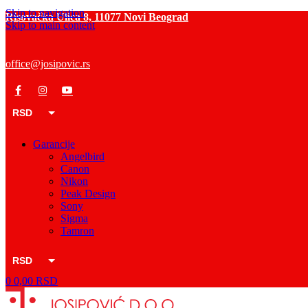
Skip to navigation
Risovačka Ulica 8, 11077 Novi Beograd
Skip to main content
office@josipovic.rs
RSD
EUR
Garancije
Angelbird
Canon
Nikon
Peak Design
Sony
Sigma
Tamron
RSD
0
0,00
RSD
EUR