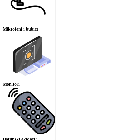
Mikrofoni i bubice
Monitori
Daljinski okidači i