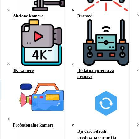
Akcione kamere
Dronovi
4K kamere
Dodatna oprema za
dronove
Profesionalne kamere
Dji care refresh –
produzena garancija