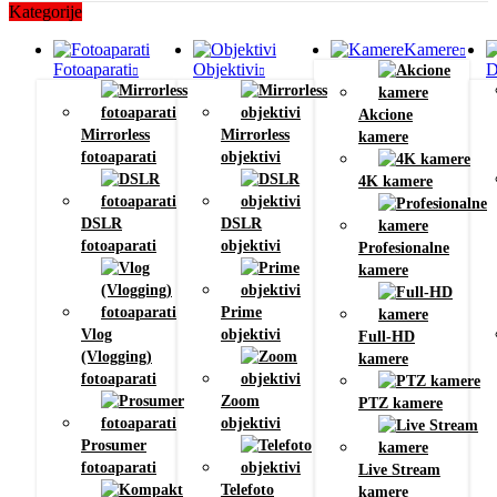
Kategorije
Kamere
Fotoaparati
Objektivi
D
Akcione
Mirrorless
Mirrorless
kamere
fotoaparati
objektivi
4K kamere
DSLR
DSLR
fotoaparati
objektivi
Profesionalne
kamere
Prime
Vlog
objektivi
Full-HD
(Vlogging)
kamere
fotoaparati
Zoom
PTZ kamere
objektivi
Prosumer
fotoaparati
Live Stream
Telefoto
kamere