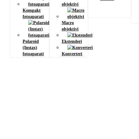
objektivi
Kompakt
fotoaparati
Macro
objektivi
Polaroid
Ekstenderi
(Instax)
fotoaparati
Konverteri