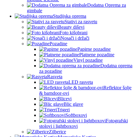
Dodatna Oprema za
gimbale
Studijska oprema
Stativi za rasvetu
Beauty diševi
Foto kišobrani
Nosači i držači
Pozadine
Papirne pozadine
Platnene pozadine
Vinyl pozadine
Dodatna oprema
za pozadine
Rasveta
LED rasveta
Reflektor šolje
& barndoor-ovi
Blicevi
Blic glave
Trigeri
Softboxovi
Fotografski
stolovi i lightboxovi
Zilberice