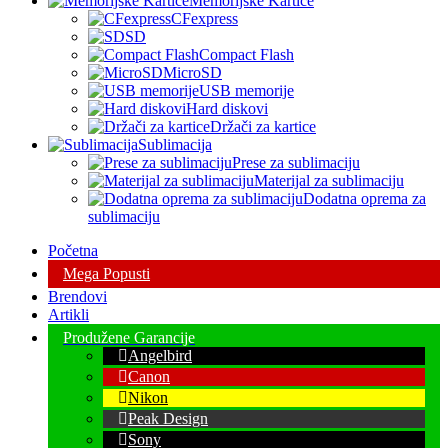
Memorijske Kartice
CFexpress
SD
Compact Flash
MicroSD
USB memorije
Hard diskovi
Držači za kartice
Sublimacija
Prese za sublimaciju
Materijal za sublimaciju
Dodatna oprema za
sublimaciju
Početna
Mega Popusti
Brendovi
Artikli
Produžene Garancije
Angelbird
Canon
Nikon
Peak Design
Sony