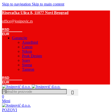
Skip to navigation
Skip to main content
Risovačka Ulica 8, 11077 Novi Beograd
office@josipovic.rs
RSD
EUR
Garancije
Angelbird
Canon
Nikon
Peak Design
Sony
Sigma
Tamron
RSD
0
0,00
RSD
EUR
0
Meni
POZOVI