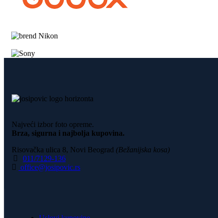
Najveći izbor foto opreme.
Brza, sigurna i najbolja kupovina.
Risovačka ulica 8, Novi Beograd
(Bežanijska kosa)
011/7129-136
office@josipovic.rs
Uslovi kupovine