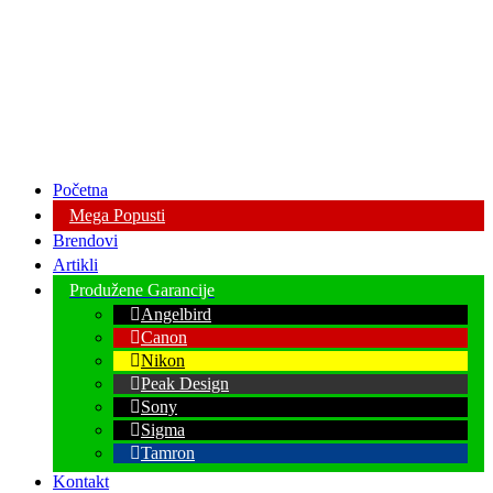
Početna
Mega Popusti
Brendovi
Artikli
Produžene Garancije
Angelbird
Canon
Nikon
Peak Design
Sony
Sigma
Tamron
Kontakt