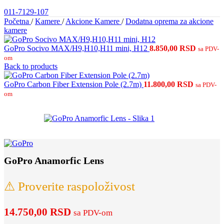
011-7129-107
Početna
/
Kamere
/
Akcione Kamere
/
Dodatna oprema za akcione
kamere
GoPro Socivo MAX/H9,H10,H11 mini, H12
8.850,00
RSD
sa PDV-
om
Back to products
GoPro Carbon Fiber Extension Pole (2.7m)
11.800,00
RSD
sa PDV-
om
GoPro Anamorfic Lens
⚠ Proverite raspoloživost
14.750,00
RSD
sa PDV-om