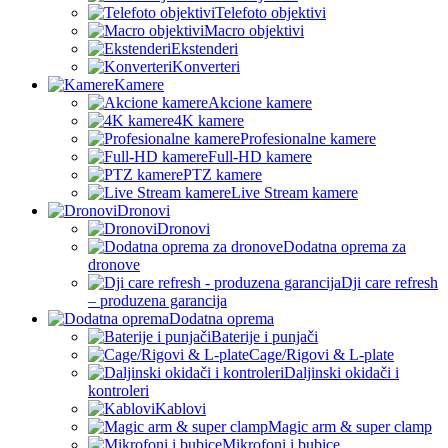
Telefoto objektivi
Macro objektivi
Ekstenderi
Konverteri
Kamere
Akcione kamere
4K kamere
Profesionalne kamere
Full-HD kamere
PTZ kamere
Live Stream kamere
Dronovi
Dronovi
Dodatna oprema za
dronove
Dji care refresh
– produzena garancija
Dodatna oprema
Baterije i punjači
Cage/Rigovi & L-plate
Daljinski okidači i
kontroleri
Kablovi
Magic arm & super clamp
Mikrofoni i bubice