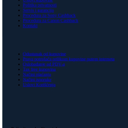
Politika privatnosti
Servis i garancija
Procedura za Sony Cashback
Procedura za Canon Cashback
Kontakt
Odustanak od kupovine
Prava potrošača prilikom kupovine putem interneta
Oslobađanje od PDV-a
Tax free kupovina
Načini plaćanja
Načini isporuke
Uslovi Korišćenja