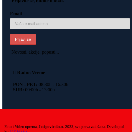
Prijavite se, budite u toku.
Email
Novosti, akcije, popusti...
Radno Vreme
PON - PET:
08:30h - 16:30h
SUB:
09:00h - 13:00h
Foto i Video oprema,
Josipovic d.o.o.
2023, sva prava zadržana. Developed
by
38K Media
.