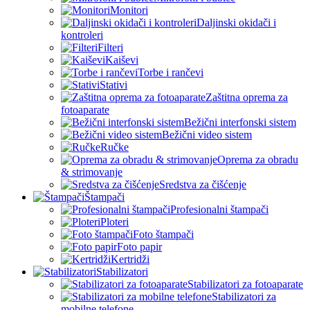
Monitori
Daljinski okidači i
kontroleri
Filteri
Kaiševi
Torbe i rančevi
Stativi
Zaštitna oprema za
fotoaparate
Bežični interfonski sistem
Bežični video sistem
Ručke
Oprema za obradu
& strimovanje
Sredstva za čišćenje
Štampači
Profesionalni štampači
Ploteri
Foto štampači
Foto papir
Kertridži
Stabilizatori
Stabilizatori za fotoaparate
Stabilizatori za
mobilne telefone