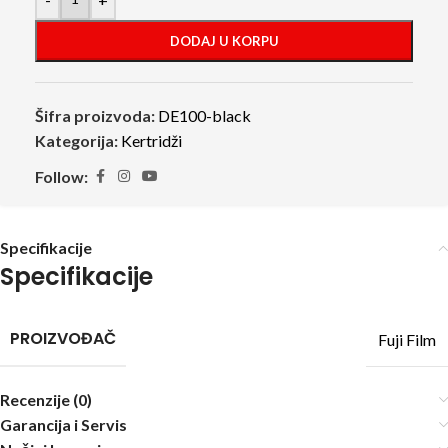
DODAJ U KORPU
Šifra proizvoda:
DE100-black
Kategorija:
Kertridži
Follow:
Specifikacije
Specifikacije
PROIZVOĐAČ
Fuji Film
Recenzije (0)
Garancija i Servis