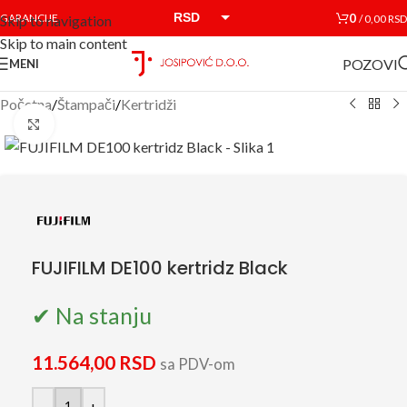
RSD
0
GARANCIJE
/
0,00
RSD
Skip to navigation
Skip to main content
EUR
POZOVI
MENI
Početna
/
Štampači
/
Kertridži
Click to enlarge
FUJIFILM DE100 kertridz Black
✔ Na stanju
11.564,00
RSD
sa PDV-om
-
+