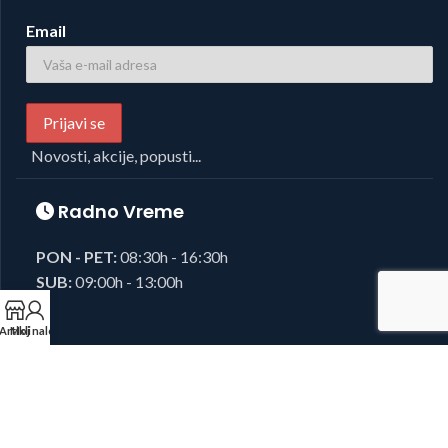
Email
Novosti, akcije, popusti...
Radno Vreme
PON - PET:
08:30h - 16:30h
SUB:
09:00h - 13:00h
Artikli
Moj nalog
Foto i Video oprema,
Josipovic d.o.o.
2023, sva prava zadržana.
Developed by
38K Media
.