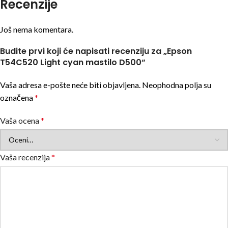
Recenzije
Još nema komentara.
Budite prvi koji će napisati recenziju za „Epson
T54C520 Light cyan mastilo D500“
Vaša adresa e-pošte neće biti objavljena.
Neophodna polja su
označena
*
Vaša ocena
*
Vaša recenzija
*