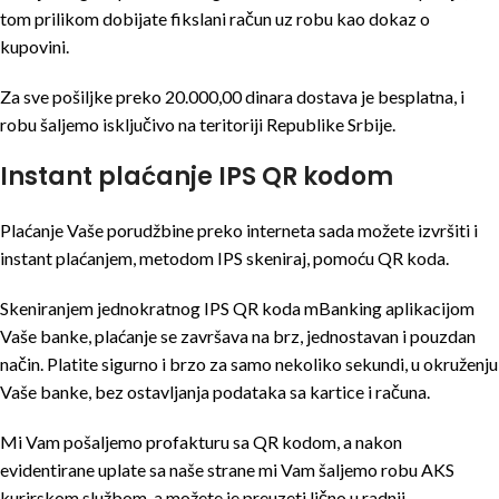
tom prilikom dobijate fikslani račun uz robu kao dokaz o
kupovini.
Za sve pošiljke preko 20.000,00 dinara dostava je besplatna, i
robu šaljemo isključivo na teritoriji Republike Srbije.
Instant plaćanje IPS QR kodom
Plaćanje Vaše porudžbine preko interneta sada možete izvršiti i
instant plaćanjem, metodom IPS skeniraj, pomoću QR koda.
Skeniranjem jednokratnog IPS QR koda mBanking aplikacijom
Vaše banke, plaćanje se završava na brz, jednostavan i pouzdan
način. Platite sigurno i brzo za samo nekoliko sekundi, u okruženju
Vaše banke, bez ostavljanja podataka sa kartice i računa.
Mi Vam pošaljemo profakturu sa QR kodom, a nakon
evidentirane uplate sa naše strane mi Vam šaljemo robu AKS
kurirskom službom, a možete je preuzeti lično u radnji.