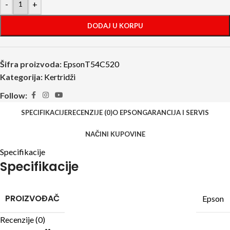
-
+
DODAJ U KORPU
Šifra proizvoda:
EpsonT54C520
Kategorija:
Kertridži
Follow:
SPECIFIKACIJE
RECENZIJE (0)
O EPSON
GARANCIJA I SERVIS
NAČINI KUPOVINE
Specifikacije
Specifikacije
PROIZVOĐAČ
Epson
Recenzije (0)