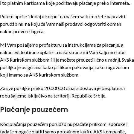
i to platnim karticama koje podržavaju plaćanje preko Interneta.
Putem opcije “dodaj u korpu” na našem sajtu možete napraviti
porudžbinu, na koju će Vam naši prodavci odgovoriti odmah
nakon provere lagera.
Mi Vam pošaljemo profakturu sa instrukcijama za plaćanje, a
nakon evidentirane uplate sa naše strane mi Vam šaljemo robu
AKS kurirskom službom, ili je možete preuzeti lično u radnji. Svaka
pošiljka je osigurana kako prilikom pakovanja, tako i ugovorom
koji imamo sa AKS kurirskom službom.
Za sve pošiljke preko 20.000,00 dinara dostava je besplatna, i
robu šaljemo isključivo na teritoriji Republike Srbije.
Plaćanje pouzećem
Kod plaćanja pouzećem porudžbinu plaćate prilikom isporuke i
tada je moguće platiti samo gotovinom kuriru AKS kompanije,