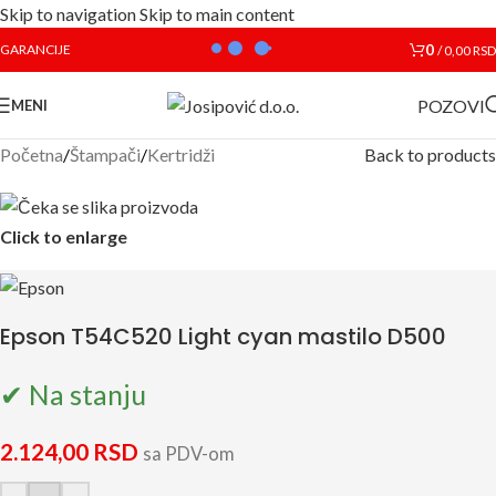
Skip to navigation
Skip to main content
0
GARANCIJE
/
0,00
RSD
POZOVI
MENI
Početna
/
Štampači
/
Kertridži
Back to products
Click to enlarge
Epson T54C520 Light cyan mastilo D500
✔ Na stanju
2.124,00
RSD
sa PDV-om