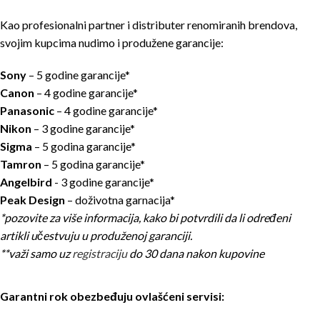
Kao profesionalni partner i distributer renomiranih brendova,
svojim kupcima nudimo i produžene garancije:
Sony
– 5 godine garancije*
Canon
– 4 godine garancije*
Panasonic
– 4 godine garancije*
Nikon
– 3 godine garancije*
Sigma
– 5 godina garancije*
Tamron
– 5 godina garancije*
Angelbird
- 3 godine garancije*
Peak Design
– doživotna garnacija*
*pozovite za više informacija, kako bi potvrdili da li određeni
artikli učestvuju u produženoj garanciji.
**važi samo uz
registraciju
do 30 dana nakon kupovine
Garantni rok obezbeđuju ovlašćeni servisi: