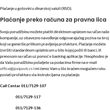
Plaćanje u gotovini u dinarskoj valuti (RSD).
Plaćanje preko računa za pravna lica
Svoju porudžbinu možete platiti direktnom uplatom na račun naše
kompanije, uz obavezno navođenje odgovarajućeg poziva na broj
koji se generiše prilikom pravljenja profakture. Plaćanje možete
izvršiti standardnom uplatnicom u bilo kojoj pošti ili banci, ili
prenosom na račun uz pomoć e banking aplikacije. Neophodno je
da Vašu porudžbinu pošaljete sa podacima firme na e-mail
office@josipovic.rs
i mi ćemo Vam u što kraćem mogućem roku
poslati profakturu sta instrukcijama za plaćanje.
Call Centar 011/7129-107
011/7129-117
011/7129-136