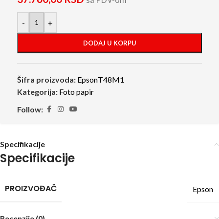
sa PDV-om
-
+
DODAJ U KORPU
Šifra proizvoda:
EpsonT48M1
Kategorija:
Foto papir
Follow:
Specifikacije
Specifikacije
PROIZVOĐAČ
Epson
Recenzije (0)