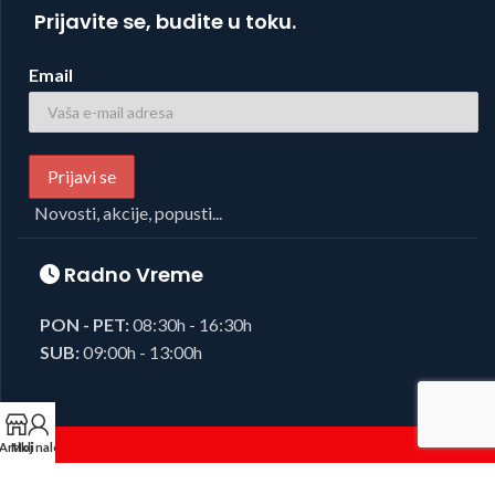
Prijavite se, budite u toku.
Email
Novosti, akcije, popusti...
Radno Vreme
PON - PET:
08:30h - 16:30h
SUB:
09:00h - 13:00h
Artikli
Moj nalog
Foto i Video oprema,
Josipovic d.o.o.
2023, sva prava zadržana.