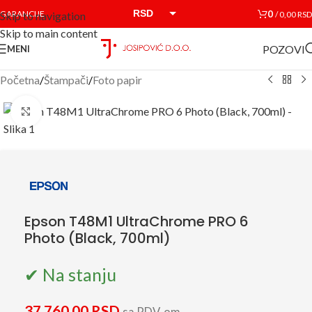
RSD
0
GARANCIJE
/
0,00
RSD
Skip to navigation
Skip to main content
EUR
POZOVI
MENI
Početna
/
Štampači
/
Foto papir
Click to enlarge
Epson T48M1 UltraChrome PRO 6
Photo (Black, 700ml)
✔ Na stanju
37.760,00
RSD