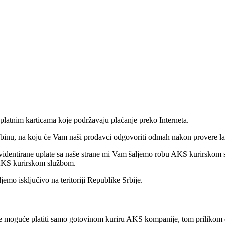
 platnim karticama koje podržavaju plaćanje preko Interneta.
binu, na koju će Vam naši prodavci odgovoriti odmah nakon provere la
identirane uplate sa naše strane mi Vam šaljemo robu AKS kurirskom slu
 AKS kurirskom službom.
jemo isključivo na teritoriji Republike Srbije.
e moguće platiti samo gotovinom kuriru AKS kompanije, tom prilikom d