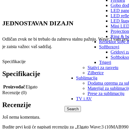
Fresneli
Gobo dod
LED pane
LED refle
LED štapo
JEDNOSTAVAN DIZAJN
Mini LED s
Projectio
Ring & be
Odličan zvuk ne bi trebalo da zahteva stalnu pažnju. Wave:3 vam pruž
Reflektor šolje 
je zaista važno: vaš sadržaj.
Softboxovi
Gridovi z
Softbokso
Specifikacije
Trigeri
Stativi za rasvetu
Specifikacije
Zilberice
Sublimacija
Dodatna oprema za su
Proizvođač
Elgato
Materijal za sublimacij
Recenzije (0)
Prese za sublimaciju
TV i AV
Recenzije
Search
Još nema komentara.
Budite prvi koji će napisati recenziju za „Elgato Wave:3 (10MAB990