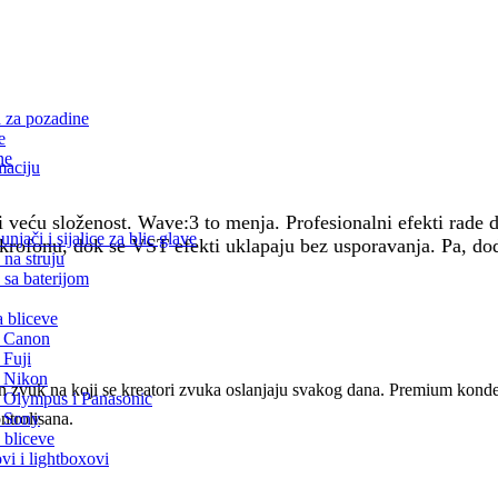
 za pozadine
e
ne
maciju
veću složenost. Wave:3 to menja. Profesionalni efekti rade dir
unjači i sijalice za blic glave
mikrofonu, dok se VST efekti uklapaju bez usporavanja. Pa,
 na struju
 sa baterijom
a bliceve
a Canon
 Fuji
a Nikon
an zvuk na koji se kreatori zvuka oslanjaju svakog dana. Premium kond
a Olympus i Panasonic
ntrolisana.
a Sony
 bliceve
ovi i lightboxovi