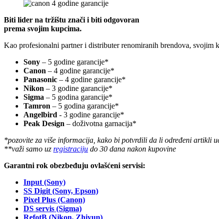
Biti lider na tržištu znači i biti odgovoran
prema svojim kupcima.
Kao profesionalni partner i distributer renomiranih brendova, svojim
Sony
– 5 godine garancije*
Canon
– 4 godine garancije*
Panasonic
– 4 godine garancije*
Nikon
– 3 godine garancije*
Sigma
– 5 godina garancije*
Tamron
– 5 godina garancije*
Angelbird
- 3 godine garancije*
Peak Design
– doživotna garnacija*
*pozovite za više informacija, kako bi potvrdili da li određeni artikli 
**važi samo uz
registraciju
do 30 dana nakon kupovine
Garantni rok obezbeđuju ovlašćeni servisi:
Input (Sony)
SS Digit (Sony, Epson)
Pixel Plus (Canon)
DS servis (Sigma)
RefotB (Nikon, Zhiyun)