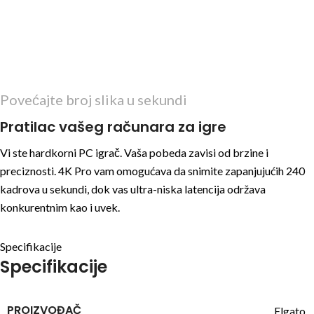
Povećajte broj slika u sekundi
Pratilac vašeg računara za igre
Vi ste hardkorni PC igrač. Vaša pobeda zavisi od brzine i
preciznosti. 4K Pro vam omogućava da snimite zapanjujućih 240
kadrova u sekundi, dok vas ultra-niska latencija održava
konkurentnim kao i uvek.
Specifikacije
Specifikacije
PROIZVOĐAČ
Elgato