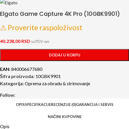
Elgato Game Capture 4K Pro (10GBK9901)
⚠ Proverite raspoloživost
40.238,00
RSD
sa PDV-om
DODAJ U KORPU
EAN:
840006677680
Šifra proizvoda:
10GBK9901
Kategorija:
Oprema za obradu & strimovanje
Follow:
OPIS
SPECIFIKACIJE
RECENZIJE (0)
GARANCIJA I SERVIS
NAČINI KUPOVINE
Opis