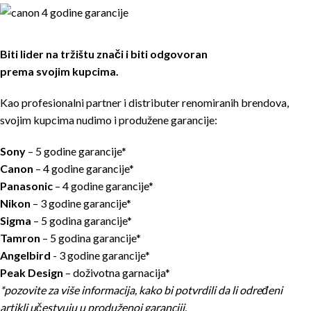
Biti lider na tržištu znači i biti odgovoran
prema svojim kupcima.
Kao profesionalni partner i distributer renomiranih brendova,
svojim kupcima nudimo i produžene garancije:
Sony
– 5 godine garancije*
Canon
– 4 godine garancije*
Panasonic
– 4 godine garancije*
Nikon
– 3 godine garancije*
Sigma
– 5 godina garancije*
Tamron
– 5 godina garancije*
Angelbird
- 3 godine garancije*
Peak Design
– doživotna garnacija*
*pozovite za više informacija, kako bi potvrdili da li određeni
artikli učestvuju u produženoj garanciji.