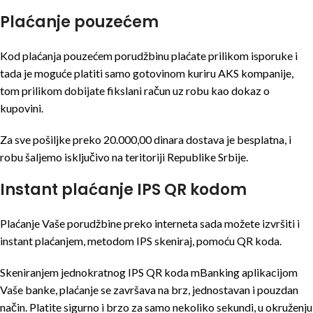
Plaćanje pouzećem
Kod plaćanja pouzećem porudžbinu plaćate prilikom isporuke i
tada je moguće platiti samo gotovinom kuriru AKS kompanije,
tom prilikom dobijate fikslani račun uz robu kao dokaz o
kupovini.
Za sve pošiljke preko 20.000,00 dinara dostava je besplatna, i
robu šaljemo isključivo na teritoriji Republike Srbije.
Instant plaćanje IPS QR kodom
Plaćanje Vaše porudžbine preko interneta sada možete izvršiti i
instant plaćanjem, metodom IPS skeniraj, pomoću QR koda.
Skeniranjem jednokratnog IPS QR koda mBanking aplikacijom
Vaše banke, plaćanje se završava na brz, jednostavan i pouzdan
način. Platite sigurno i brzo za samo nekoliko sekundi, u okruženju