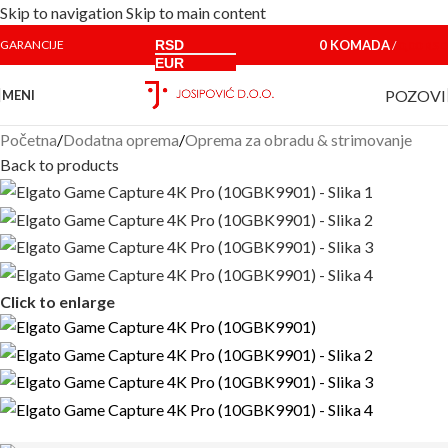
Skip to navigation
Skip to main content
RSD
0
KOMADA
GARANCIJE
/
0,00
RSD
EUR
POZOVI
MENI
Početna
/
Dodatna oprema
/
Oprema za obradu & strimovanje
Back to products
Click to enlarge