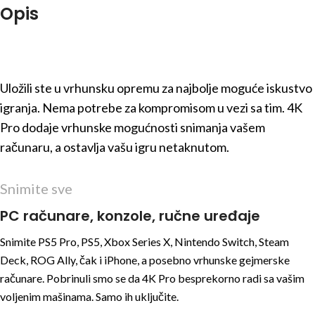
Opis
Uložili ste u vrhunsku opremu za najbolje moguće iskustvo
igranja. Nema potrebe za kompromisom u vezi sa tim. 4K
Pro dodaje vrhunske mogućnosti snimanja vašem
računaru, a ostavlja vašu igru netaknutom.
Snimite sve
PC računare, konzole, ručne uređaje
Snimite PS5 Pro, PS5, Xbox Series X, Nintendo Switch, Steam
Deck, ROG Ally, čak i iPhone, a posebno vrhunske gejmerske
računare. Pobrinuli smo se da 4K Pro besprekorno radi sa vašim
voljenim mašinama. Samo ih uključite.