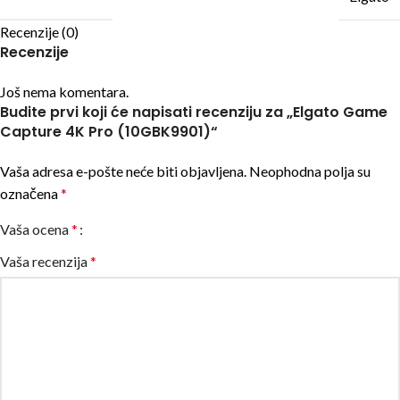
Recenzije (0)
Recenzije
Još nema komentara.
Budite prvi koji će napisati recenziju za „Elgato Game
Capture 4K Pro (10GBK9901)“
Vaša adresa e-pošte neće biti objavljena.
Neophodna polja su
označena
*
Vaša ocena
*
Vaša recenzija
*