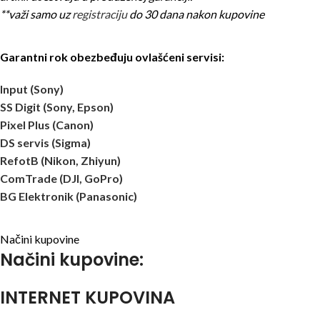
**važi samo uz
registraciju
do 30 dana nakon kupovine
Garantni rok obezbeđuju ovlašćeni servisi:
Input (Sony)
SS Digit (Sony, Epson)
Pixel Plus (Canon)
DS servis (Sigma)
RefotB (Nikon, Zhiyun)
ComTrade (DJI, GoPro)
BG Elektronik (Panasonic)
Načini kupovine
Načini kupovine:
INTERNET KUPOVINA