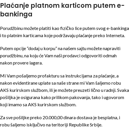
Plaćanje platnom karticom putem e-
bankinga
Porudžbinu možete platiti kao fizičko lice putem svog e-bankinga
i to platnim karticama koje podržavaju plaćanje preko Interneta.
Putem opcije “dodaj u korpu” na našem sajtu možete napraviti
porudžbinu, na koju će Vam naši prodavci odgovoriti odmah
nakon provere lagera.
Mi Vam pošaljemo profakturu sa instrukcijama za plaćanje, a
nakon evidentirane uplate sa naše strane mi Vam šaljemo robu
AKS kurirskom službom, ili je možete preuzeti lično u radnji. Svaka
pošiljka je osigurana kako prilikom pakovanja, tako i ugovorom
koji imamo sa AKS kurirskom službom.
Za sve pošiljke preko 20.000,00 dinara dostava je besplatna, i
robu šaljemo isključivo na teritoriji Republike Srbije.