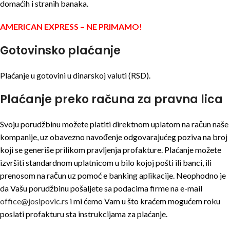
domaćih i stranih banaka.
AMERICAN EXPRESS – NE PRIMAMO!
Gotovinsko plaćanje
Plaćanje u gotovini u dinarskoj valuti (RSD).
Plaćanje preko računa za pravna lica
Svoju porudžbinu možete platiti direktnom uplatom na račun naše
kompanije, uz obavezno navođenje odgovarajućeg poziva na broj
koji se generiše prilikom pravljenja profakture. Plaćanje možete
izvršiti standardnom uplatnicom u bilo kojoj pošti ili banci, ili
prenosom na račun uz pomoć e banking aplikacije. Neophodno je
da Vašu porudžbinu pošaljete sa podacima firme na e-mail
office@josipovic.rs
i mi ćemo Vam u što kraćem mogućem roku
poslati profakturu sta instrukcijama za plaćanje.