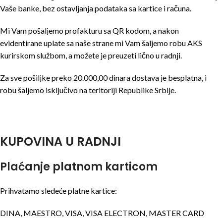
Vaše banke, bez ostavljanja podataka sa kartice i računa.
Mi Vam pošaljemo profakturu sa QR kodom, a nakon
evidentirane uplate sa naše strane mi Vam šaljemo robu AKS
kurirskom službom, a možete je preuzeti lično u radnji.
Za sve pošiljke preko 20.000,00 dinara dostava je besplatna, i
robu šaljemo isključivo na teritoriji Republike Srbije.
KUPOVINA U RADNJI
Plaćanje platnom karticom
Prihvatamo sledeće platne kartice:
DINA, MAESTRO, VISA, VISA ELECTRON, MASTER CARD