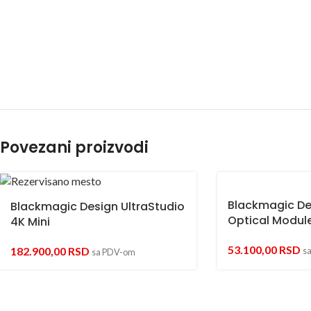
Povezani proizvodi
Blackmagic De
Blackmagic Design UltraStudio
Optical Modul
4K Mini
53.100,00
RSD
182.900,00
RSD
s
sa PDV-om