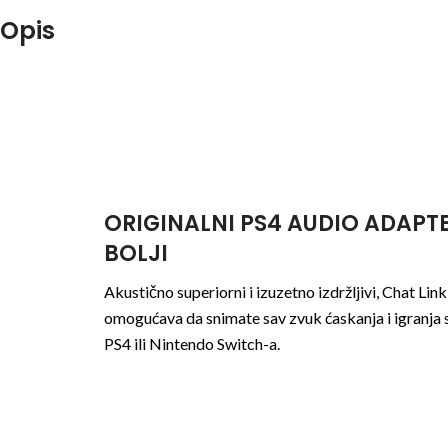
Opis
ORIGINALNI PS4 AUDIO ADAPT
BOLJI
Akustično superiorni i izuzetno izdržljivi, Chat Lin
omogućava da snimate sav zvuk ćaskanja i igranja 
PS4 ili Nintendo Switch-a.