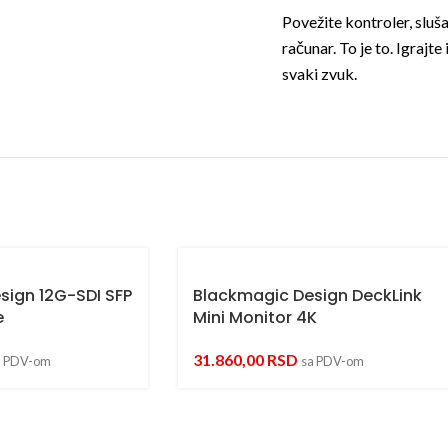
Povežite kontroler, sluša
računar. To je to. Igrajte
svaki zvuk.
sign 12G-SDI SFP
Blackmagic Design DeckLink
e
Mini Monitor 4K
31.860,00
RSD
a PDV-om
sa PDV-om