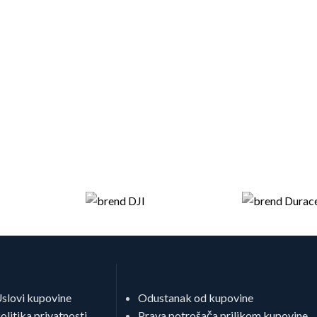
slovi kupovine
Odustanak od kupovine
olitika privatnosti
Prava potrošača prilikom kupovine