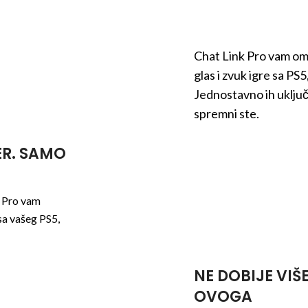
Chat Link Pro vam omo
glas i zvuk igre sa PS
Jednostavno ih uključi
spremni ste.
ER. SAMO
k Pro vam
sa vašeg PS5,
NE DOBIJE VIŠ
OVOGA