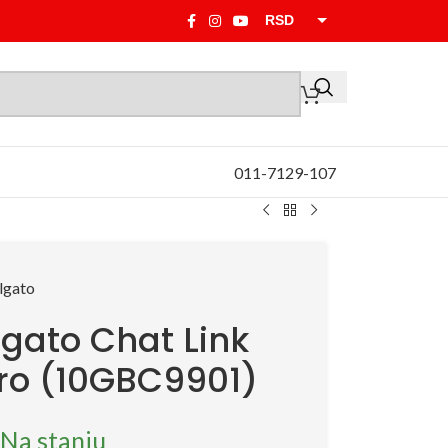
RSD
EUR
011-7129-107
lgato Chat Link
ro (10GBC9901)
Na stanju