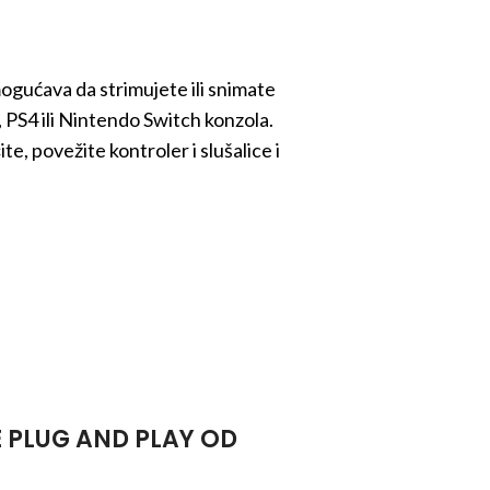
gućava da strimujete ili snimate
5, PS4 ili Nintendo Switch konzola.
te, povežite kontroler i slušalice i
E PLUG AND PLAY OD