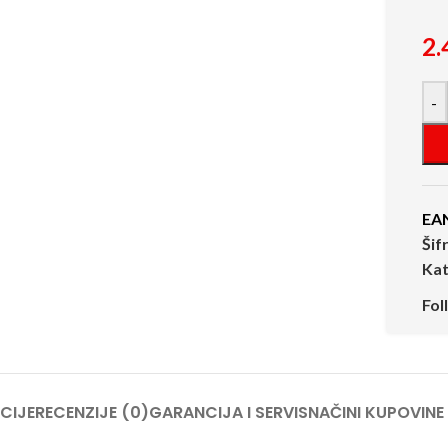
2.
-
EA
Šif
Kat
Fol
CIJE
RECENZIJE (0)
GARANCIJA I SERVIS
NAČINI KUPOVINE