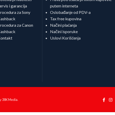
ervis i garancija
putem interneta
rocedura za Sony
Oslobađanje od PDV-a
ashback
Tax free kupovina
rocedura za Canon
Načini plaćanja
ashback
Načini isporuke
ontakt
Uslovi Korišćenja
by
38K Media
.