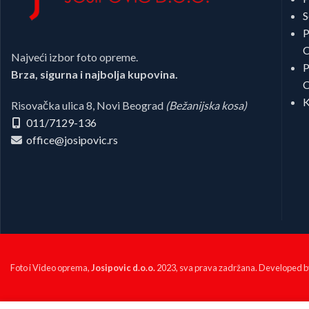
S
P
C
Najveći izbor foto opreme.
P
Brza, sigurna i najbolja kupovina.
C
K
Risovačka ulica 8, Novi Beograd
(Bežanijska kosa)
011/7129-136
office@josipovic.rs
Foto i Video oprema,
Josipovic d.o.o.
2023, sva prava zadržana. Developed 