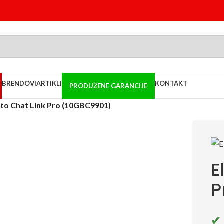
BRENDOVI
ARTIKLI
KONTAKT
PRODUŽENE GARANCIJE
ato Chat Link Pro (10GBC9901)
E
P
✔ 