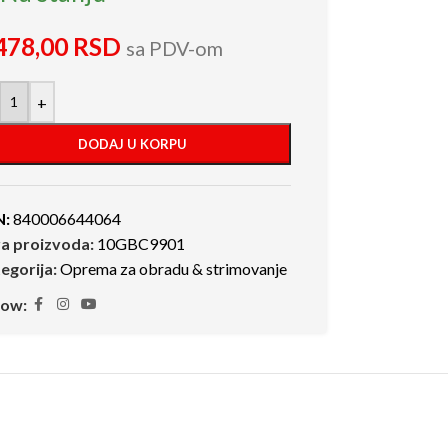
478,00
RSD
sa PDV-om
+
DODAJ U KORPU
N:
840006644064
ra proizvoda:
10GBC9901
egorija:
Oprema za obradu & strimovanje
low: