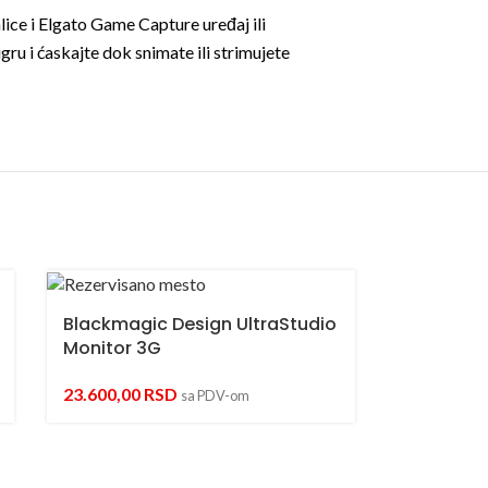
lice i Elgato Game Capture uređaj ili
 igru i ćaskajte dok snimate ili strimujete
Blackmagic Design UltraStudio
Monitor 3G
23.600,00
RSD
sa PDV-om