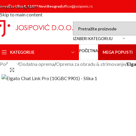
isovačka Ulica 8, 11077 Novi Beograd
Skip to navigation
office@josipovic.rs
Skip to main content
IZABERI KATEGORIJU
POČETNA
KATEGORIJE
MEGA POPUSTI
Početna
/
Dodatna oprema
/
Oprema za obradu & strimovanje
/
Elg
Click to enlarge