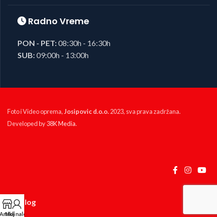
Radno Vreme
PON - PET:
08:30h - 16:30h
SUB:
09:00h - 13:00h
Foto i Video oprema,
Josipovic d.o.o.
2023, sva prava zadržana.
Developed by
38K Media
.
KP Izlog
Artikli
Moj nalog