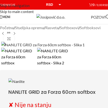
RSD
0
GARANCIJE
/
0,00
RSD
Skip to navigation
Skip to main content
EUR
POZOVI
MENI
Početna
/
Studijska oprema
/
Rasveta
/
Softboxovi
/
Softboksovi
Click to enlarge
NANLITE GRID za Forza 60cm softbox
✘ Nije na stanju