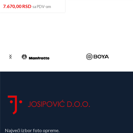
7.670,00
RSD
sa PDV-om
Najveći izbor foto opreme.