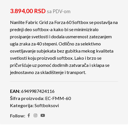
3.894,00
RSD
sa PDV-om
Nanlite Fabric Grid za Forza 60 Softbox se postavlja na
prednji deo softbox-a kako bi se minimiziralo
prosipanje svetlosti i dodala usmerenost zatezanjem
ugla zraka za 40 stepeni. Odlično za selektivno
osvetljavanje subjekata bez gubitka mekog kvaliteta
svetlosti koju proizvodi softbox. Lako i brzo se
pričvršćuje uz pomoć dodirnih zatvarača i sklapa se
jednostavno za skladištenje i transport.
EAN:
6949987424116
Šifra proizvoda:
EC-FMM-60
Kategorija:
Softboksovi
Follow: