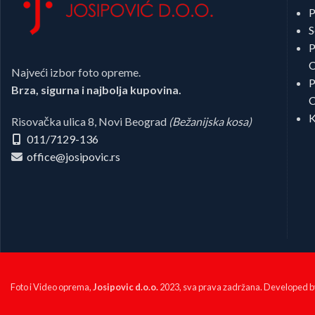
P
S
P
C
Najveći izbor foto opreme.
P
Brza, sigurna i najbolja kupovina.
C
K
Risovačka ulica 8, Novi Beograd
(Bežanijska kosa)
011/7129-136
office@josipovic.rs
Foto i Video oprema,
Josipovic d.o.o.
2023, sva prava zadržana. Developed 