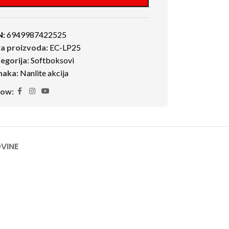
N:
6949987422525
ra proizvoda:
EC-LP25
egorija:
Softboksovi
naka:
Nanlite akcija
low:
VINE