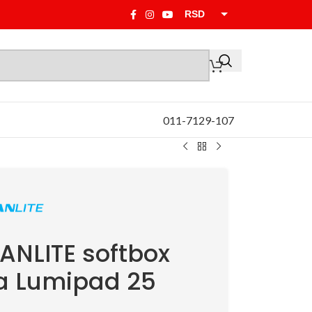
RSD
EUR
011-7129-107
ANLITE softbox
a Lumipad 25