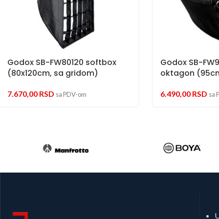
Godox SB-FW80120 softbox
Godox SB-FW9
(80x120cm, sa gridom)
oktagon (95cm
7.670,00
RSD
6.490,00
RSD
sa PDV-om
sa 
U