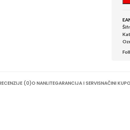
EA
Šif
Kat
Oz
Fol
RECENZIJE (0)
O NANLITE
GARANCIJA I SERVIS
NAČINI KUPO