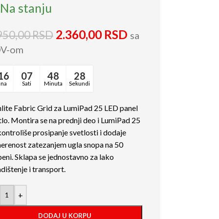
Na stanju
2.360,00
RSD
950,00
RSD
sa
V-om
16
07
48
27
ana
Sati
Minuta
Sekundi
lite Fabric Grid za LumiPad 25 LED panel
tlo. Montira se na prednji deo i LumiPad 25
kontroliše prosipanje svetlosti i dodaje
erenost zatezanjem ugla snopa na 50
peni. Sklapa se jednostavno za lako
dištenje i transport.
+
DODAJ U KORPU