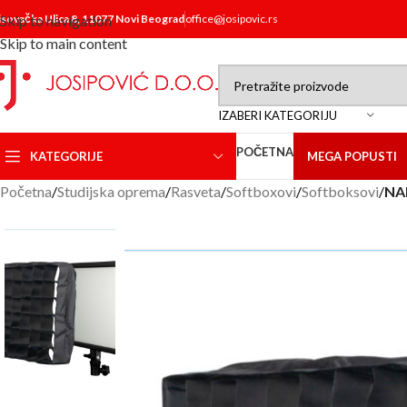
isovačka Ulica 8, 11077 Novi Beograd
Skip to navigation
office@josipovic.rs
Skip to main content
IZABERI KATEGORIJU
POČETNA
KATEGORIJE
MEGA POPUSTI
Početna
/
Studijska oprema
/
Rasveta
/
Softboxovi
/
Softboksovi
/
NAN