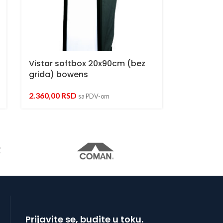
Vistar softbox 20x90cm (bez
grida) bowens
2.360,00
RSD
sa PDV-om
Prijavite se, budite u toku.