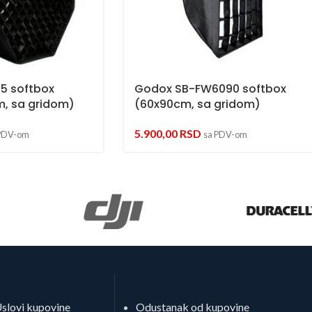
5 softbox
Godox SB-FW6090 softbox
, sa gridom)
(60x90cm, sa gridom)
5.900,00
RSD
PDV-om
sa PDV-om
slovi kupovine
Odustanak od kupovine