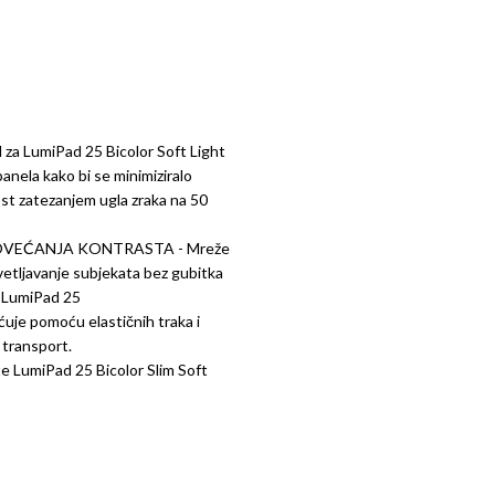
za LumiPad 25 Bicolor Soft Light
anela kako bi se minimiziralo
st zatezanjem ugla zraka na 50
OVEĆANJA KONTRASTA - Mreže
vetljavanje subjekata bez gubitka
e LumiPad 25
uje pomoću elastičnih traka i
 transport.
e LumiPad 25 Bicolor Slim Soft