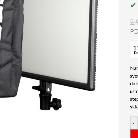
✔ 
2.
PD
1
D
Nan
sve
da 
usm
ste
skla
-