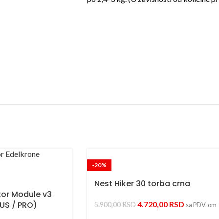
-20%
Nest Hiker 30 torba crna
or Module v3
PLUS / PRO)
4.720,00
RSD
5.900,00
RSD
sa PDV-om