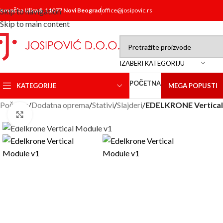
isovačka Ulica 8, 11077 Novi Beograd
Skip to navigation
office@josipovic.rs
Skip to main content
IZABERI KATEGORIJU
POČETNA
KATEGORIJE
MEGA POPUSTI
Početna
/
Dodatna oprema
/
Stativi
/
Slajderi
/
EDELKRONE Vertical 
Click to enlarge