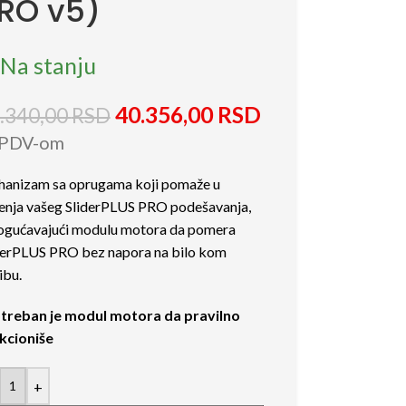
RO v5)
Na stanju
40.356,00
RSD
.340,00
RSD
 PDV-om
anizam sa oprugama koji pomaže u
enja vašeg SliderPLUS PRO podešavanja,
gućavajući modulu motora da pomera
derPLUS PRO bez napora na bilo kom
ibu.
treban je modul motora da pravilno
kcioniše
+