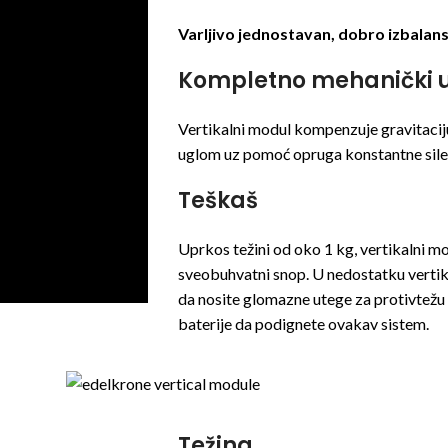
Varljivo jednostavan, dobro izbalans
Kompletno mehanički 
Vertikalni modul kompenzuje gravitaciju
uglom uz pomoć opruga konstantne sil
Teškaš
Uprkos težini od oko 1 kg, vertikalni 
sveobuhvatni snop. U nedostatku vertik
da nosite glomazne utege za protivtežu 
baterije da podignete ovakav sistem.
Težina