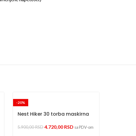
-20%
Nest Hiker 30 torba maskirna
4.720,00
RSD
5.900,00
RSD
sa PDV-om