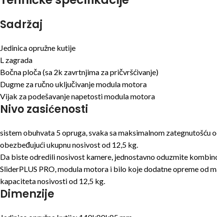
Sadržaj
Jedinica opružne kutije
L zagrada
Bočna ploča (sa 2k zavrtnjima za pričvršćivanje)
Dugme za ručno uključivanje modula motora
Vijak za podešavanje napetosti modula motora
Nivo zasićenosti
sistem obuhvata 5 opruga, svaka sa maksimalnom zategnutošću od
obezbeđujući ukupnu nosivost od 12,5 kg.
Da biste odredili nosivost kamere, jednostavno oduzmite kombin
SliderPLUS PRO, modula motora i bilo koje dodatne opreme od 
kapaciteta nosivosti od 12,5 kg.
Dimenzije