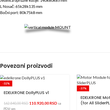
Jedinica opružne kutije: 140k80k85 mm
L Nosač: 65k28k135 mm
Bočni port: 80k75k8 mm
Povezani proizvodi
-32%
-37%
EDELKRONE DollyPLUS v1
EDELKRONE Mot
(for All Slider
110.920,00
RSD
162.840,00
RSD
sa
PDV-om