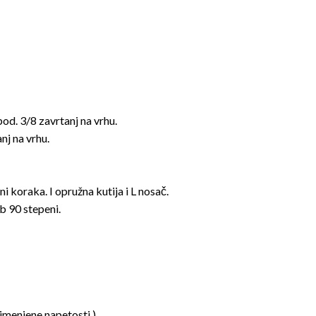
pod. 3/8 zavrtanj na vrhu.
nj na vrhu.
 koraka. I opružna kutija i L nosač.
b 90 stepeni.
rimenjene napetosti.)