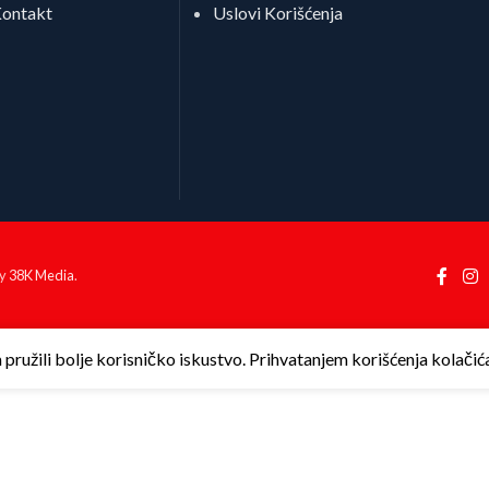
ontakt
Uslovi Korišćenja
by
38K Media
.
ružili bolje korisničko iskustvo. Prihvatanjem korišćenja kolačića 