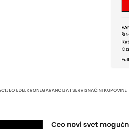
EA
Šif
Kat
Oz
Fol
ACIJE
O EDELKRONE
GARANCIJA I SERVIS
NAČINI KUPOVINE
Ceo novi svet mogućn