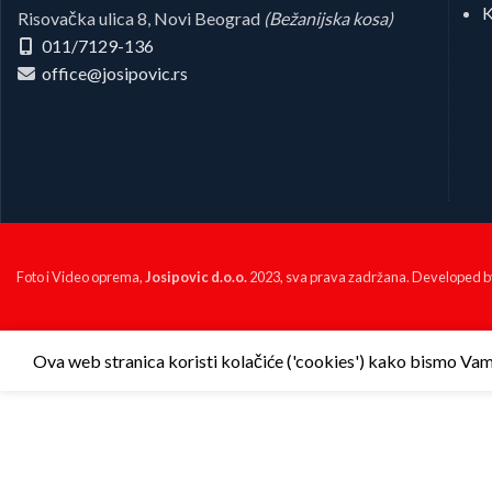
K
Risovačka ulica 8, Novi Beograd
(Bežanijska kosa)
011/7129-136
office@josipovic.rs
Foto i Video oprema,
Josipovic d.o.o.
2023, sva prava zadržana. Developed 
Ova web stranica koristi kolačiće ('cookies') kako bismo Vam p