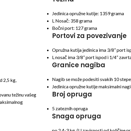
Jedinica opružne kutije: 1359 grama
L Nosač: 358 grama
Bočni port: 127 grama
Portovi za povezivanje
Opružna kutija jedinica ima 3/8” port is
L nosač ima 3/8” port ispod i 1/4” zavrta
Granice nagiba
Nagib se može podesiti svakih 10 stepeni
 2,5 kg,
Jedinica opružne kutije maksimalni nagi
Broj opruga
ovanu težinu vašeg
maksimalnog
5 zateznih opruga
Snaga opruga
po 2,4-3 kg. (U zavisnosti od količine p