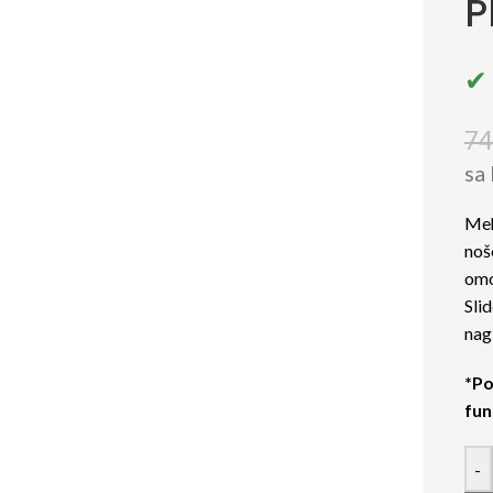
P
✔ 
74
sa
Meh
noš
omo
Sli
nag
*Po
fun
-