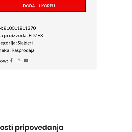
DODAJ U KORPU
N:
810011811270
ra proizvoda:
EDZFX
egorija:
Slajderi
naka:
Rasprodaja
low:
osti pripovedanja