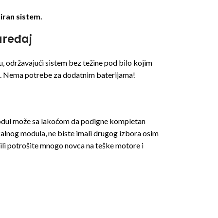
iran sistem.
uređaj
, održavajući sistem bez težine pod bilo kojim
e. Nema potrebe za dodatnim baterijama!
modul može sa lakoćom da podigne kompletan
alnog modula, ne biste imali drugog izbora osim
ili potrošite mnogo novca na teške motore i