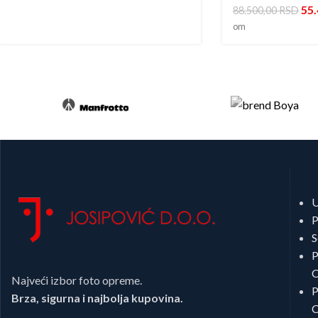
55
88.500,00
RSD
om
U
P
S
P
C
Najveći izbor foto opreme.
P
Brza, sigurna i najbolja kupovina.
C