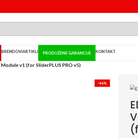
BRENDOVI
ARTIKLI
KONTAKT
PRODUŽENE GARANCIJE
Module v1 (for SliderPLUS PRO v5)
-46%
E
V
(