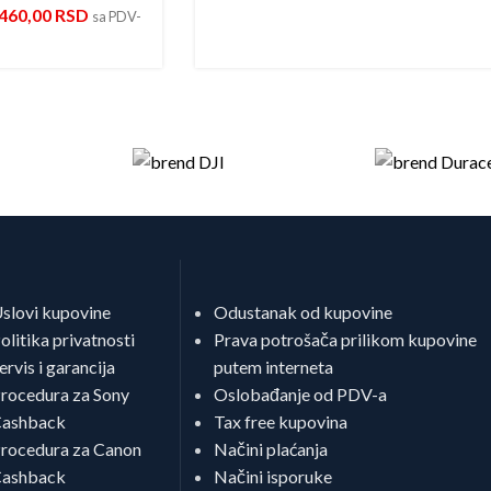
.460,00
RSD
sa PDV-
slovi kupovine
Odustanak od kupovine
olitika privatnosti
Prava potrošača prilikom kupovine
ervis i garancija
putem interneta
rocedura za Sony
Oslobađanje od PDV-a
ashback
Tax free kupovina
rocedura za Canon
Načini plaćanja
ashback
Načini isporuke