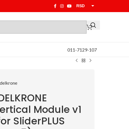
RSD
EUR
011-7129-107
DELKRONE
ertical Module v1
for SliderPLUS