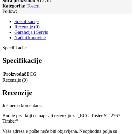
Šifra proizvoda:
ST2767
Kategorija:
Tosteri
Follow:
Specifikacije
Recenzije (0)
Garancija i Servis
Načini kupovine
Specifikacije
Specifikacije
Proizvođač
ECG
Recenzije (0)
Recenzije
Još nema komentara.
Budite prvi koji će napisati recenziju za „ECG Toster ST 2767
Timber“
Vaša adresa e-pošte neće biti objavljena.
Neophodna polja su