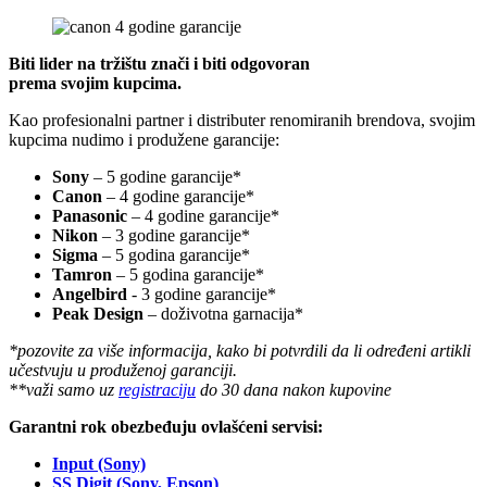
Biti lider na tržištu znači i biti odgovoran
prema svojim kupcima.
Kao profesionalni partner i distributer renomiranih brendova, svojim
kupcima nudimo i produžene garancije:
Sony
– 5 godine garancije*
Canon
– 4 godine garancije*
Panasonic
– 4 godine garancije*
Nikon
– 3 godine garancije*
Sigma
– 5 godina garancije*
Tamron
– 5 godina garancije*
Angelbird
- 3 godine garancije*
Peak Design
– doživotna garnacija*
*pozovite za više informacija, kako bi potvrdili da li određeni artikli
učestvuju u produženoj garanciji.
**važi samo uz
registraciju
do 30 dana nakon kupovine
Garantni rok obezbeđuju ovlašćeni servisi:
Input (Sony)
SS Digit (Sony, Epson)