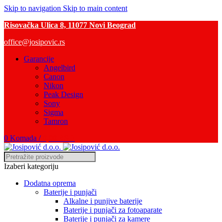
Skip to navigation
Skip to main content
Risovačka Ulica 8, 11077 Novi Beograd
office@josipovic.rs
Garancije
Angelbird
Canon
Nikon
Peak Design
Sony
Sigma
Tamron
0
Komada
/
0,00
RSD
Izaberi kategoriju
Dodatna oprema
Baterije i punjači
Alkalne i punjive baterije
Baterije i punjači za fotoaparate
Baterije i punjači za kamere