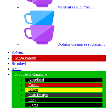
Materijal za sublimaciju
Dodatna oprema za sublimaciju
Početna
Mega Popusti
Brendovi
Artikli
Produžene Garancije
Angelbird
Canon
Nikon
Peak Design
Sony
Sigma