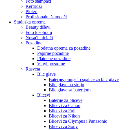
Foto štampači
Kertridži
Ploteri
Profesionalni štampači
Studijska oprema
Beauty diševi
Foto kišobrani
Nosači i držači
Pozadine
Dodatna oprema za pozadine
Papirne pozadine
Platnene pozadine
Vinyl pozadine
Rasveta
Blic glave
Baterije, punjači i sijalice za blic glave
Blic glave na struju
Blic glave sa baterijom
Blicevi
Baterije za bliceve
Blicevi za Canon
Blicevi za Fuji
Blicevi za Nikon
Blicevi za Olympus i Panasonic
Blicevi za Sony