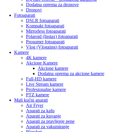
Dodatna oprema za dronove
Dronovi
Fotoaparati
DSLR fotoaparati
Kompakt fotoaparati
Mirrorless fotoaparati
Polaroid (Instax) fotoaparati
Prosumer fotoaparati
Vlog (Vlogging) fotoaparati
Kamere
4K kamere
Akcione Kamere
Akcione kamere
Dodatna oprema za akcione kamere
Full-HD kamere
Live Stream kamere
Profesionalne kamere
PTZ kamere
Mali kućni aparati
Air Fryer
Aparati za kafu
Aparati za kuvanje
Aparati za pravljenje pene
Aparati za vakumiranje
Blenderi