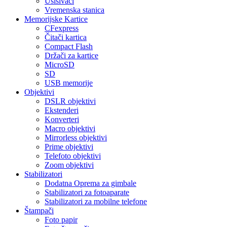
Usisivači
Vremenska stanica
Memorijske Kartice
CFexpress
Čitači kartica
Compact Flash
Držači za kartice
MicroSD
SD
USB memorije
Objektivi
DSLR objektivi
Ekstenderi
Konverteri
Macro objektivi
Mirrorless objektivi
Prime objektivi
Telefoto objektivi
Zoom objektivi
Stabilizatori
Dodatna Oprema za gimbale
Stabilizatori za fotoaparate
Stabilizatori za mobilne telefone
Štampači
Foto papir