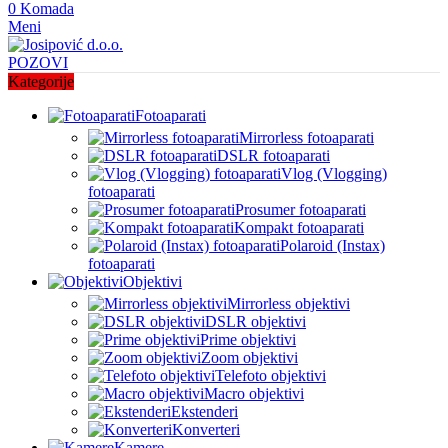
0
Komada
Meni
POZOVI
Kategorije
Fotoaparati
Mirrorless fotoaparati
DSLR fotoaparati
Vlog (Vlogging)
fotoaparati
Prosumer fotoaparati
Kompakt fotoaparati
Polaroid (Instax)
fotoaparati
Objektivi
Mirrorless objektivi
DSLR objektivi
Prime objektivi
Zoom objektivi
Telefoto objektivi
Macro objektivi
Ekstenderi
Konverteri
Kamere