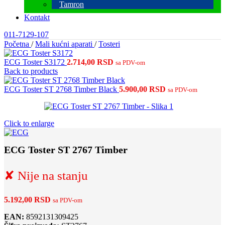
Tamron
Kontakt
011-7129-107
Početna
/
Mali kućni aparati
/
Tosteri
ECG Toster S3172
2.714,00
RSD
sa PDV-om
Back to products
ECG Toster ST 2768 Timber Black
5.900,00
RSD
sa PDV-om
Click to enlarge
ECG Toster ST 2767 Timber
✘ Nije na stanju
5.192,00
RSD
sa PDV-om
EAN:
8592131309425