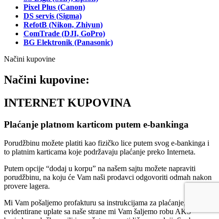
Pixel Plus (Canon)
DS servis (Sigma)
RefotB (Nikon, Zhiyun)
ComTrade (DJI, GoPro)
BG Elektronik (Panasonic)
Načini kupovine
Načini kupovine:
INTERNET KUPOVINA
Plaćanje platnom karticom putem e-bankinga
Porudžbinu možete platiti kao fizičko lice putem svog e-bankinga i
to platnim karticama koje podržavaju plaćanje preko Interneta.
Putem opcije “dodaj u korpu” na našem sajtu možete napraviti
porudžbinu, na koju će Vam naši prodavci odgovoriti odmah nakon
provere lagera.
Mi Vam pošaljemo profakturu sa instrukcijama za plaćanje, a nakon
evidentirane uplate sa naše strane mi Vam šaljemo robu AKS