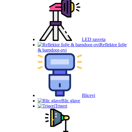
LED rasveta
Reflektor šolje
& barndoor-ovi
Blicevi
Blic glave
Trigeri