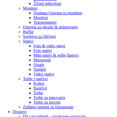
Žičani mikrofoni
Monitori
Dodatna Oprema za monitore
Monitori
Teleprompteri
Oprema za obradu & strimovanje
Ručke
Sredstva za čišćenje
Stativi
Foto & video glave
Foto stativi
Mini stativi & selfie štapovi
Monopodi
Ostalo
Slajderi
Video stativi
Torbe i rančevi
Koferi
Rančevi
Torbe
Torbe za putovanja
Torbe za rasvetu
Zaštitna oprema za fotoaparate
Dronovi
Dji care refresh – produzena garancija