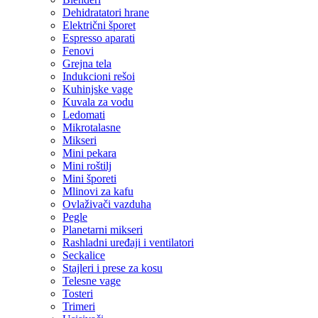
Dehidratatori hrane
Električni šporet
Espresso aparati
Fenovi
Grejna tela
Indukcioni rešoi
Kuhinjske vage
Kuvala za vodu
Ledomati
Mikrotalasne
Mikseri
Mini pekara
Mini roštilj
Mini šporeti
Mlinovi za kafu
Ovlaživači vazduha
Pegle
Planetarni mikseri
Rashladni uređaji i ventilatori
Seckalice
Stajleri i prese za kosu
Telesne vage
Tosteri
Trimeri