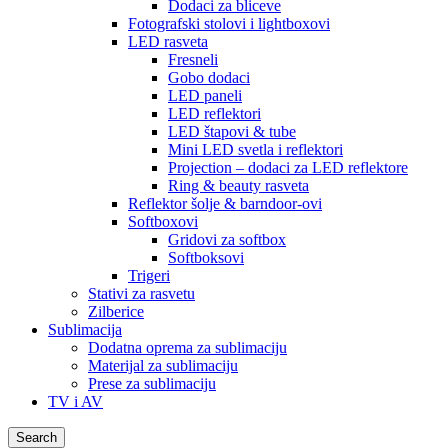
Dodaci za bliceve
Fotografski stolovi i lightboxovi
LED rasveta
Fresneli
Gobo dodaci
LED paneli
LED reflektori
LED štapovi & tube
Mini LED svetla i reflektori
Projection – dodaci za LED reflektore
Ring & beauty rasveta
Reflektor šolje & barndoor-ovi
Softboxovi
Gridovi za softbox
Softboksovi
Trigeri
Stativi za rasvetu
Zilberice
Sublimacija
Dodatna oprema za sublimaciju
Materijal za sublimaciju
Prese za sublimaciju
TV i AV
Search