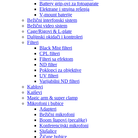
Battery grip-ovi za fotoaparate
Elektrane i strujna rešenja
V-mount baterije
Bežični interfonski sistem
Bežični video sistem
Cage/Rigovi & L-plate
Daljinski okidači i kontroleri
Filteri
Black Mist filteri
CPL filteri
Filteri sa efektom
ND filter
Poklopci za objektive
UV filteri
Varijabilni ND filteri
Kablovi
Kaiševi
Magic arm & super clamp
Mikrofoni i bubice
Adapteri
Bežični mikrofoni
Boom štapovi (pecaljke)
Konferencijski mikrofoni
Slušalice
Žičane bubice