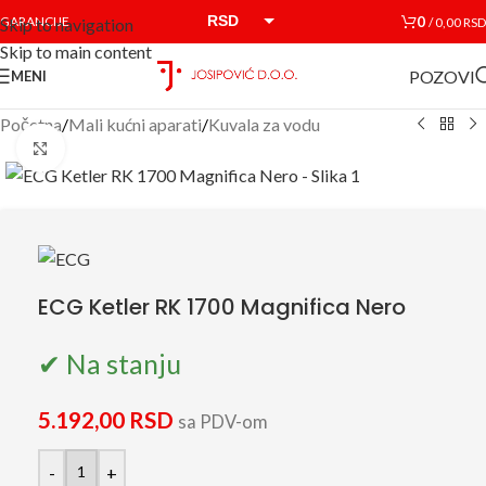
RSD
0
GARANCIJE
/
0,00
RSD
Skip to navigation
Skip to main content
EUR
POZOVI
MENI
Početna
/
Mali kućni aparati
/
Kuvala za vodu
Click to enlarge
ECG Ketler RK 1700 Magnifica Nero
✔ Na stanju
5.192,00
RSD
sa PDV-om
-
+