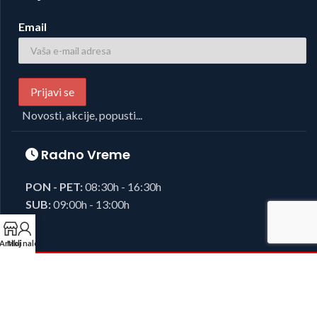
Email
Novosti, akcije, popusti...
Radno Vreme
PON - PET:
08:30h - 16:30h
SUB:
09:00h - 13:00h
Artikli
Moj nalog
Foto i Video oprema,
Josipovic d.o.o.
2023, sva prava zadržana.
Developed by
38K Media
.