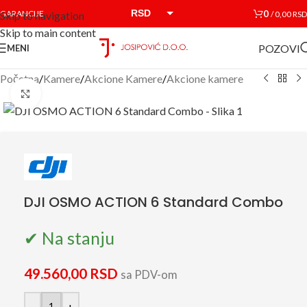
RSD
0
GARANCIJE
/
0,00
RSD
Skip to navigation
Skip to main content
EUR
POZOVI
MENI
Početna
/
Kamere
/
Akcione Kamere
/
Akcione kamere
Click to enlarge
DJI OSMO ACTION 6 Standard Combo
✔ Na stanju
49.560,00
RSD
sa PDV-om
-
+