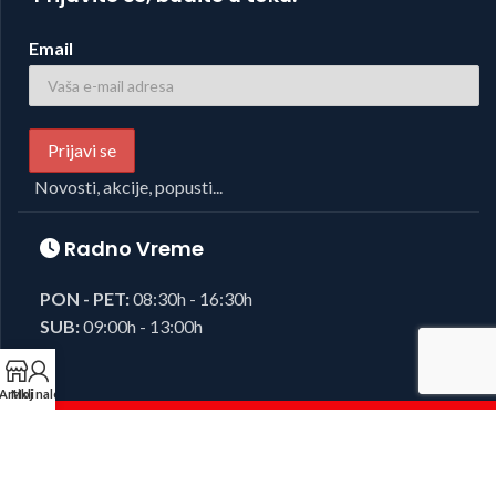
Email
Novosti, akcije, popusti...
Radno Vreme
PON - PET:
08:30h - 16:30h
SUB:
09:00h - 13:00h
Artikli
Moj nalog
Foto i Video oprema,
Josipovic d.o.o.
2023, sva prava zadržana.
Developed by
38K Media
.