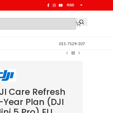
RSD
EUR
011-7129-107
JI Care Refresh
-Year Plan (DJI
ini 5 Pro) EU