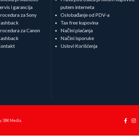
ervis i garancija
putem interneta
rocedura za Sony
Oslobađanje od PDV-a
ashback
Tax free kupovina
rocedura za Canon
Načini plaćanja
ashback
Načini isporuke
ontakt
Uslovi Korišćenja
by
38K Media
.