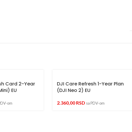
sh Card 2-Year
DJI Care Refresh 1-Year Plan
Mini) EU
(DJI Neo 2) EU
2.360,00
RSD
PDV-om
sa PDV-om