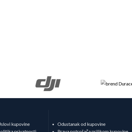
slovi kupovine
Odustanak od kupovine
olitika privatnosti
Prava potrošača prilikom kupovine