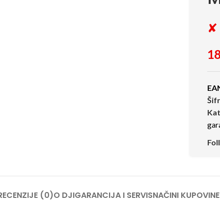
✘ 
18
EA
Šif
Kat
gar
Fol
RECENZIJE (0)
O DJI
GARANCIJA I SERVIS
NAČINI KUPOVINE