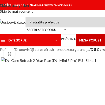
isovačka Ulica 8, 11077 Novi Beograd
Skip to navigation
office@josipovic.rs
Skip to main content
IZABERI KATEGORIJU
POČETNA
KATEGORIJE
MEGA POPUSTI
Početna
/
Dronovi
/
Dji care refresh - produzena garancija
/
DJI Care
Click to enlarge