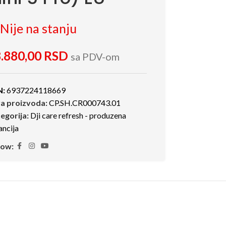
Nije na stanju
.880,00
RSD
sa PDV-om
N:
6937224118669
ra proizvoda:
CP.SH.CR000743.01
egorija:
Dji care refresh - produzena
ancija
low: