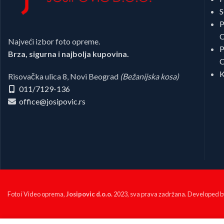
S
P
C
Najveći izbor foto opreme.
P
Brza, sigurna i najbolja kupovina.
C
K
Risovačka ulica 8, Novi Beograd
(Bežanijska kosa)
011/7129-136
office@josipovic.rs
Foto i Video oprema,
Josipovic d.o.o.
2023, sva prava zadržana. Developed 