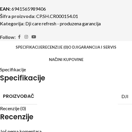
EAN:
6941565989406
Šifra proizvoda:
CP.SH.CR000154.01
Kategorija:
Dji care refresh - produzena garancija
Follow:
SPECIFIKACIJE
RECENZIJE (0)
O DJI
GARANCIJA I SERVIS
NAČINI KUPOVINE
Specifikacije
Specifikacije
PROIZVOĐAČ
DJI
Recenzije (0)
Recenzije
Još nema komentara.