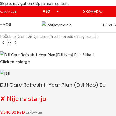
Skip to navigation
Skip to main content
RSD
0
KOMADA
GARANCIJE
/
0,00
RSD
EUR
POZOV
MENI
Početna
/
Dronovi
/
Dji care refresh - produzena garancija
Click to enlarge
DJI Care Refresh 1-Year Plan (DJI Neo) EU
✘ Nije na stanju
3.540,00
RSD
sa PDV-om