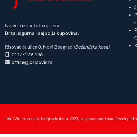
S
P
C
Najveći izbor foto opreme.
P
Brza, sigurna i najbolja kupovina.
C
K
Risovačka ulica 8, Novi Beograd
(Bežanijska kosa)
011/7129-136
office@josipovic.rs
Foto i Video oprema,
Josipovic d.o.o.
2023, sva prava zadržana. Developed 