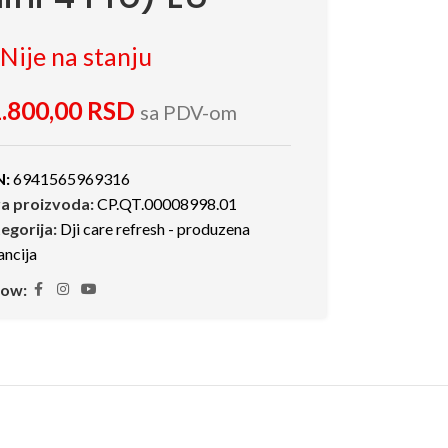
Nije na stanju
.800,00
RSD
sa PDV-om
N:
6941565969316
ra proizvoda:
CP.QT.00008998.01
egorija:
Dji care refresh - produzena
ancija
low: