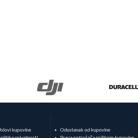
slovi kupovine
Odustanak od kupovine
olitika privatnosti
Prava potrošača prilikom kupovine