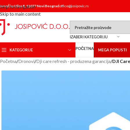
isovačka Ulica 8, 11077 Novi Beograd
Skip to navigation
office@josipovic.rs
Skip to main content
IZABERI KATEGORIJU
POČETNA
KATEGORIJE
MEGA POPUSTI
Početna
/
Dronovi
/
Dji care refresh - produzena garancija
/
DJI Care