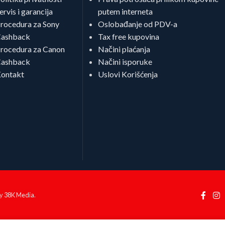
ervis i garancija
putem interneta
rocedura za Sony
Oslobađanje od PDV-a
ashback
Tax free kupovina
rocedura za Canon
Načini plaćanja
ashback
Načini isporuke
ontakt
Uslovi Korišćenja
by
38K Media
.