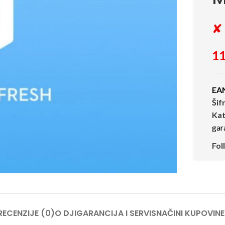
✘ 
11
EA
Šif
Kat
gar
Fol
RECENZIJE (0)
O DJI
GARANCIJA I SERVIS
NAČINI KUPOVINE