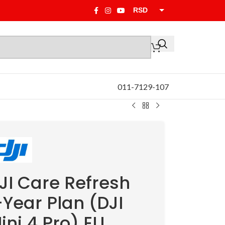
RSD
EUR
011-7129-107
JI Care Refresh
-Year Plan (DJI
ini 4 Pro) EU