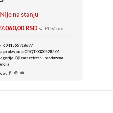
Nije na stanju
7.060,00
RSD
sa PDV-om
N:
6941565918697
ra proizvoda:
CP.QT.00005282.01
egorija:
Dji care refresh - produzena
ancija
low: