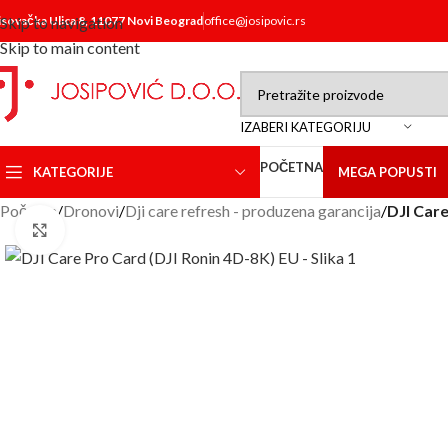
isovačka Ulica 8, 11077 Novi Beograd
Skip to navigation
office@josipovic.rs
Skip to main content
IZABERI KATEGORIJU
POČETNA
KATEGORIJE
MEGA POPUSTI
Početna
/
Dronovi
/
Dji care refresh - produzena garancija
/
DJI Care
Click to enlarge