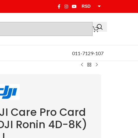
RSD
EUR
011-7129-107
JI Care Pro Card
DJI Ronin 4D-8K)
U