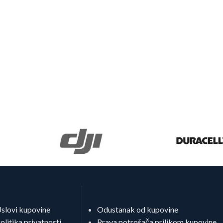
slovi kupovine
Odustanak od kupovine
olitika privatnosti
Prava potrošača prilikom kupovine