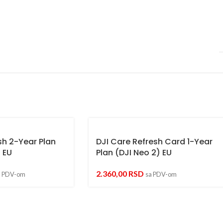
sh 2-Year Plan
DJI Care Refresh Card 1-Year
) EU
Plan (DJI Neo 2) EU
2.360,00
RSD
a PDV-om
sa PDV-om