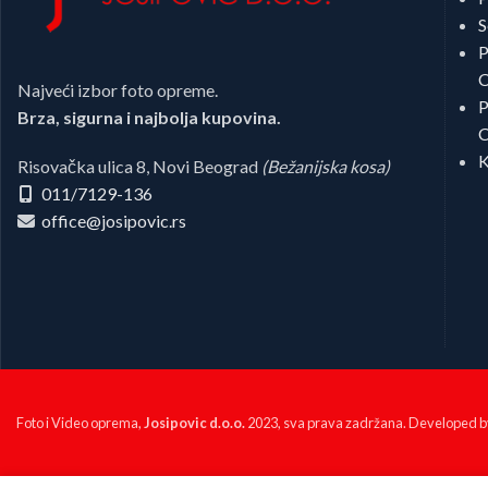
S
P
C
Najveći izbor foto opreme.
P
Brza, sigurna i najbolja kupovina.
C
K
Risovačka ulica 8, Novi Beograd
(Bežanijska kosa)
011/7129-136
office@josipovic.rs
Foto i Video oprema,
Josipovic d.o.o.
2023, sva prava zadržana. Developed 