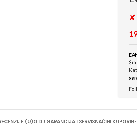
✘ 
19
EA
Šif
Kat
gar
Fol
RECENZIJE (0)
O DJI
GARANCIJA I SERVIS
NAČINI KUPOVINE