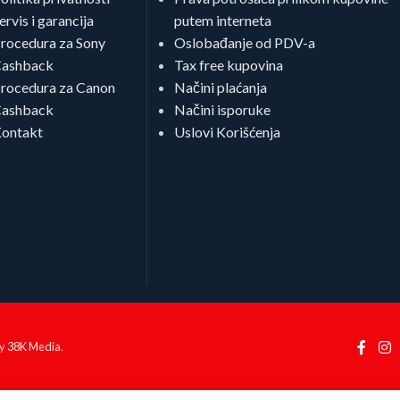
ervis i garancija
putem interneta
rocedura za Sony
Oslobađanje od PDV-a
ashback
Tax free kupovina
rocedura za Canon
Načini plaćanja
ashback
Načini isporuke
ontakt
Uslovi Korišćenja
by
38K Media
.