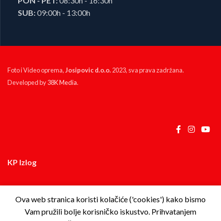
PON - PET:
08:30h - 16:30h
SUB:
09:00h - 13:00h
Foto i Video oprema,
Josipovic d.o.o.
2023, sva prava zadržana.
Developed by
38K Media
.
KP Izlog
Ova web stranica koristi kolačiće ('cookies') kako bismo
Vam pružili bolje korisničko iskustvo. Prihvatanjem