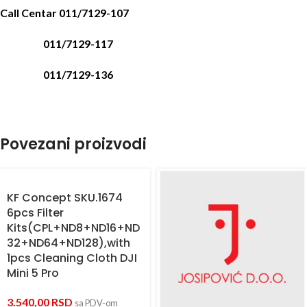
Call Centar 011/7129-107
011/7129-117
011/7129-136
Povezani proizvodi
KF Concept SKU.1674
6pcs Filter
Kits(CPL+ND8+ND16+ND
32+ND64+ND128),with
1pcs Cleaning Cloth DJI
Mini 5 Pro
3.540,00
RSD
sa PDV-om