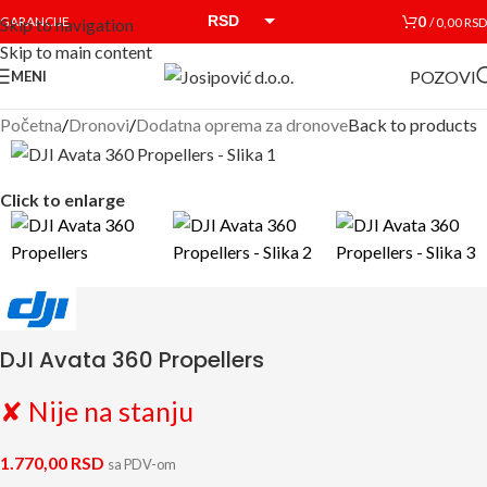
RSD
0
GARANCIJE
/
0,00
RSD
Skip to navigation
Skip to main content
EUR
POZOVI
MENI
Početna
/
Dronovi
/
Dodatna oprema za dronove
Back to products
Click to enlarge
DJI Avata 360 Propellers
✘ Nije na stanju
1.770,00
RSD
sa PDV-om