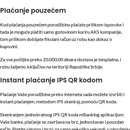
Plaćanje pouzećem
Kod plaćanja pouzećem porudžbinu plaćate prilikom isporuke i
tada je moguće platiti samo gotovinom kuriru AKS kompanije,
tom prilikom dobijate fikslani račun uz robu kao dokaz o
kupovini.
Za sve pošiljke preko 20.000,00 dinara dostava je besplatna, i
robu šaljemo isključivo na teritoriji Republike Srbije.
Instant plaćanje IPS QR kodom
Plaćanje Vaše porudžbine preko interneta sada možete izvršiti i
instant plaćanjem, metodom IPS skeniraj, pomoću QR koda.
Skeniranjem jednokratnog IPS QR koda mBanking aplikacijom
Vaše banke, plaćanje se završava na brz, jednostavan i pouzdan
način. Platite sigurno i brzo za samo nekoliko sekundi, u okruženju