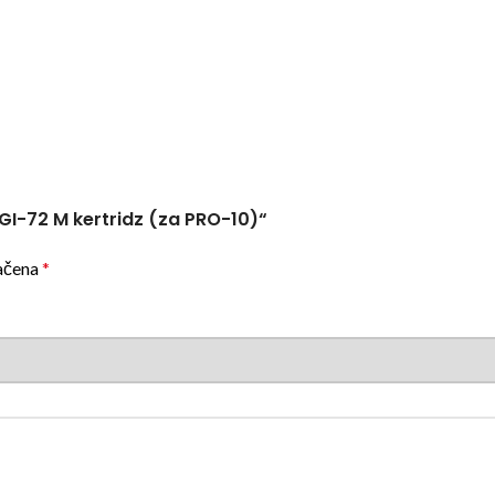
PGI-72 M kertridz (za PRO-10)“
ačena
*