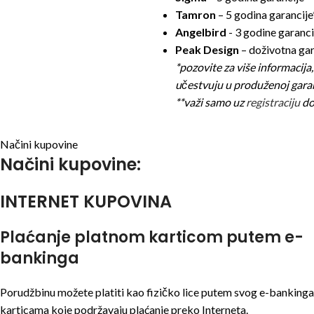
Tamron
– 5 godina garancije
Angelbird
- 3 godine garanci
Peak Design
– doživotna gar
*pozovite za više informacija, 
učestvuju u produženoj garan
**važi samo uz
registraciju
do
Načini kupovine
Načini kupovine:
INTERNET KUPOVINA
Plaćanje platnom karticom putem e-
bankinga
Porudžbinu možete platiti kao fizičko lice putem svog e-bankinga 
karticama koje podržavaju plaćanje preko Interneta.