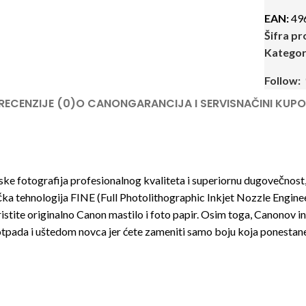
EAN:
49
Šifra p
Kategori
Follow:
RECENZIJE (0)
O CANON
GARANCIJA I SERVIS
NAČINI KUPO
e fotografija profesionalnog kvaliteta i superiornu dugovečnost
čka tehnologija FINE (Full Photolithographic Inkjet Nozzle Engine
ristite originalno Canon mastilo i foto papir. Osim toga, Canonov in
otpada i uštedom novca jer ćete zameniti samo boju koja ponestan