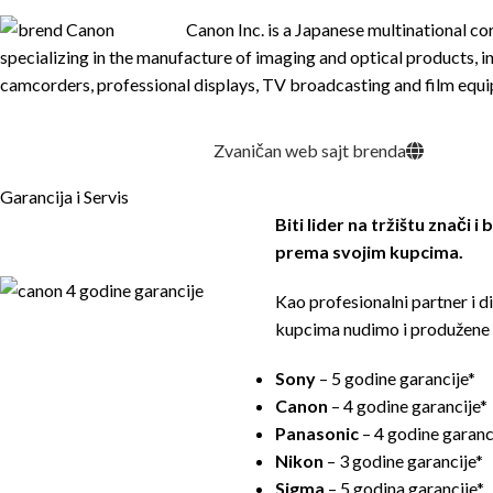
Canon Inc. is a Japanese multinational co
specializing in the manufacture of imaging and optical products, i
camcorders, professional displays, TV broadcasting and film equi
Zvaničan web sajt brenda
Garancija i Servis
Biti lider na tržištu znači i
prema svojim kupcima.
Kao profesionalni partner i 
kupcima nudimo i produžene 
Sony
– 5 godine garancije*
Canon
– 4 godine garancije*
Panasonic
– 4 godine garanc
Nikon
– 3 godine garancije*
Sigma
– 5 godina garancije*