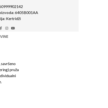
60999902142
roizvoda:
6405B001AA
ja:
Kertridži
VINE
, savršeno
ering) pruža
dividualni
e.