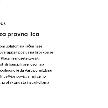
!
SD).
za pravna lica
nom uplatom na račun naše
arajućeg poziva na broj koji se
 Plaćanje možete izvršiti
i ili banci, ili prenosom na
Neophodno je da Vašu porudžbinu
ffice@josipovic.rs
i mi ćemo
 profakturu sta instrukcijama