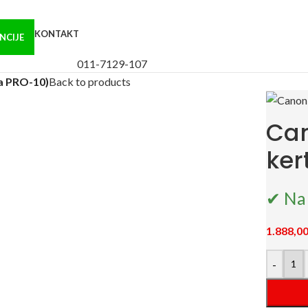
KONTAKT
NCIJE
011-7129-107
za PRO-10)
Back to products
Can
ker
✔ Na 
1.888,0
-