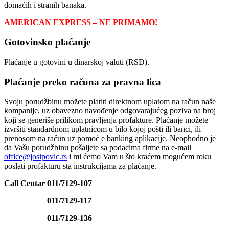
domaćih i stranih banaka.
AMERICAN EXPRESS – NE PRIMAMO!
Gotovinsko plaćanje
Plaćanje u gotovini u dinarskoj valuti (RSD).
Plaćanje preko računa za pravna lica
Svoju porudžbinu možete platiti direktnom uplatom na račun naše
kompanije, uz obavezno navođenje odgovarajućeg poziva na broj
koji se generiše prilikom pravljenja profakture. Plaćanje možete
izvršiti standardnom uplatnicom u bilo kojoj pošti ili banci, ili
prenosom na račun uz pomoć e banking aplikacije. Neophodno je
da Vašu porudžbinu pošaljete sa podacima firme na e-mail
office@josipovic.rs
i mi ćemo Vam u što kraćem mogućem roku
poslati profakturu sta instrukcijama za plaćanje.
Call Centar 011/7129-107
011/7129-117
011/7129-136