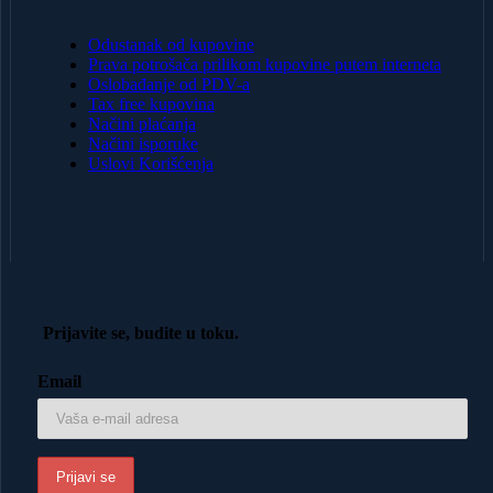
Odustanak od kupovine
Prava potrošača prilikom kupovine putem interneta
Oslobađanje od PDV-a
Tax free kupovina
Načini plaćanja
Načini isporuke
Uslovi Korišćenja
Prijavite se, budite u toku.
Email