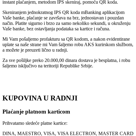
instant plaćanjem, metodom IPS skeniraj, pomoću QR koda.
Skeniranjem jednokratnog IPS QR koda mBanking aplikacijom
Vaše banke, plaćanje se završava na brz, jednostavan i pouzdan
način. Platite sigurno i brzo za samo nekoliko sekundi, u okruženju
Vaše banke, bez ostavljanja podataka sa kartice i računa.
Mi Vam pošaljemo profakturu sa QR kodom, a nakon evidentirane
uplate sa naše strane mi Vam šaljemo robu AKS kurirskom službom,
a možete je preuzeti lično u radnji.
Za sve pošiljke preko 20.000,00 dinara dostava je besplatna, i robu
šaljemo isključivo na teritoriji Republike Srbije.
KUPOVINA U RADNJI
Plaćanje platnom karticom
Prihvatamo sledeće platne kartice:
DINA, MAESTRO, VISA, VISA ELECTRON, MASTER CARD