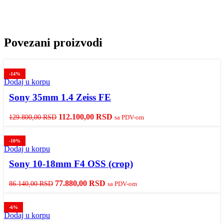
Povezani proizvodi
-14%
Dodaj u korpu
Sony 35mm 1.4 Zeiss FE
Originalna
Trenutna
112.100,00
RSD
129.800,00
RSD
sa PDV-om
cena
cena
je
je:
-10%
bila:
112.100,00 RSD.
Dodaj u korpu
129.800,00 RSD.
Sony 10-18mm F4 OSS (crop)
Originalna
Trenutna
77.880,00
RSD
86.140,00
RSD
sa PDV-om
cena
cena
je
je:
-6%
bila:
77.880,00 RSD.
Dodaj u korpu
86.140,00 RSD.