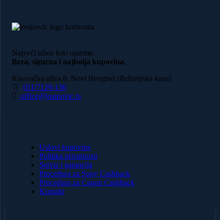
Najveći izbor foto opreme.
Brza, sigurna i najbolja kupovina.
Risovačka ulica 8, Novi Beograd
(Bežanijska kosa)
011/7129-136
office@josipovic.rs
Uslovi kupovine
Politika privatnosti
Servis i garancija
Procedura za Sony Cashback
Procedura za Canon Cashback
Kontakt