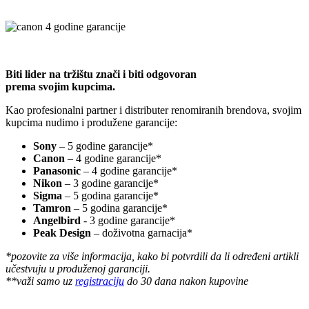
Biti lider na tržištu znači i biti odgovoran
prema svojim kupcima.
Kao profesionalni partner i distributer renomiranih brendova, svojim
kupcima nudimo i produžene garancije:
Sony
– 5 godine garancije*
Canon
– 4 godine garancije*
Panasonic
– 4 godine garancije*
Nikon
– 3 godine garancije*
Sigma
– 5 godina garancije*
Tamron
– 5 godina garancije*
Angelbird
- 3 godine garancije*
Peak Design
– doživotna garnacija*
*pozovite za više informacija, kako bi potvrdili da li određeni artikli
učestvuju u produženoj garanciji.
**važi samo uz
registraciju
do 30 dana nakon kupovine