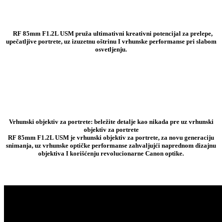
RF 85mm F1.2L USM pruža ultimativni kreativni potencijal za prelepe,
upečatljive portrete, uz izuzetnu oštrinu I vrhunske performanse pri slabom
osvetljenju.
Vrhunski objektiv za portrete: beležite detalje kao nikada pre uz vrhunski
objektiv za portrete
RF 85mm F1.2L USM je vrhunski objektiv za portrete, za novu generaciju
snimanja, uz vrhunske optičke performanse zahvaljujći naprednom dizajnu
objektiva I korišćenju revolucionarne Canon optike.