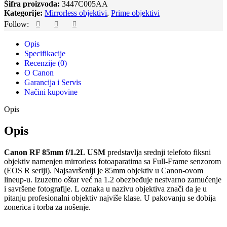
Šifra proizvoda:
3447C005AA
Kategorije:
Mirrorless objektivi
,
Prime objektivi
Follow:
Opis
Specifikacije
Recenzije (0)
O Canon
Garancija i Servis
Načini kupovine
Opis
Opis
Canon RF 85mm f/1.2L USM
predstavlja srednji telefoto fiksni
objektiv namenjen mirrorless fotoaparatima sa Full-Frame senzorom
(EOS R seriji). Najsavršeniji je 85mm objektiv u Canon-ovom
lineup-u. Izuzetno oštar već na 1.2 obezbeđuje nestvarno zamućenje
i savršene fotografije. L oznaka u nazivu objektiva znači da je u
pitanju profesionalni objektiv najviše klase. U pakovanju se dobija
zonerica i torba za nošenje.