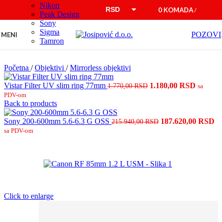
Nikon
Skip to navigation
Skip to main content
RSD
0
KOMADA
/
0,00
RSD
Peak Design
Sony
EUR
Sigma
POZOVI
MENI
Tamron
Početna
/
Objektivi
/
Mirrorless objektivi
Originalna
Trenut
Vistar Filter UV slim ring 77mm
1.180,00
RSD
1.770,00
RSD
sa
cena
cena
PDV-om
je
je:
Back to products
bila:
1.180,0
1.770,00 RSD.
Originalna
Tr
Sony 200-600mm 5.6-6.3 G OSS
187.620,00
RSD
215.940,00
RSD
cena
ce
sa PDV-om
je
je
bila:
18
215.940,00 RSD.
Click to enlarge