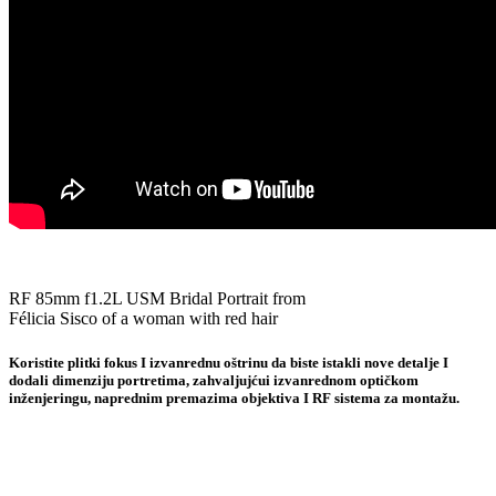
RF 85mm f1.2L USM Bridal Portrait from
Félicia Sisco of a woman with red hair
Koristite plitki fokus I izvanrednu oštrinu da biste istakli nove detalje I
dodali dimenziju portretima, zahvaljujćui izvanrednom optičkom
inženjeringu, naprednim premazima objektiva I RF sistema za montažu.