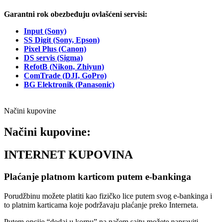
Garantni rok obezbeđuju ovlašćeni servisi:
Input (Sony)
SS Digit (Sony, Epson)
Pixel Plus (Canon)
DS servis (Sigma)
RefotB (Nikon, Zhiyun)
ComTrade (DJI, GoPro)
BG Elektronik (Panasonic)
Načini kupovine
Načini kupovine:
INTERNET KUPOVINA
Plaćanje platnom karticom putem e-bankinga
Porudžbinu možete platiti kao fizičko lice putem svog e-bankinga i
to platnim karticama koje podržavaju plaćanje preko Interneta.
Putem opcije “dodaj u korpu” na našem sajtu možete napraviti