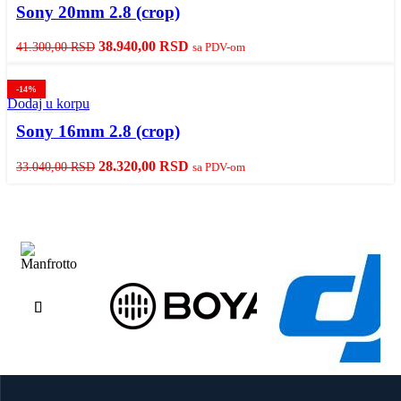
Sony 20mm 2.8 (crop)
Originalna
Trenutna
38.940,00
RSD
41.300,00
RSD
sa PDV-om
cena
cena
je
je:
-14%
bila:
38.940,00 RSD.
Dodaj u korpu
41.300,00 RSD.
Sony 16mm 2.8 (crop)
Originalna
Trenutna
28.320,00
RSD
33.040,00
RSD
sa PDV-om
cena
cena
je
je:
bila:
28.320,00 RSD.
33.040,00 RSD.