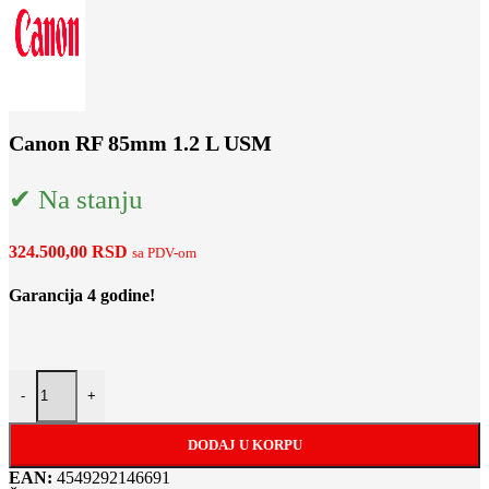
Canon RF 85mm 1.2 L USM
✔ Na stanju
324.500,00
RSD
sa PDV-om
Garancija 4 godine!
Canon RF 85mm 1.2 L USM količina
-
+
DODAJ U KORPU
EAN:
4549292146691