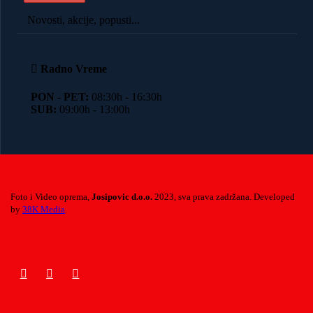
Novosti, akcije, popusti...
Radno Vreme
PON - PET:
08:30h - 16:30h
SUB:
09:00h - 13:00h
Foto i Video oprema,
Josipovic d.o.o.
2023, sva prava zadržana. Developed
by
38K Media
.