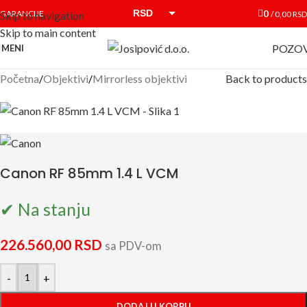
RSD
0
GARANCIJE
/
0,00
RSD
Skip to navigation
Skip to main content
EUR
POZOV
MENI
Početna
/
Objektivi
/
Mirrorless objektivi
Back to products
Canon RF 85mm 1.4 L VCM
✔ Na stanju
226.560,00
RSD
sa PDV-om
-
+
DODAJ U KORPU