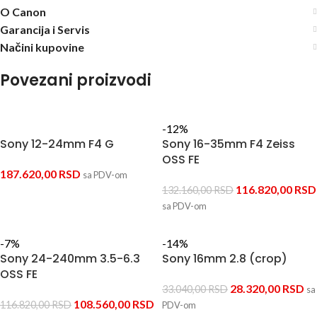
O Canon
Garancija i Servis
Načini kupovine
Povezani proizvodi
-12%
Sony 12-24mm F4 G
Sony 16-35mm F4 Zeiss
OSS FE
187.620,00
RSD
sa PDV-om
116.820,00
RSD
132.160,00
RSD
sa PDV-om
-7%
-14%
Sony 24-240mm 3.5-6.3
Sony 16mm 2.8 (crop)
OSS FE
28.320,00
RSD
33.040,00
RSD
sa
108.560,00
RSD
116.820,00
RSD
PDV-om