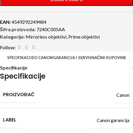
EAN:
4549292249484
Šifra proizvoda:
7240C005AA
Kategorije:
Mirrorless objektivi
,
Prime objektivi
Follow:
SPECIFIKACIJE
O CANON
GARANCIJA I SERVIS
NAČINI KUPOVINE
Specifikacije
Specifikacije
PROIZVOĐAČ
Canon
LABEL
Canon garancija