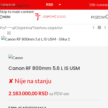
RSD
0
GARANCIJE
/
0,00
RSD
Skip to navigation
Skip to main content
EUR
POZOVI
MENI
Početna
/
Objektivi
/
Telefoto objektivi
Click to enlarge
Canon RF 800mm 5.6 L IS USM
✘ Nije na stanju
2.183.000,00
RSD
sa PDV-om
EAN:
4549292184464