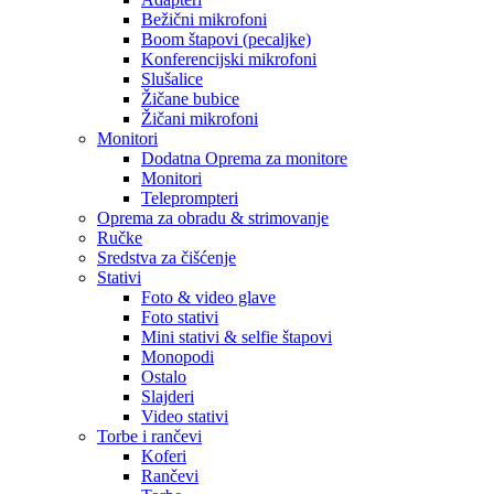
Bežični mikrofoni
Boom štapovi (pecaljke)
Konferencijski mikrofoni
Slušalice
Žičane bubice
Žičani mikrofoni
Monitori
Dodatna Oprema za monitore
Monitori
Teleprompteri
Oprema za obradu & strimovanje
Ručke
Sredstva za čišćenje
Stativi
Foto & video glave
Foto stativi
Mini stativi & selfie štapovi
Monopodi
Ostalo
Slajderi
Video stativi
Torbe i rančevi
Koferi
Rančevi