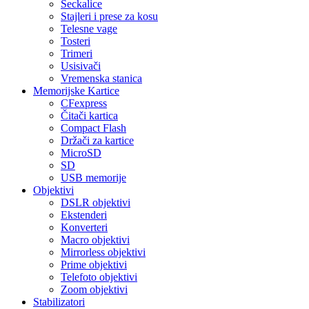
Seckalice
Stajleri i prese za kosu
Telesne vage
Tosteri
Trimeri
Usisivači
Vremenska stanica
Memorijske Kartice
CFexpress
Čitači kartica
Compact Flash
Držači za kartice
MicroSD
SD
USB memorije
Objektivi
DSLR objektivi
Ekstenderi
Konverteri
Macro objektivi
Mirrorless objektivi
Prime objektivi
Telefoto objektivi
Zoom objektivi
Stabilizatori