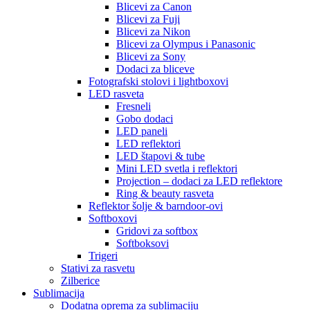
Blicevi za Canon
Blicevi za Fuji
Blicevi za Nikon
Blicevi za Olympus i Panasonic
Blicevi za Sony
Dodaci za bliceve
Fotografski stolovi i lightboxovi
LED rasveta
Fresneli
Gobo dodaci
LED paneli
LED reflektori
LED štapovi & tube
Mini LED svetla i reflektori
Projection – dodaci za LED reflektore
Ring & beauty rasveta
Reflektor šolje & barndoor-ovi
Softboxovi
Gridovi za softbox
Softboksovi
Trigeri
Stativi za rasvetu
Zilberice
Sublimacija
Dodatna oprema za sublimaciju