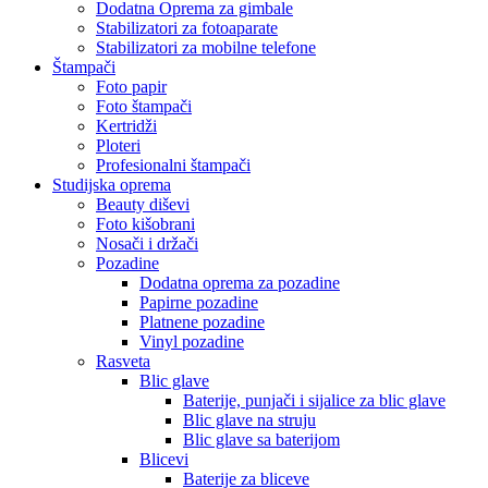
Dodatna Oprema za gimbale
Stabilizatori za fotoaparate
Stabilizatori za mobilne telefone
Štampači
Foto papir
Foto štampači
Kertridži
Ploteri
Profesionalni štampači
Studijska oprema
Beauty diševi
Foto kišobrani
Nosači i držači
Pozadine
Dodatna oprema za pozadine
Papirne pozadine
Platnene pozadine
Vinyl pozadine
Rasveta
Blic glave
Baterije, punjači i sijalice za blic glave
Blic glave na struju
Blic glave sa baterijom
Blicevi
Baterije za bliceve