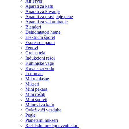
Air Fryer
Aparati za kafu
Aparati za kuvanje
Aparati za pravljenje pene
Aparati za vakumiranje
Blenderi
Dehidratatori hrane
Električni šporet
Espresso aparati
Fenovi
Grejna tela
Indukcioni rešoi
Kuhinjske vage
Kuvala za vodu
Ledomati
Mikrotalasne
Mikseri
Mini pekara
Mini roštilj
Mini šporeti
Mlinovi za kafu
Ovlaživači vazduha
Pegle
Planetarni mikseri
Rashladni uređaji i ventilatori