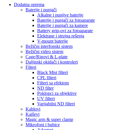
Dodatna oprema
Baterije i punjači
Alkalne i punjive baterije
Baterije i punjači za fotoaparate
Baterije i punjači za kamere
Battery grip-ovi za fotoaparate
Elektrane i strujna rešenja
V-mount baterije
Bežični interfonski sistem
Bežični video sistem
Cage/Rigovi & L-plate
Daljinski okidači i kontroleri
Filteri
Black Mist filteri
CPL filteri
Filteri sa efektom
ND filter
Poklopci za objektive
UV filteri
Varijabilni ND filteri
Kablovi
Kaiševi
Magic arm & super clamp
Mikrofoni i bubice
Adapteri