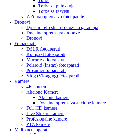
Torbe
Torbe za putovanja
Torbe za rasvetu
Zaštitna oprema za fotoaparate
Dronovi
Dji care refresh – produzena garancija
Dodatna oprema za dronove
Dronovi
Fotoaparati
DSLR fotoaparati
Kompakt fotoaparati
Mirrorless fotoaparati
Polaroid (Instax) fotoaparati
Prosumer fotoaparati
Vlog (Vlogging) fotoaparati
Kamere
4K kamere
Akcione Kamere
Akcione kamere
Dodatna oprema za akcione kamere
Full-HD kamere
Live Stream kamere
Profesionalne kamere
PTZ kamere
Mali kućni aparati