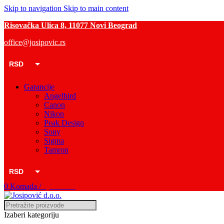
Skip to navigation
Skip to main content
Risovačka Ulica 8, 11077 Novi Beograd
office@josipovic.rs
RSD
EUR
Garancije
Angelbird
Canon
Nikon
Peak Design
Sony
Sigma
Tamron
RSD
0
Komada
/
0,00
RSD
EUR
Izaberi kategoriju