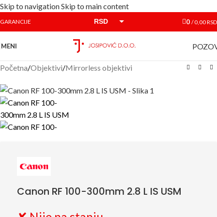
Skip to navigation
Skip to main content
RSD
0
GARANCIJE
/
0,00
RSD
EUR
POZOV
MENI
Početna
/
Objektivi
/
Mirrorless objektivi
Canon RF 100-300mm 2.8 L IS USM
✘ Nije na stanju