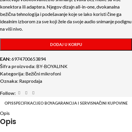
konektora ili adaptera. Njegov dizajn all-in-one, dvokanalna
bežična tehnologija i podešavanje koje se lako koristi čine ga
idealnim izborom za sve koji žele da svoje audio snimanje podignu
na viši nivo.
DODAJ U KORPU
EAN:
6974700653894
Šifra proizvoda:
BY-BOYALINK
Kategorija:
Bežični mikrofoni
Oznaka:
Rasprodaja
Follow:
OPIS
SPECIFIKACIJE
O BOYA
GARANCIJA I SERVIS
NAČINI KUPOVINE
Opis
Opis