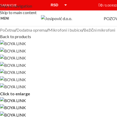
RSD
0
GARANCIJE
/
0,00
RSD
Skip to navigation
Skip to main content
EUR
POZOV
MENI
Početna
/
Dodatna oprema
/
Mikrofoni i bubice
/
Bežični mikrofoni
Back to products
Click to enlarge