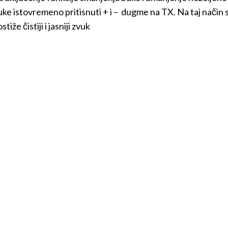
uke istovremeno pritisnuti + i – dugme na TX. Na taj način 
stiže čistiji i jasniji zvuk