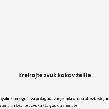
Kreirajte zvuk kakav želite
oyalink omogućava prilagođavanje mikrofona obezbeđujuć
ptimalan kvalitet zvuka šta god da snimate.