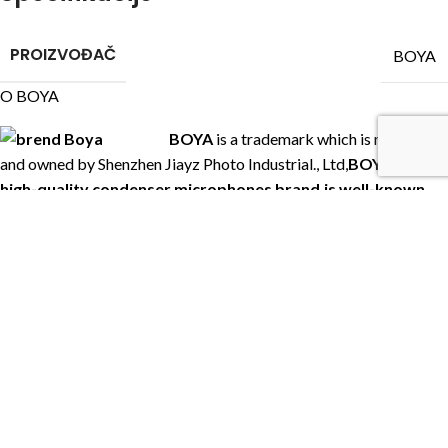
PROIZVOĐAČ
BOYA
O BOYA
BOYA
is a trademark which is registered
and owned by Shenzhen Jiayz Photo Industrial., Ltd,
BOYA ---a
high-quality condenser microphones brand,is well-known
manufacturer of electro-acoustic products
. Company has a
central laboratory, electro-acoustic research and development
institutions, covering all kinds of microphones in every area. We
are a collection of scientific research, development, production,
sales, service and other comprehensive development ability in the
integration of modern science and technology enterprise.
Zvaničan web sajt brenda