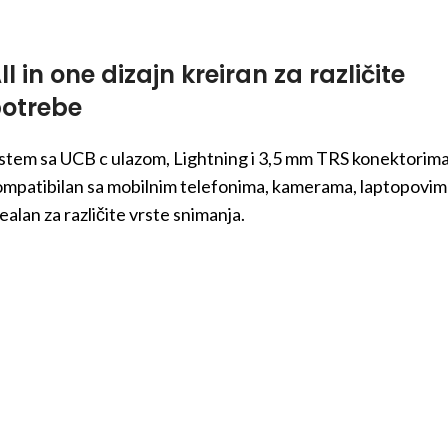
ll in one dizajn kreiran za različite
otrebe
istem sa UCB c ulazom, Lightning i 3,5 mm TRS konektorima
ompatibilan sa mobilnim telefonima, kamerama, laptopovim
ealan za različite vrste snimanja.