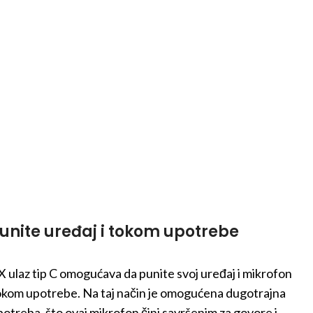
unite uređaj i tokom upotrebe
X ulaz tip C omogućava da punite svoj uređaj i mikrofon
okom upotrebe. Na taj način je omogućena dugotrajna
potreba, što ovaj mikrofon čini savršenim za govore i