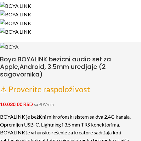
Boya BOYALINK bezicni audio set za
Apple,Android, 3.5mm uredjaje (2
sagovornika)
⚠ Proverite raspoloživost
10.030,00
RSD
sa PDV-om
BOYALINK je bežični mikrofonski sistem sa dva 2.4G kanala.
Opremljen USB-C, Lightning i 3,5 mm TRS konektorima,
BOYALINK je vrhunsko rešenje za kreatore sadržaja koji
zahtevaju visokokvalitetno snimanje zvuka bez muke sa više