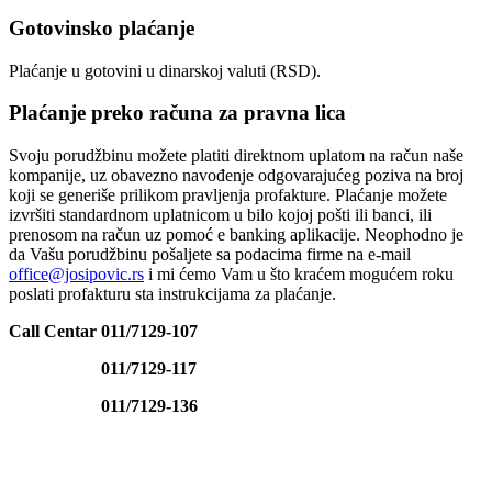
Gotovinsko plaćanje
Plaćanje u gotovini u dinarskoj valuti (RSD).
Plaćanje preko računa za pravna lica
Svoju porudžbinu možete platiti direktnom uplatom na račun naše
kompanije, uz obavezno navođenje odgovarajućeg poziva na broj
koji se generiše prilikom pravljenja profakture. Plaćanje možete
izvršiti standardnom uplatnicom u bilo kojoj pošti ili banci, ili
prenosom na račun uz pomoć e banking aplikacije. Neophodno je
da Vašu porudžbinu pošaljete sa podacima firme na e-mail
office@josipovic.rs
i mi ćemo Vam u što kraćem mogućem roku
poslati profakturu sta instrukcijama za plaćanje.
Call Centar 011/7129-107
011/7129-117
011/7129-136