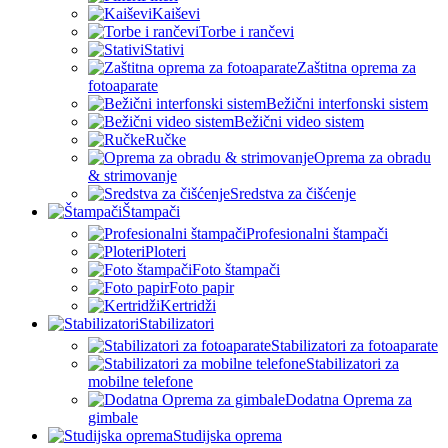
Kaiševi
Torbe i rančevi
Stativi
Zaštitna oprema za
fotoaparate
Bežični interfonski sistem
Bežični video sistem
Ručke
Oprema za obradu
& strimovanje
Sredstva za čišćenje
Štampači
Profesionalni štampači
Ploteri
Foto štampači
Foto papir
Kertridži
Stabilizatori
Stabilizatori za fotoaparate
Stabilizatori za
mobilne telefone
Dodatna Oprema za
gimbale
Studijska oprema