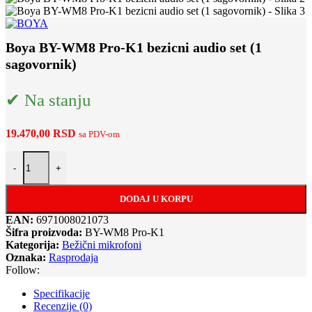
Boya BY-WM8 Pro-K1 bezicni audio set (1
sagovornik)
✔ Na stanju
19.470,00
RSD
sa PDV-om
Boya BY-WM8 Pro-K1 bezicni audio set (1 sagovornik) količina
-
+
DODAJ U KORPU
EAN:
6971008021073
Šifra proizvoda:
BY-WM8 Pro-K1
Kategorija:
Bežični mikrofoni
Oznaka:
Rasprodaja
Follow:
Specifikacije
Recenzije (0)