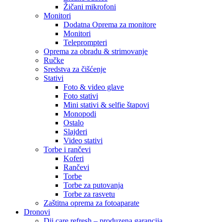
Žičani mikrofoni
Monitori
Dodatna Oprema za monitore
Monitori
Teleprompteri
Oprema za obradu & strimovanje
Ručke
Sredstva za čišćenje
Stativi
Foto & video glave
Foto stativi
Mini stativi & selfie štapovi
Monopodi
Ostalo
Slajderi
Video stativi
Torbe i rančevi
Koferi
Rančevi
Torbe
Torbe za putovanja
Torbe za rasvetu
Zaštitna oprema za fotoaparate
Dronovi
Dji care refresh – produzena garancija