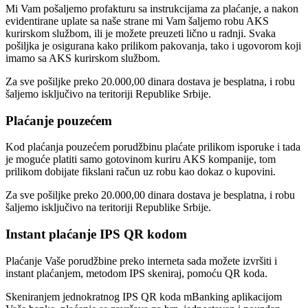
Mi Vam pošaljemo profakturu sa instrukcijama za plaćanje, a nakon
evidentirane uplate sa naše strane mi Vam šaljemo robu AKS
kurirskom službom, ili je možete preuzeti lično u radnji. Svaka
pošiljka je osigurana kako prilikom pakovanja, tako i ugovorom koji
imamo sa AKS kurirskom službom.
Za sve pošiljke preko 20.000,00 dinara dostava je besplatna, i robu
šaljemo isključivo na teritoriji Republike Srbije.
Plaćanje pouzećem
Kod plaćanja pouzećem porudžbinu plaćate prilikom isporuke i tada
je moguće platiti samo gotovinom kuriru AKS kompanije, tom
prilikom dobijate fikslani račun uz robu kao dokaz o kupovini.
Za sve pošiljke preko 20.000,00 dinara dostava je besplatna, i robu
šaljemo isključivo na teritoriji Republike Srbije.
Instant plaćanje IPS QR kodom
Plaćanje Vaše porudžbine preko interneta sada možete izvršiti i
instant plaćanjem, metodom IPS skeniraj, pomoću QR koda.
Skeniranjem jednokratnog IPS QR koda mBanking aplikacijom