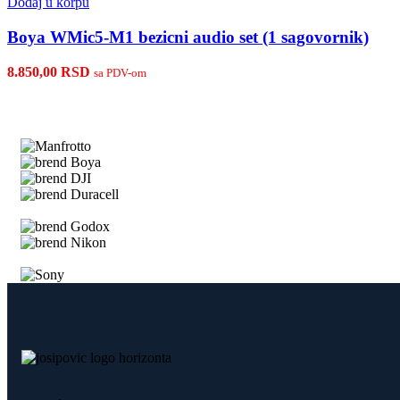
Dodaj u korpu
Boya WMic5-M1 bezicni audio set (1 sagovornik)
8.850,00
RSD
sa PDV-om