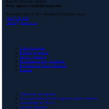
Najveći izbor foto opreme.
Brza, sigurna i najbolja kupovina.
Risovačka ulica 8, Novi Beograd
(Bežanijska kosa)
011/7129-136
office@josipovic.rs
Uslovi kupovine
Politika privatnosti
Servis i garancija
Procedura za Sony Cashback
Procedura za Canon Cashback
Kontakt
Odustanak od kupovine
Prava potrošača prilikom kupovine putem interneta
Oslobađanje od PDV-a
Tax free kupovina