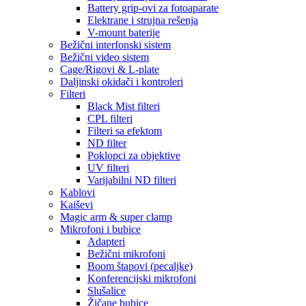
Battery grip-ovi za fotoaparate
Elektrane i strujna rešenja
V-mount baterije
Bežični interfonski sistem
Bežični video sistem
Cage/Rigovi & L-plate
Daljinski okidači i kontroleri
Filteri
Black Mist filteri
CPL filteri
Filteri sa efektom
ND filter
Poklopci za objektive
UV filteri
Varijabilni ND filteri
Kablovi
Kaiševi
Magic arm & super clamp
Mikrofoni i bubice
Adapteri
Bežični mikrofoni
Boom štapovi (pecaljke)
Konferencijski mikrofoni
Slušalice
Žičane bubice