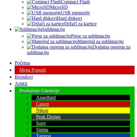
Compact Flash
MicroSD
USB memorije
Hard diskovi
Držači za kartice
Sublimacija
Prese za sublimaciju
Materijal za sublimaciju
Dodatna oprema za
sublimaciju
Početna
Mega Popusti
Brendovi
Artikli
Produžene Garancije
Angelbird
Canon
Nikon
Peak Design
Sony
Sigma
Tamron