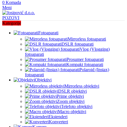
0
Komada
Meni
POZOVI
Kategorije
Fotoaparati
Mirrorless fotoaparati
DSLR fotoaparati
Vlog (Vlogging)
fotoaparati
Prosumer fotoaparati
Kompakt fotoaparati
Polaroid (Instax)
fotoaparati
Objektivi
Mirrorless objektivi
DSLR objektivi
Prime objektivi
Zoom objektivi
Telefoto objektivi
Macro objektivi
Ekstenderi
Konverteri
Kamere