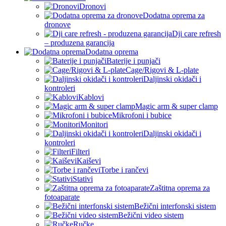
Dronovi
Dodatna oprema za
dronove
Dji care refresh
– produzena garancija
Dodatna oprema
Baterije i punjači
Cage/Rigovi & L-plate
Daljinski okidači i
kontroleri
Kablovi
Magic arm & super clamp
Mikrofoni i bubice
Monitori
Daljinski okidači i
kontroleri
Filteri
Kaiševi
Torbe i rančevi
Stativi
Zaštitna oprema za
fotoaparate
Bežični interfonski sistem
Bežični video sistem
Ručke