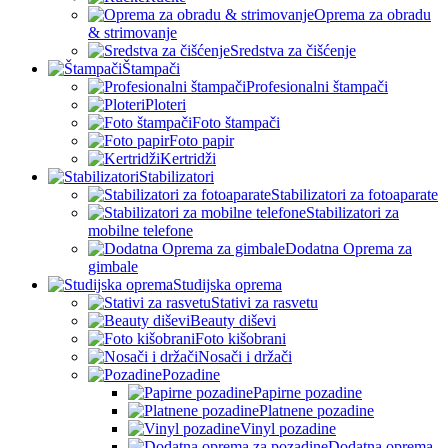
Oprema za obradu
& strimovanje
Sredstva za čišćenje
Štampači
Profesionalni štampači
Ploteri
Foto štampači
Foto papir
Kertridži
Stabilizatori
Stabilizatori za fotoaparate
Stabilizatori za
mobilne telefone
Dodatna Oprema za
gimbale
Studijska oprema
Stativi za rasvetu
Beauty diševi
Foto kišobrani
Nosači i držači
Pozadine
Papirne pozadine
Platnene pozadine
Vinyl pozadine
Dodatna oprema