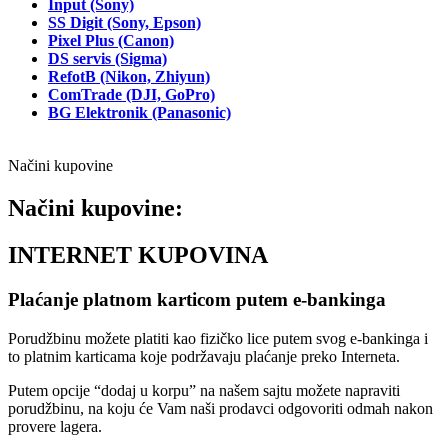
Input (Sony)
SS Digit (Sony, Epson)
Pixel Plus (Canon)
DS servis (Sigma)
RefotB (Nikon, Zhiyun)
ComTrade (DJI, GoPro)
BG Elektronik (Panasonic)
Načini kupovine
Načini kupovine:
INTERNET KUPOVINA
Plaćanje platnom karticom putem e-bankinga
Porudžbinu možete platiti kao fizičko lice putem svog e-bankinga i
to platnim karticama koje podržavaju plaćanje preko Interneta.
Putem opcije “dodaj u korpu” na našem sajtu možete napraviti
porudžbinu, na koju će Vam naši prodavci odgovoriti odmah nakon
provere lagera.