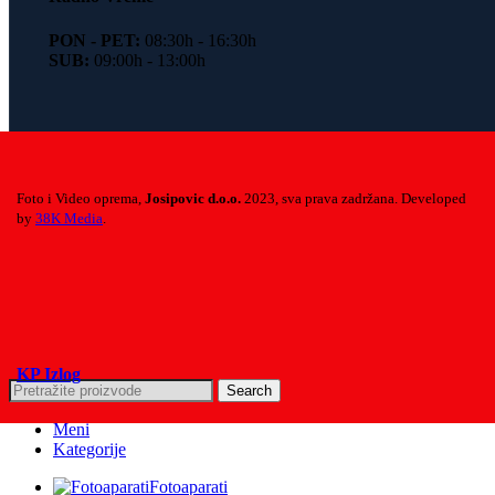
PON - PET:
08:30h - 16:30h
SUB:
09:00h - 13:00h
Foto i Video oprema,
Josipovic d.o.o.
2023, sva prava zadržana. Developed
by
38K Media
.
KP Izlog
Search
Meni
Kategorije
Fotoaparati