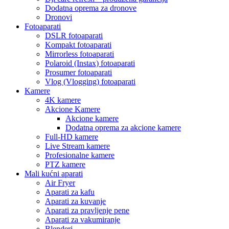
Dodatna oprema za dronove
Dronovi
Fotoaparati
DSLR fotoaparati
Kompakt fotoaparati
Mirrorless fotoaparati
Polaroid (Instax) fotoaparati
Prosumer fotoaparati
Vlog (Vlogging) fotoaparati
Kamere
4K kamere
Akcione Kamere
Akcione kamere
Dodatna oprema za akcione kamere
Full-HD kamere
Live Stream kamere
Profesionalne kamere
PTZ kamere
Mali kućni aparati
Air Fryer
Aparati za kafu
Aparati za kuvanje
Aparati za pravljenje pene
Aparati za vakumiranje
Blenderi