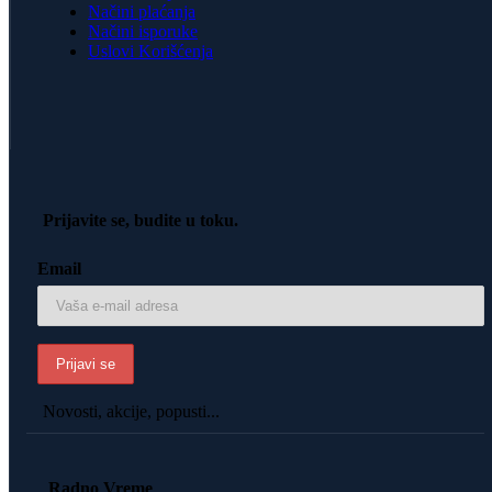
Načini plaćanja
Načini isporuke
Uslovi Korišćenja
Prijavite se, budite u toku.
Email
Novosti, akcije, popusti...
Radno Vreme