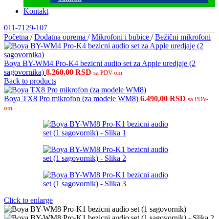
Kontakt
011-7129-107
Početna
/
Dodatna oprema
/
Mikrofoni i bubice
/
Bežični mikrofoni
Boya BY-WM4 Pro-K4 bezicni audio set za Apple uredjaje (2
sagovornika)
8.260,00
RSD
sa PDV-om
Back to products
Boya TX8 Pro mikrofon (za modele WM8)
6.490,00
RSD
sa PDV-
om
Click to enlarge