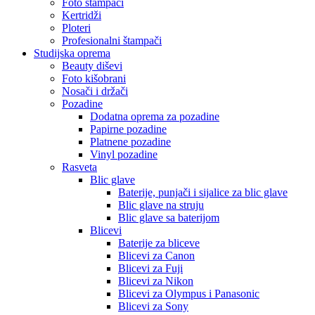
Foto štampači
Kertridži
Ploteri
Profesionalni štampači
Studijska oprema
Beauty diševi
Foto kišobrani
Nosači i držači
Pozadine
Dodatna oprema za pozadine
Papirne pozadine
Platnene pozadine
Vinyl pozadine
Rasveta
Blic glave
Baterije, punjači i sijalice za blic glave
Blic glave na struju
Blic glave sa baterijom
Blicevi
Baterije za bliceve
Blicevi za Canon
Blicevi za Fuji
Blicevi za Nikon
Blicevi za Olympus i Panasonic
Blicevi za Sony