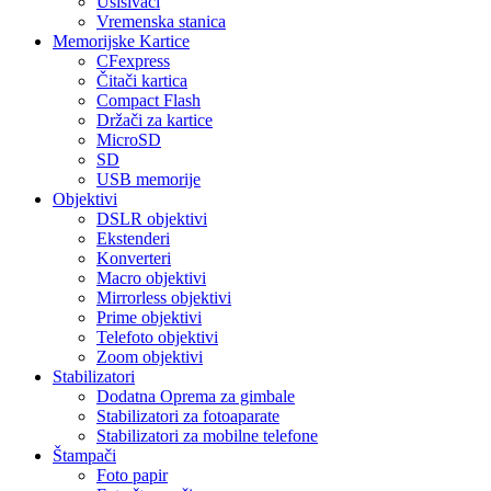
Usisivači
Vremenska stanica
Memorijske Kartice
CFexpress
Čitači kartica
Compact Flash
Držači za kartice
MicroSD
SD
USB memorije
Objektivi
DSLR objektivi
Ekstenderi
Konverteri
Macro objektivi
Mirrorless objektivi
Prime objektivi
Telefoto objektivi
Zoom objektivi
Stabilizatori
Dodatna Oprema za gimbale
Stabilizatori za fotoaparate
Stabilizatori za mobilne telefone
Štampači
Foto papir