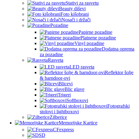
Stativi za rasvetu
Beauty diševi
Foto kišobrani
Nosači i držači
Pozadine
Papirne pozadine
Platnene pozadine
Vinyl pozadine
Dodatna oprema
za pozadine
Rasveta
LED rasveta
Reflektor šolje
& barndoor-ovi
Blicevi
Blic glave
Trigeri
Softboxovi
Fotografski
stolovi i lightboxovi
Zilberice
Memorijske Kartice
CFexpress
SD