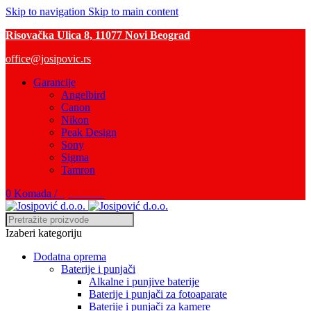
Skip to navigation
Skip to main content
Risovačka Ulica 8, 11077 Novi Beograd
office@josipovic.rs
Garancije
Angelbird
Canon
Nikon
Peak Design
Sony
Sigma
Tamron
0
Komada
/
0,00
RSD
Izaberi kategoriju
Dodatna oprema
Baterije i punjači
Alkalne i punjive baterije
Baterije i punjači za fotoaparate
Baterije i punjači za kamere