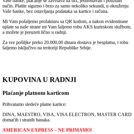
Vaše banke, plaćanje se završava na brz, jednostavan i pouzdan
način. Platite sigurno i brzo za samo nekoliko sekundi, u okruženju
Vaše banke, bez ostavljanja podataka sa kartice i računa.
Mi Vam pošaljemo profakturu sa QR kodom, a nakon evidentirane
uplate sa naše strane mi Vam šaljemo robu AKS kurirskom službom,
a možete je preuzeti lično u radnji.
Za sve pošiljke preko 20.000,00 dinara dostava je besplatna, i robu
šaljemo isključivo na teritoriji Republike Srbije.
KUPOVINA U RADNJI
Plaćanje platnom karticom
Prihvatamo sledeće platne kartice:
DINA, MAESTRO, VISA, VISA ELECTRON, MASTER CARD
domaćih i stranih banaka.
AMERICAN EXPRESS – NE PRIMAMO!