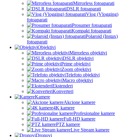
Mirrorless fotoaparati
DSLR fotoaparati
Vlog (Vlogging)
fotoaparati
Prosumer fotoaparati
Kompakt fotoaparati
Polaroid (Instax)
fotoaparati
Objektivi
Mirrorless objektivi
DSLR objektivi
Prime objektivi
Zoom objektivi
Telefoto objektivi
Macro objektivi
Ekstenderi
Konverteri
Kamere
Akcione kamere
4K kamere
Profesionalne kamere
Full-HD kamere
PTZ kamere
Live Stream kamere
Dronovi