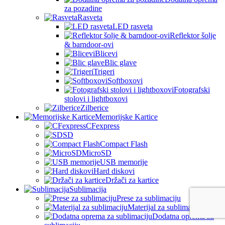
za pozadine
Rasveta
LED rasveta
Reflektor šolje
& barndoor-ovi
Blicevi
Blic glave
Trigeri
Softboxovi
Fotografski
stolovi i lightboxovi
Zilberice
Memorijske Kartice
CFexpress
SD
Compact Flash
MicroSD
USB memorije
Hard diskovi
Držači za kartice
Sublimacija
Prese za sublimaciju
Materijal za sublimaciju
Dodatna oprema za