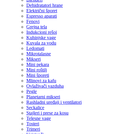
Dehidratatori hrane
Električni šporet
Espresso aparati
Fenovi
Grejna tela
Indukcioni rešoi
Kuhinjske vage
Kuvala za vodu
Ledomati
Mikrotalasne
Mikseri
Mini pekara
Mini roštilj
Mini šporeti
Mlinovi za kafu
Ovlaživači vazduha
Pegle
Planetarni mikseri
Rashladni uređaji i ventilatori
Seckalice
Stajleri i prese za kosu
Telesne vage
Tosteri
Trimeri