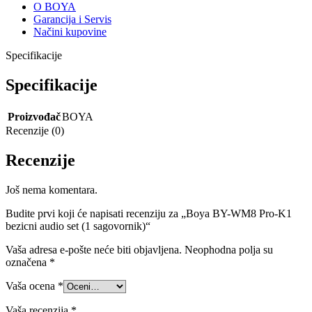
O BOYA
Garancija i Servis
Načini kupovine
Specifikacije
Specifikacije
Proizvođač
BOYA
Recenzije (0)
Recenzije
Još nema komentara.
Budite prvi koji će napisati recenziju za „Boya BY-WM8 Pro-K1
bezicni audio set (1 sagovornik)“
Vaša adresa e-pošte neće biti objavljena.
Neophodna polja su
označena
*
Vaša ocena
*
Vaša recenzija
*