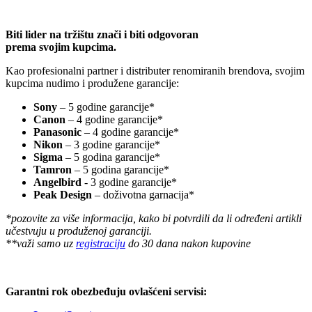
Biti lider na tržištu znači i biti odgovoran
prema svojim kupcima.
Kao profesionalni partner i distributer renomiranih brendova, svojim
kupcima nudimo i produžene garancije:
Sony
– 5 godine garancije*
Canon
– 4 godine garancije*
Panasonic
– 4 godine garancije*
Nikon
– 3 godine garancije*
Sigma
– 5 godina garancije*
Tamron
– 5 godina garancije*
Angelbird
- 3 godine garancije*
Peak Design
– doživotna garnacija*
*pozovite za više informacija, kako bi potvrdili da li određeni artikli
učestvuju u produženoj garanciji.
**važi samo uz
registraciju
do 30 dana nakon kupovine
Garantni rok obezbeđuju ovlašćeni servisi: