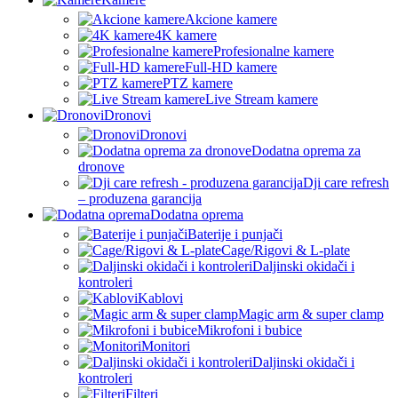
Akcione kamere
4K kamere
Profesionalne kamere
Full-HD kamere
PTZ kamere
Live Stream kamere
Dronovi
Dronovi
Dodatna oprema za
dronove
Dji care refresh
– produzena garancija
Dodatna oprema
Baterije i punjači
Cage/Rigovi & L-plate
Daljinski okidači i
kontroleri
Kablovi
Magic arm & super clamp
Mikrofoni i bubice
Monitori
Daljinski okidači i
kontroleri
Filteri