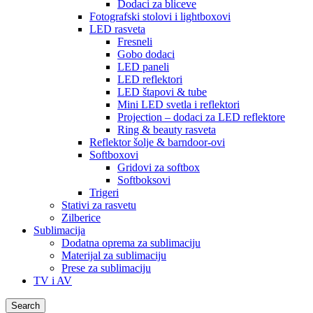
Dodaci za bliceve
Fotografski stolovi i lightboxovi
LED rasveta
Fresneli
Gobo dodaci
LED paneli
LED reflektori
LED štapovi & tube
Mini LED svetla i reflektori
Projection – dodaci za LED reflektore
Ring & beauty rasveta
Reflektor šolje & barndoor-ovi
Softboxovi
Gridovi za softbox
Softboksovi
Trigeri
Stativi za rasvetu
Zilberice
Sublimacija
Dodatna oprema za sublimaciju
Materijal za sublimaciju
Prese za sublimaciju
TV i AV
Search