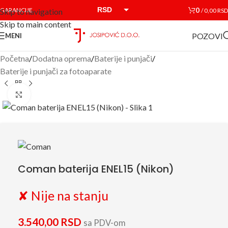
RSD
0
GARANCIJE
/
0,00
RSD
Skip to navigation
Skip to main content
EUR
POZOVI
MENI
Početna
/
Dodatna oprema
/
Baterije i punjači
/
Baterije i punjači za fotoaparate
Click to enlarge
Coman baterija ENEL15 (Nikon)
✘ Nije na stanju
3.540,00
RSD
sa PDV-om