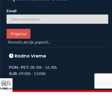
Email
Novosti, akcije, popusti...
Radno Vreme
PON - PET:
08:30h - 16:30h
SUB:
09:00h - 13:00h
Artikli
Moj nalog
Foto i Video oprema,
Josipovic d.o.o.
2023, sva prava zadržana.
Developed by
38K Media
.